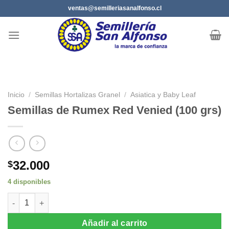
Saltar
ventas@semilleriasanalfonso.cl
al
contenido
Inicio
/
Semillas Hortalizas Granel
/
Asiatica y Baby Leaf
Semillas de Rumex Red Venied (100 grs)
32.000
$
4 disponibles
Semillas de Rumex Red Venied (100 grs) cantidad
Añadir al carrito