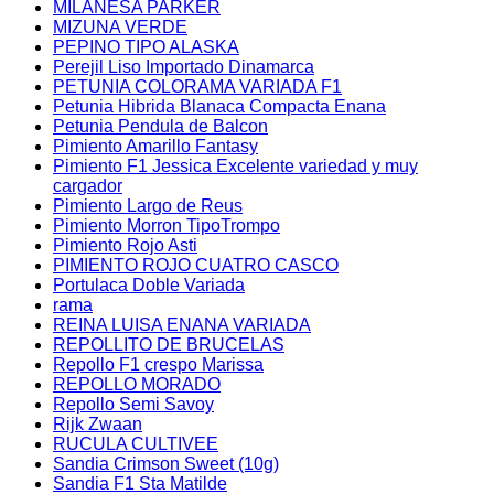
MILANESA PARKER
MIZUNA VERDE
PEPINO TIPO ALASKA
Perejil Liso Importado Dinamarca
PETUNIA COLORAMA VARIADA F1
Petunia Hibrida Blanaca Compacta Enana
Petunia Pendula de Balcon
Pimiento Amarillo Fantasy
Pimiento F1 Jessica Excelente variedad y muy
cargador
Pimiento Largo de Reus
Pimiento Morron TipoTrompo
Pimiento Rojo Asti
PIMIENTO ROJO CUATRO CASCO
Portulaca Doble Variada
rama
REINA LUISA ENANA VARIADA
REPOLLITO DE BRUCELAS
Repollo F1 crespo Marissa
REPOLLO MORADO
Repollo Semi Savoy
Rijk Zwaan
RUCULA CULTIVEE
Sandia Crimson Sweet (10g)
Sandia F1 Sta Matilde