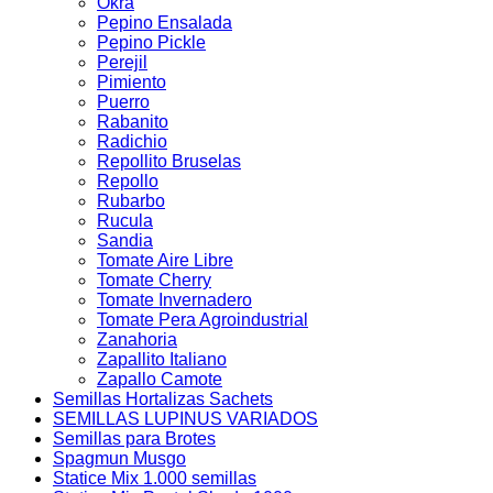
Okra
Pepino Ensalada
Pepino Pickle
Perejil
Pimiento
Puerro
Rabanito
Radichio
Repollito Bruselas
Repollo
Rubarbo
Rucula
Sandia
Tomate Aire Libre
Tomate Cherry
Tomate Invernadero
Tomate Pera Agroindustrial
Zanahoria
Zapallito Italiano
Zapallo Camote
Semillas Hortalizas Sachets
SEMILLAS LUPINUS VARIADOS
Semillas para Brotes
Spagmun Musgo
Statice Mix 1.000 semillas