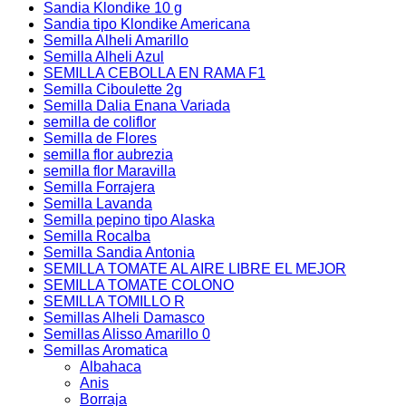
Sandia Klondike 10 g
Sandia tipo Klondike Americana
Semilla Alheli Amarillo
Semilla Alheli Azul
SEMILLA CEBOLLA EN RAMA F1
Semilla Ciboulette 2g
Semilla Dalia Enana Variada
semilla de coliflor
Semilla de Flores
semilla flor aubrezia
semilla flor Maravilla
Semilla Forrajera
Semilla Lavanda
Semilla pepino tipo Alaska
Semilla Rocalba
Semilla Sandia Antonia
SEMILLA TOMATE AL AIRE LIBRE EL MEJOR
SEMILLA TOMATE COLONO
SEMILLA TOMILLO R
Semillas Alheli Damasco
Semillas Alisso Amarillo 0
Semillas Aromatica
Albahaca
Anis
Borraja