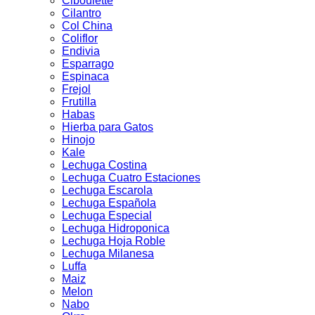
Ciboulette
Cilantro
Col China
Coliflor
Endivia
Esparrago
Espinaca
Frejol
Frutilla
Habas
Hierba para Gatos
Hinojo
Kale
Lechuga Costina
Lechuga Cuatro Estaciones
Lechuga Escarola
Lechuga Española
Lechuga Especial
Lechuga Hidroponica
Lechuga Hoja Roble
Lechuga Milanesa
Luffa
Maiz
Melon
Nabo