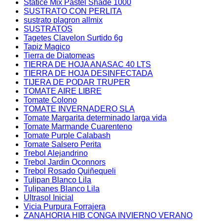
Statice Mix Pastel Shade 1000
SUSTRATO CON PERLITA
sustrato plagron allmix
SUSTRATOS
Tagetes Clavelon Surtido 6g
Tapiz Magico
Tierra de Diatomeas
TIERRA DE HOJA ANASAC 40 LTS
TIERRA DE HOJA DESINFECTADA
TIJERA DE PODAR TRUPER
TOMATE AIRE LIBRE
Tomate Colono
TOMATE INVERNADERO SLA
Tomate Margarita determinado larga vida
Tomate Marmande Cuarenteno
Tomate Purple Calabash
Tomate Salsero Perita
Trebol Alejandrino
Trebol Jardin Oconnors
Trebol Rosado Quiñequeli
Tulipan Blanco Lila
Tulipanes Blanco Lila
Ultrasol Inicial
Vicia Purpura Forrajera
ZANAHORIA HIB CONGA INVIERNO VERANO