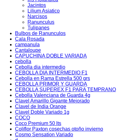
Jacintos
Lilium Asiatico
Narcisos
Ranunculus
Tulipanes
Bulbos de Ranunculos
Cala Rosada
campanula
Cantaloupe
CAPUCHINA DOBLE VARIADA
cebolla
Cebolla dia intermedio
CEBOLLA DIA INTERMEDIO F1
Cebolla en Rama Estrella 500 grs
CEBOLLA PRIMOR Y GUARDA
CEBOLLA SUPEREX F1 PARA TEMPRANO
Cebolla Valenciana de Guarda 4g
Clavel Amarillo Gigante Mejorado
Clavel de India Orange
Clavel Doble Variado 1g
COCO
Coco Premium 50 lts
Coliflor Paxton cosechas otoño invierno
Cosmo Sensation Variado