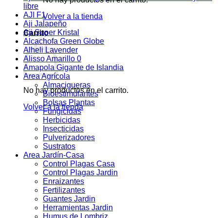
libre
AJI F1
Volver a la tienda
Aji Jalapeño
Aji Super Kristal
Carrito
Alcachofa Green Globe
Alheli Lavender
Alisso Amarillo 0
Amapola Gigante de Islandia
Area Agrícola
Almacigueras
No hay productos en el carrito.
Bioestimulantes
Bolsas Plantas
Volver a la tienda
Fungicidas
Herbicidas
Insecticidas
Pulverizadores
Sustratos
Area Jardín-Casa
Control Plagas Casa
Control Plagas Jardin
Enraizantes
Fertilizantes
Guantes Jardin
Herramientas Jardin
Humus de Lombriz