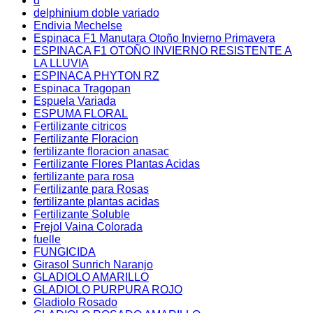
d
delphinium doble variado
Endivia Mechelse
Espinaca F1 Manutara Otoño Invierno Primavera
ESPINACA F1 OTOÑO INVIERNO RESISTENTE A
LA LLUVIA
ESPINACA PHYTON RZ
Espinaca Tragopan
Espuela Variada
ESPUMA FLORAL
Fertilizante citricos
Fertilizante Floracion
fertilizante floracion anasac
Fertilizante Flores Plantas Acidas
fertilizante para rosa
Fertilizante para Rosas
fertilizante plantas acidas
Fertilizante Soluble
Frejol Vaina Colorada
fuelle
FUNGICIDA
Girasol Sunrich Naranjo
GLADIOLO AMARILLO
GLADIOLO PURPURA ROJO
Gladiolo Rosado