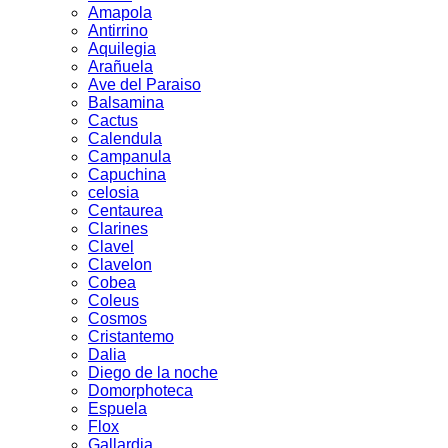
Amapola
Antirrino
Aquilegia
Arañuela
Ave del Paraiso
Balsamina
Cactus
Calendula
Campanula
Capuchina
celosia
Centaurea
Clarines
Clavel
Clavelon
Cobea
Coleus
Cosmos
Cristantemo
Dalia
Diego de la noche
Domorphoteca
Espuela
Flox
Gallardia