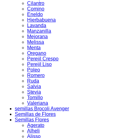
Cilantro
Comino
Eneldo
Hierbabuena
Lavanda
Manzanilla
Mejorana
Melissa
Menta
Oregano
Perejil Crespo
Perejil Liso
Poleo
Romero
Ruda
Salvia
Stevia
Tomillo
Valeriana
semillas Brocoli Avenger
Semillas de Flores
Semillas Flores
Agerato
Alheli
Alisso