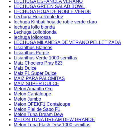
LECHUGA ESPAÑOLA VERANO
LECHUGA GREEN SALAD BOWL
LECHUGA HOJA DE ROBLE VERDE
Lechuga Hoja Roble Inv
lechuga Kiribati hoja de roble verde claro
lechuga lollo bionda
Lechuga Lollobionda
lechuga lollorossa
LECHUGA MILANESA DE VERANO PELLETIZADA
Lisianthus Blancos
Lisianthus Purple
Lisianthus Verde 1000 semillas
Maiz Choclero Pray 823
Maiz Dulce
Maiz F1 Super Dulce
MAIZ PARA PALOMITAS
MAIZ SUPER DULCE
Melon Amarillo Oro
Melon Cantaloupe
Melon Jumbo
Melon OFEKF1 Contaloupe
Melon Piel de Sapo F1
Melon Tuna Dream Dew
MELON TUNA DREAM DEW GRANDE
Melon Tuna Flash Dew 1000 semillas