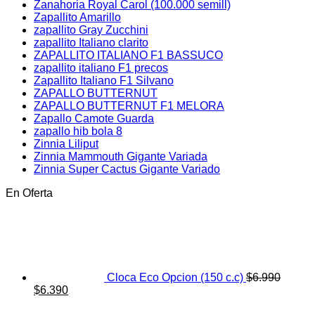
Zanahoria Royal Carol (100.000 semill)
Zapallito Amarillo
zapallito Gray Zucchini
zapallito Italiano clarito
ZAPALLITO ITALIANO F1 BASSUCO
zapallito italiano F1 precos
Zapallito Italiano F1 Silvano
ZAPALLO BUTTERNUT
ZAPALLO BUTTERNUT F1 MELORA
Zapallo Camote Guarda
zapallo hib bola 8
Zinnia Liliput
Zinnia Mammouth Gigante Variada
Zinnia Super Cactus Gigante Variado
En Oferta
Cloca Eco Opcion (150 c.c)
$
6.990
El
El
$
6.390
precio
precio
original
actual