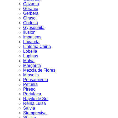
Gazania
Geranio
Gerbera
Girasol
Godetia
Gypsophila
Ilusion
Impatiens
Lavanda
Linterna China
Lobelia
Lupinus
Malva
Margarita
Mezcla de Flores
Miosotis
Pensamiento
Petunia
Piretro
Portulaca
Rayito de Sol
Reina Luisa
Salvia
Siempreviva
Statice