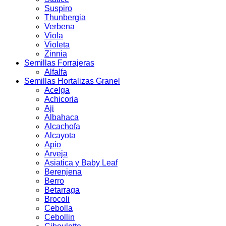
Suspiro
Thunbergia
Verbena
Viola
Violeta
Zinnia
Semillas Forrajeras
Alfalfa
Semillas Hortalizas Granel
Acelga
Achicoria
Aji
Albahaca
Alcachofa
Alcayota
Apio
Arveja
Asiatica y Baby Leaf
Berenjena
Berro
Betarraga
Brocoli
Cebolla
Cebollin