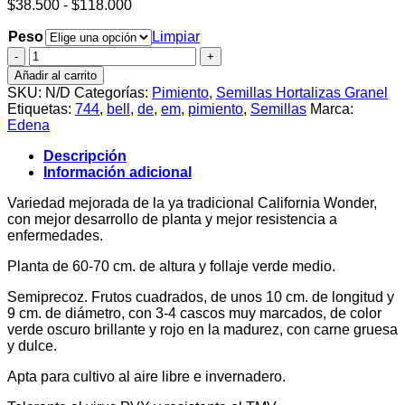
Rango
$
38.500
-
$
118.000
de
Peso
precios:
Limpiar
desde
Semillas
$38.500
de
Añadir al carrito
hasta
Pimiento
SKU:
N/D
Categorías:
Pimiento
,
Semillas Hortalizas Granel
$118.000
California
Etiquetas:
744
,
bell
,
de
,
em
,
pimiento
,
Semillas
Marca:
Wonder
Edena
cantidad
Descripción
Información adicional
Variedad mejorada de la ya tradicional California Wonder,
con mejor desarrollo de planta y mejor resistencia a
enfermedades.
Planta de 60-70 cm. de altura y follaje verde medio.
Semiprecoz. Frutos cuadrados, de unos 10 cm. de longitud y
9 cm. de diámetro, con 3-4 cascos muy marcados, de color
verde oscuro brillante y rojo en la madurez, con carne gruesa
y dulce.
Apta para cultivo al aire libre e invernadero.