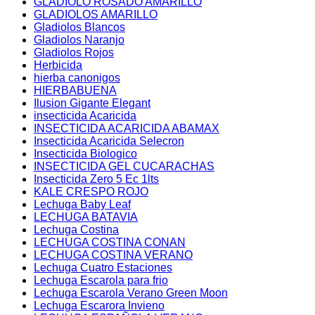
GLADIOLO ROSADO AMARILLO
GLADIOLOS AMARILLO
Gladiolos Blancos
Gladiolos Naranjo
Gladiolos Rojos
Herbicida
hierba canonigos
HIERBABUENA
Ilusion Gigante Elegant
insecticida Acaricida
INSECTICIDA ACARICIDA ABAMAX
Insecticida Acaricida Selecron
Insecticida Biologico
INSECTICIDA GEL CUCARACHAS
Insecticida Zero 5 Ec 1lts
KALE CRESPO ROJO
Lechuga Baby Leaf
LECHUGA BATAVIA
Lechuga Costina
LECHUGA COSTINA CONAN
LECHUGA COSTINA VERANO
Lechuga Cuatro Estaciones
Lechuga Escarola para frio
Lechuga Escarola Verano Green Moon
Lechuga Escarora Invieno