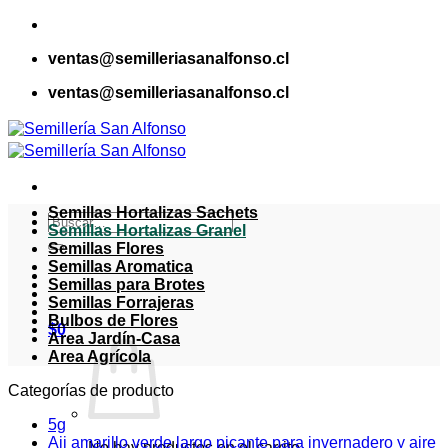
Saltar
al
ventas@semilleriasanalfonso.cl
contenido
ventas@semilleriasanalfonso.cl
Semillas Hortalizas Sachets
Buscar
Semillas Hortalizas Granel
por:
Semillas Flores
Semillas Aromatica
Semillas para Brotes
Semillas Forrajeras
Bulbos de Flores
$
0
Area Jardín-Casa
Area Agrícola
Categorías de producto
5g
Aji amarillo verde largo picante para invernadero y aire
No hay productos en el carrito.