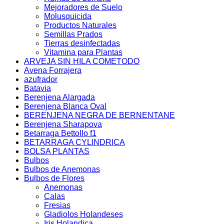
Mejoradores de Suelo
Molusquicida
Productos Naturales
Semillas Prados
Tierras desinfectadas
Vitamina para Plantas
ARVEJA SIN HILA COMETODO
Avena Forrajera
azufrador
Batavia
Berenjena Alargada
Berenjena Blanca Oval
BERENJENA NEGRA DE BERNENTANE
Berenjena Sharapova
Betarraga Bettollo f1
BETARRAGA CYLINDRICA
BOLSA PLANTAS
Bulbos
Bulbos de Anemonas
Bulbos de Flores
Anemonas
Calas
Fresias
Gladiolos Holandeses
Iris Holandica