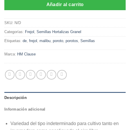
$88.000
Añadir al carrito
SKU:
N/D
Categorías:
Frejol
,
Semillas Hortalizas Granel
Etiquetas:
de
,
frejol
,
malibu
,
poroto
,
porotos
,
Semillas
Marca:
HM Clause
Descripción
Información adicional
Variedad del tipo indeterminado para cultivo tanto en