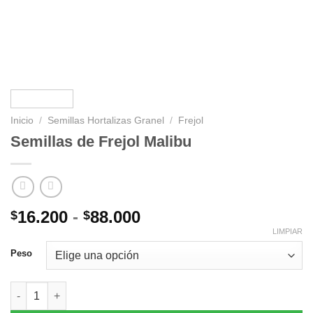
Inicio
/
Semillas Hortalizas Granel
/
Frejol
Semillas de Frejol Malibu
Rango
16.200
-
88.000
$
$
de
LIMPIAR
precios:
Peso
desde
$16.200
Semillas de Frejol Malibu cantidad
hasta