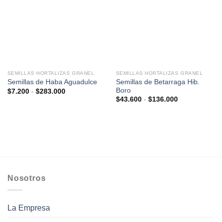
SEMILLAS HORTALIZAS GRANEL
SEMILLAS HORTALIZAS GRANEL
Semillas de Betarraga Hib.
Semillas de Haba Aguadulce
Boro
Rango
$
7.200
-
$
283.000
de
Rango
$
43.600
-
$
136.000
precios:
de
desde
precios:
$7.200
desde
hasta
$43.600
$283.000
hasta
$136.000
Nosotros
La Empresa