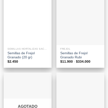
SEMILLAS HORTALIZAS SACHETS
FREJOL
Semillas de Frejol
Semillas de Frejol
Granado (20 gr)
Granado Rubi
Rango
$
2.450
$
11.900
-
$
334.000
de
precios:
desde
$11.900
hasta
$334.000
AGOTADO