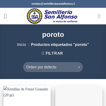
Saltar
ventas@semilleriasanalfonso.cl
al
contenido
poroto
Inicio
/
Productos etiquetados “poroto”
FILTRAR