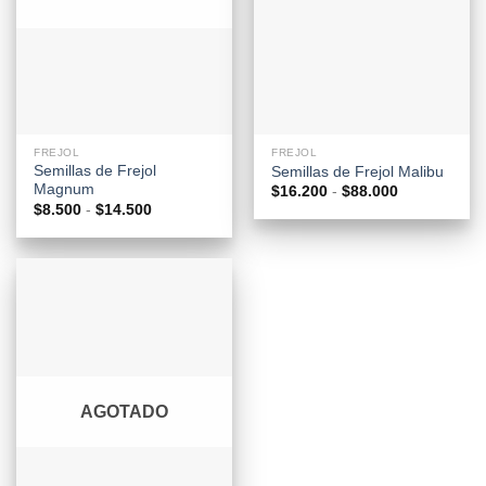
FREJOL
FREJOL
Semillas de Frejol
Semillas de Frejol Malibu
Magnum
Rango
$
16.200
-
$
88.000
de
Rango
$
8.500
-
$
14.500
precios:
de
desde
precios:
$16.200
desde
hasta
$8.500
$88.000
hasta
$14.500
AGOTADO