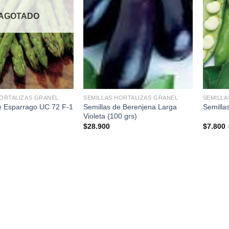
AGOTADO
+
+
HORTALIZAS GRANEL
SEMILLAS HORTALIZAS GRANEL
SEMILLA
e Esparrago UC 72 F-1
Semillas de Berenjena Larga
Semilla
Violeta (100 grs)
$
28.900
$
7.800