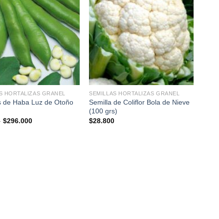
+
S HORTALIZAS GRANEL
SEMILLAS HORTALIZAS GRANEL
Semilla de Coliflor Bola de Nieve
s de Haba Luz de Otoño
(100 grs)
Rango
-
$
296.000
$
28.800
de
precios:
desde
$7.800
hasta
$296.000