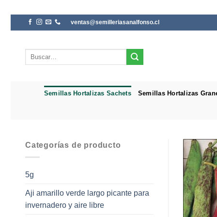
Saltar
ventas@semilleriasanalfonso.cl
al
contenido
Buscar
por:
Semillas Hortalizas Sachets
Semillas Hortalizas Gran
Categorías de producto
5g
Aji amarillo verde largo picante para
invernadero y aire libre