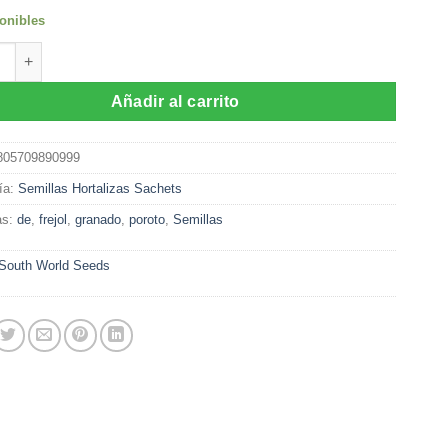
onibles
as de Frejol Granado (20 gr) cantidad
Añadir al carrito
805709890999
ía:
Semillas Hortalizas Sachets
as:
de
,
frejol
,
granado
,
poroto
,
Semillas
South World Seeds