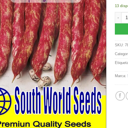
13 disp
Semill
SKU:
7
Categor
Etiquet
Marca: