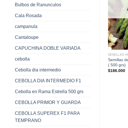
Bulbos de Ranunculos
Cala Rosada
campanula
Cantaloupe
+
+
CAPUCHINA DOBLE VARIADA
TALIZAS GRANEL
SEMILLAS HORTALIZAS GRANEL
SEMILLAS 
cebolla
celga Verde Tallo
Semillas de Esparrago UC 157 F-
Semillas d
2 (100 grs)
( 500 grs)
Cebolla dia intermedio
Rango
.000
$
34.560
$
186.000
de
precios:
CEBOLLA DIA INTERMEDIO F1
desde
$18.800
hasta
Cebolla en Rama Estrella 500 grs
$39.000
CEBOLLA PRIMOR Y GUARDA
CEBOLLA SUPEREX F1 PARA
TEMPRANO