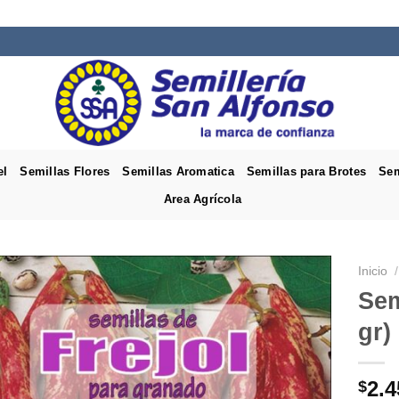
el
Semillas Flores
Semillas Aromatica
Semillas para Brotes
Sem
Area Agrícola
Inicio
/
Sem
gr)
2.4
$