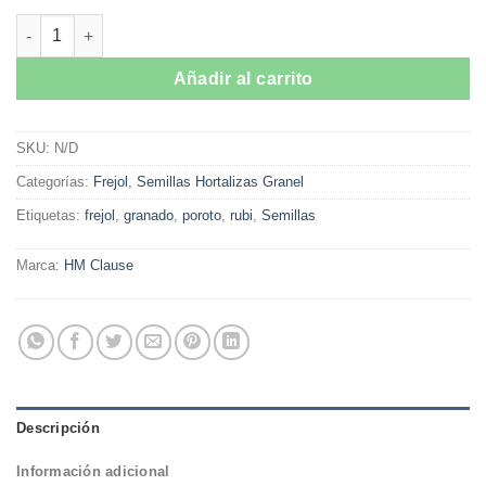
$11.900
Semillas de Frejol Granado Rubi cantidad
hasta
$334.000
Añadir al carrito
SKU:
N/D
Categorías:
Frejol
,
Semillas Hortalizas Granel
Etiquetas:
frejol
,
granado
,
poroto
,
rubi
,
Semillas
Marca:
HM Clause
Descripción
Información adicional