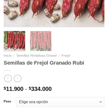
Inicio
/
Semillas Hortalizas Granel
/
Frejol
Semillas de Frejol Granado Rubi
Rango
11.900
-
334.000
$
$
de
precios:
Peso
desde