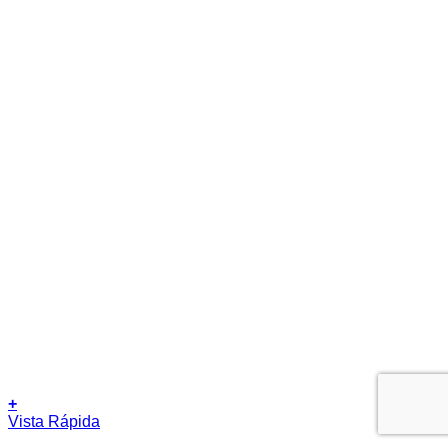
+
Este
Vista Rápida
producto