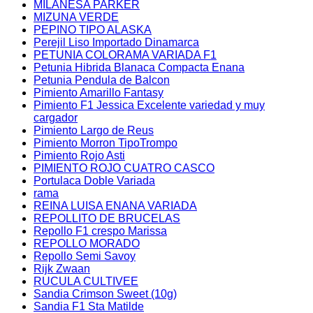
MILANESA PARKER
MIZUNA VERDE
PEPINO TIPO ALASKA
Perejil Liso Importado Dinamarca
PETUNIA COLORAMA VARIADA F1
Petunia Hibrida Blanaca Compacta Enana
Petunia Pendula de Balcon
Pimiento Amarillo Fantasy
Pimiento F1 Jessica Excelente variedad y muy
cargador
Pimiento Largo de Reus
Pimiento Morron TipoTrompo
Pimiento Rojo Asti
PIMIENTO ROJO CUATRO CASCO
Portulaca Doble Variada
rama
REINA LUISA ENANA VARIADA
REPOLLITO DE BRUCELAS
Repollo F1 crespo Marissa
REPOLLO MORADO
Repollo Semi Savoy
Rijk Zwaan
RUCULA CULTIVEE
Sandia Crimson Sweet (10g)
Sandia F1 Sta Matilde