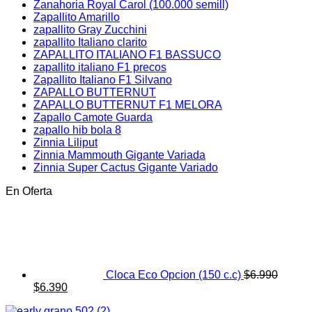
Zanahoria Royal Carol (100.000 semill)
Zapallito Amarillo
zapallito Gray Zucchini
zapallito Italiano clarito
ZAPALLITO ITALIANO F1 BASSUCO
zapallito italiano F1 precos
Zapallito Italiano F1 Silvano
ZAPALLO BUTTERNUT
ZAPALLO BUTTERNUT F1 MELORA
Zapallo Camote Guarda
zapallo hib bola 8
Zinnia Liliput
Zinnia Mammouth Gigante Variada
Zinnia Super Cactus Gigante Variado
En Oferta
Cloca Eco Opcion (150 c.c)
$
6.990
El
El
$
6.390
precio
precio
original
actual