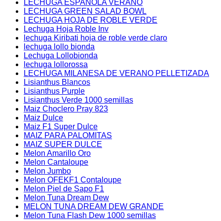
LECHUGA ESPAÑOLA VERANO
LECHUGA GREEN SALAD BOWL
LECHUGA HOJA DE ROBLE VERDE
Lechuga Hoja Roble Inv
lechuga Kiribati hoja de roble verde claro
lechuga lollo bionda
Lechuga Lollobionda
lechuga lollorossa
LECHUGA MILANESA DE VERANO PELLETIZADA
Lisianthus Blancos
Lisianthus Purple
Lisianthus Verde 1000 semillas
Maiz Choclero Pray 823
Maiz Dulce
Maiz F1 Super Dulce
MAIZ PARA PALOMITAS
MAIZ SUPER DULCE
Melon Amarillo Oro
Melon Cantaloupe
Melon Jumbo
Melon OFEKF1 Contaloupe
Melon Piel de Sapo F1
Melon Tuna Dream Dew
MELON TUNA DREAM DEW GRANDE
Melon Tuna Flash Dew 1000 semillas