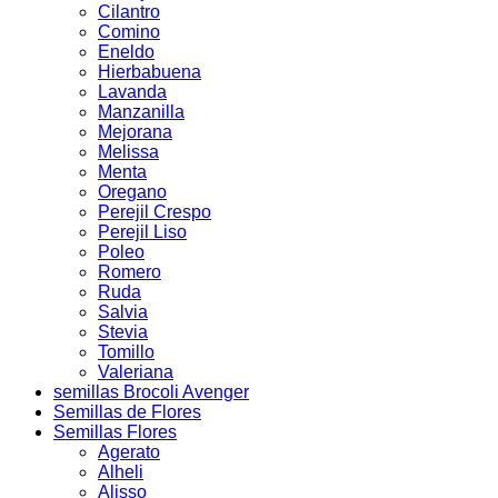
Cilantro
Comino
Eneldo
Hierbabuena
Lavanda
Manzanilla
Mejorana
Melissa
Menta
Oregano
Perejil Crespo
Perejil Liso
Poleo
Romero
Ruda
Salvia
Stevia
Tomillo
Valeriana
semillas Brocoli Avenger
Semillas de Flores
Semillas Flores
Agerato
Alheli
Alisso