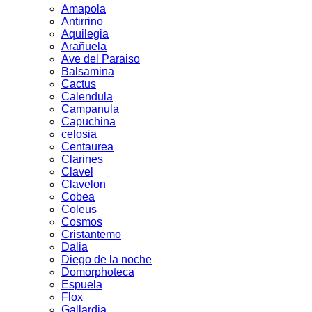
Amapola
Antirrino
Aquilegia
Arañuela
Ave del Paraiso
Balsamina
Cactus
Calendula
Campanula
Capuchina
celosia
Centaurea
Clarines
Clavel
Clavelon
Cobea
Coleus
Cosmos
Cristantemo
Dalia
Diego de la noche
Domorphoteca
Espuela
Flox
Gallardia