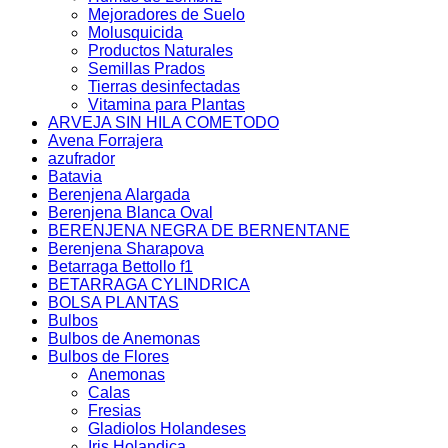
Mejoradores de Suelo
Molusquicida
Productos Naturales
Semillas Prados
Tierras desinfectadas
Vitamina para Plantas
ARVEJA SIN HILA COMETODO
Avena Forrajera
azufrador
Batavia
Berenjena Alargada
Berenjena Blanca Oval
BERENJENA NEGRA DE BERNENTANE
Berenjena Sharapova
Betarraga Bettollo f1
BETARRAGA CYLINDRICA
BOLSA PLANTAS
Bulbos
Bulbos de Anemonas
Bulbos de Flores
Anemonas
Calas
Fresias
Gladiolos Holandeses
Iris Holandica