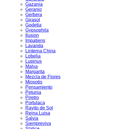
Gazania
Geranio
Gerbera
Girasol
Godetia
Gypsophila
Ilusion
Impatiens
Lavanda
Linterna China
Lobelia
Lupinus
Malva
Margarita
Mezcla de Flores
Miosotis
Pensamiento
Petunia
Piretro
Portulaca
Rayito de Sol
Reina Luisa
Salvia
Siempreviva
Statice