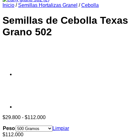
Inicio
/
Semillas Hortalizas Granel
/
Cebolla
era:
es:
$6.990.
$6.390.
Semillas de Cebolla Texas
Grano 502
Rango
$
29.800
-
$
112.000
de
Peso
precios:
Limpiar
desde
$
112.000
$29.800