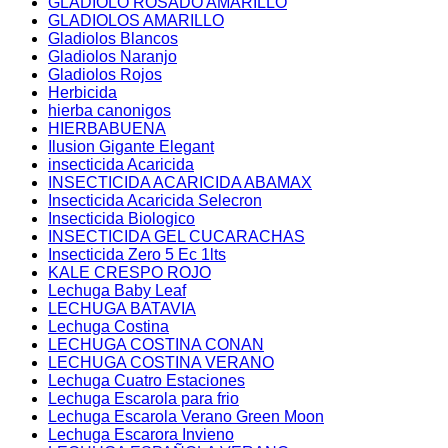
GLADIOLO ROSADO AMARILLO
GLADIOLOS AMARILLO
Gladiolos Blancos
Gladiolos Naranjo
Gladiolos Rojos
Herbicida
hierba canonigos
HIERBABUENA
Ilusion Gigante Elegant
insecticida Acaricida
INSECTICIDA ACARICIDA ABAMAX
Insecticida Acaricida Selecron
Insecticida Biologico
INSECTICIDA GEL CUCARACHAS
Insecticida Zero 5 Ec 1lts
KALE CRESPO ROJO
Lechuga Baby Leaf
LECHUGA BATAVIA
Lechuga Costina
LECHUGA COSTINA CONAN
LECHUGA COSTINA VERANO
Lechuga Cuatro Estaciones
Lechuga Escarola para frio
Lechuga Escarola Verano Green Moon
Lechuga Escarora Invieno