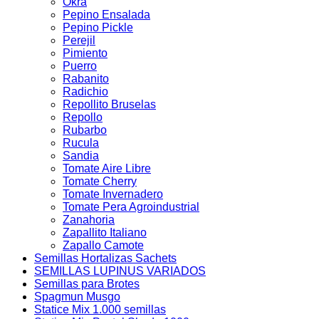
Okra
Pepino Ensalada
Pepino Pickle
Perejil
Pimiento
Puerro
Rabanito
Radichio
Repollito Bruselas
Repollo
Rubarbo
Rucula
Sandia
Tomate Aire Libre
Tomate Cherry
Tomate Invernadero
Tomate Pera Agroindustrial
Zanahoria
Zapallito Italiano
Zapallo Camote
Semillas Hortalizas Sachets
SEMILLAS LUPINUS VARIADOS
Semillas para Brotes
Spagmun Musgo
Statice Mix 1.000 semillas