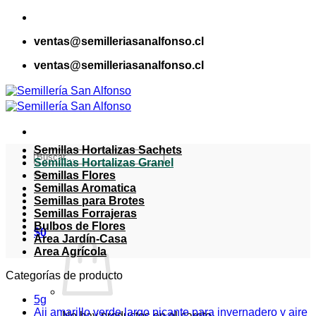
Saltar
al
ventas@semilleriasanalfonso.cl
contenido
ventas@semilleriasanalfonso.cl
Semillas Hortalizas Sachets
Buscar
Semillas Hortalizas Granel
por:
Semillas Flores
Semillas Aromatica
Semillas para Brotes
Semillas Forrajeras
Bulbos de Flores
$
0
Area Jardín-Casa
Area Agrícola
Categorías de producto
5g
Aji amarillo verde largo picante para invernadero y aire
No hay productos en el carrito.