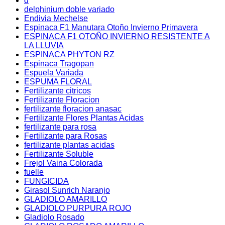
d
delphinium doble variado
Endivia Mechelse
Espinaca F1 Manutara Otoño Invierno Primavera
ESPINACA F1 OTOÑO INVIERNO RESISTENTE A
LA LLUVIA
ESPINACA PHYTON RZ
Espinaca Tragopan
Espuela Variada
ESPUMA FLORAL
Fertilizante citricos
Fertilizante Floracion
fertilizante floracion anasac
Fertilizante Flores Plantas Acidas
fertilizante para rosa
Fertilizante para Rosas
fertilizante plantas acidas
Fertilizante Soluble
Frejol Vaina Colorada
fuelle
FUNGICIDA
Girasol Sunrich Naranjo
GLADIOLO AMARILLO
GLADIOLO PURPURA ROJO
Gladiolo Rosado