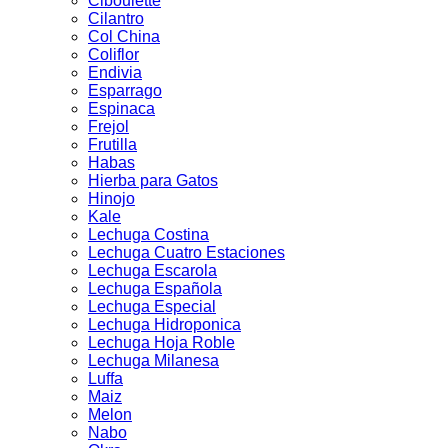
Ciboulette
Cilantro
Col China
Coliflor
Endivia
Esparrago
Espinaca
Frejol
Frutilla
Habas
Hierba para Gatos
Hinojo
Kale
Lechuga Costina
Lechuga Cuatro Estaciones
Lechuga Escarola
Lechuga Española
Lechuga Especial
Lechuga Hidroponica
Lechuga Hoja Roble
Lechuga Milanesa
Luffa
Maiz
Melon
Nabo