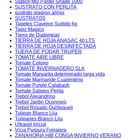
Statice Mix Pastel Shade 1000
SUSTRATO CON PERLITA
sustrato plagron allmix
SUSTRATOS
Tagetes Clavelon Surtido 6g
Tapiz Magico
Tierra de Diatomeas
TIERRA DE HOJA ANASAC 40 LTS
TIERRA DE HOJA DESINFECTADA
TIJERA DE PODAR TRUPER
TOMATE AIRE LIBRE
Tomate Colono
TOMATE INVERNADERO SLA
Tomate Margarita determinado larga vida
Tomate Marmande Cuarenteno
Tomate Purple Calabash
Tomate Salsero Perita
Trebol Alejandrino
Trebol Jardin Oconnors
Trebol Rosado Quiñequeli
Tulipan Blanco Lila
Tulipanes Blanco Lila
Ultrasol Inicial
Vicia Purpura Forrajera
ZANAHORIA HIB CONGA INVIERNO VERANO