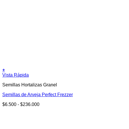
+
Este
Vista Rápida
producto
Semillas Hortalizas Granel
tiene
múltiples
Semillas de Arveja Perfect Frezzer
variantes.
Las
Rango
$
6.500
-
$
236.000
opciones
de
se
precios:
pueden
desde
elegir
$6.500
en