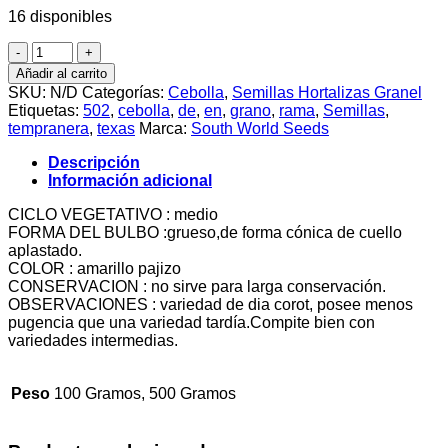
16 disponibles
hasta
$112.000
Semillas
de
Añadir al carrito
Cebolla
SKU:
N/D
Categorías:
Cebolla
,
Semillas Hortalizas Granel
Texas
Etiquetas:
502
,
cebolla
,
de
,
en
,
grano
,
rama
,
Semillas
,
Grano
tempranera
,
texas
Marca:
South World Seeds
502
cantidad
Descripción
Información adicional
CICLO VEGETATIVO : medio
FORMA DEL BULBO :grueso,de forma cónica de cuello
aplastado.
COLOR : amarillo pajizo
CONSERVACION : no sirve para larga conservación.
OBSERVACIONES : variedad de dia corot, posee menos
pugencia que una variedad tardía.Compite bien con
variedades intermedias.
Peso
100 Gramos, 500 Gramos