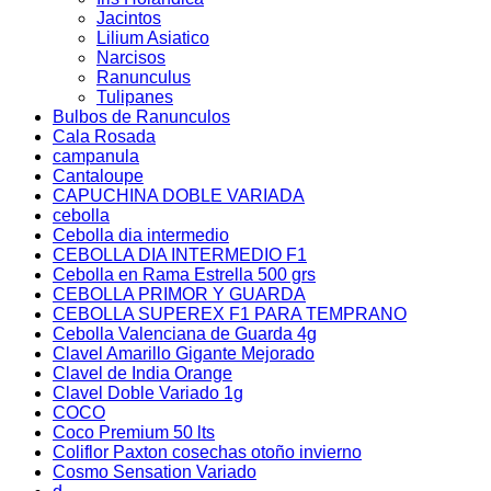
Jacintos
Lilium Asiatico
Narcisos
Ranunculus
Tulipanes
Bulbos de Ranunculos
Cala Rosada
campanula
Cantaloupe
CAPUCHINA DOBLE VARIADA
cebolla
Cebolla dia intermedio
CEBOLLA DIA INTERMEDIO F1
Cebolla en Rama Estrella 500 grs
CEBOLLA PRIMOR Y GUARDA
CEBOLLA SUPEREX F1 PARA TEMPRANO
Cebolla Valenciana de Guarda 4g
Clavel Amarillo Gigante Mejorado
Clavel de India Orange
Clavel Doble Variado 1g
COCO
Coco Premium 50 lts
Coliflor Paxton cosechas otoño invierno
Cosmo Sensation Variado