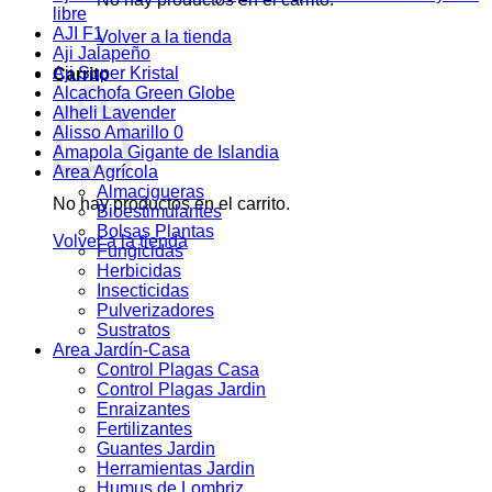
libre
AJI F1
Volver a la tienda
Aji Jalapeño
Aji Super Kristal
Carrito
Alcachofa Green Globe
Alheli Lavender
Alisso Amarillo 0
Amapola Gigante de Islandia
Area Agrícola
Almacigueras
No hay productos en el carrito.
Bioestimulantes
Bolsas Plantas
Volver a la tienda
Fungicidas
Herbicidas
Insecticidas
Pulverizadores
Sustratos
Area Jardín-Casa
Control Plagas Casa
Control Plagas Jardin
Enraizantes
Fertilizantes
Guantes Jardin
Herramientas Jardin
Humus de Lombriz