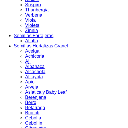
Suspiro
Thunbergia
Verbena
Viola
Violeta
Zinnia
Semillas Forrajeras
Alfalfa
Semillas Hortalizas Granel
Acelga
Achicoria
Aji
Albahaca
Alcachofa
Alcayota
Apio
Arveja
Asiatica y Baby Leaf
Berenjena
Berro
Betarraga
Brocoli
Cebolla
Cebollin