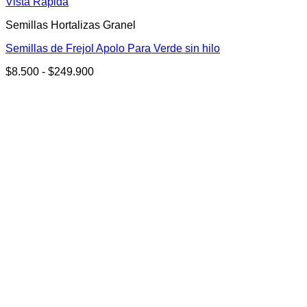
Este
Vista Rápida
producto
Semillas Hortalizas Granel
tiene
múltiples
Semillas de Frejol Apolo Para Verde sin hilo
variantes.
Las
Rango
$
8.500
-
$
249.900
opciones
de
se
precios:
pueden
desde
elegir
$8.500
en
hasta
la
$249.900
página
de
producto