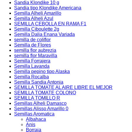
Sandia Klondike 10 g
Sandia tipo Klondike Americana
Semilla Alheli Amarillo
Semilla Alheli Azul
SEMILLA CEBOLLA EN RAMA F1
Semilla Ciboulette 2g
Semilla Dalia Enana Variada
semilla de coliflor
Semilla de Flores
semilla flor aubrezia
semilla flor Maravilla
Semilla Forrajera
Semilla Lavanda
Semilla pepino tipo Alaska
Semilla Rocalba
Semilla Sandia Antonia
SEMILLA TOMATE AL AIRE LIBRE EL MEJOR
SEMILLA TOMATE COLONO
SEMILLA TOMILLO R
Semillas Alheli Damasco
Semillas Alisso Amarillo 0
Semillas Aromatica
Albahaca
Anis
Borraja