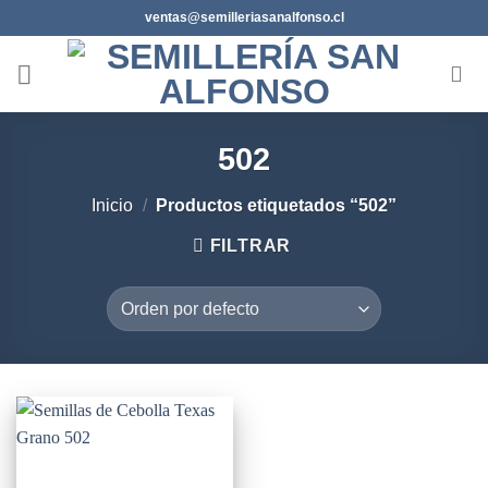
Saltar
ventas@semilleriasanalfonso.cl
al
contenido
502
Inicio
/
Productos etiquetados “502”
FILTRAR