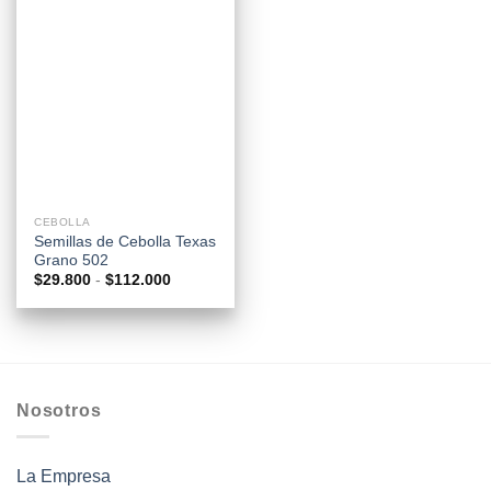
CEBOLLA
Semillas de Cebolla Texas
Grano 502
Rango
$
29.800
-
$
112.000
de
precios:
desde
$29.800
hasta
$112.000
Nosotros
La Empresa