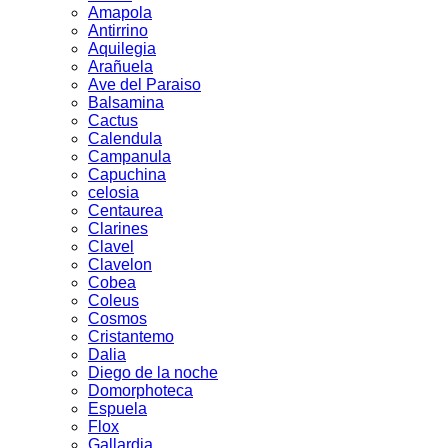
Amapola
Antirrino
Aquilegia
Arañuela
Ave del Paraiso
Balsamina
Cactus
Calendula
Campanula
Capuchina
celosia
Centaurea
Clarines
Clavel
Clavelon
Cobea
Coleus
Cosmos
Cristantemo
Dalia
Diego de la noche
Domorphoteca
Espuela
Flox
Gallardia