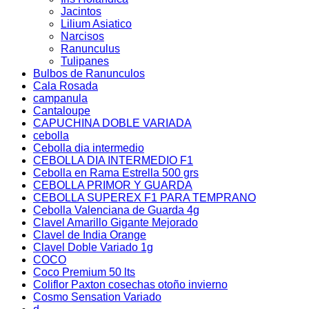
Jacintos
Lilium Asiatico
Narcisos
Ranunculus
Tulipanes
Bulbos de Ranunculos
Cala Rosada
campanula
Cantaloupe
CAPUCHINA DOBLE VARIADA
cebolla
Cebolla dia intermedio
CEBOLLA DIA INTERMEDIO F1
Cebolla en Rama Estrella 500 grs
CEBOLLA PRIMOR Y GUARDA
CEBOLLA SUPEREX F1 PARA TEMPRANO
Cebolla Valenciana de Guarda 4g
Clavel Amarillo Gigante Mejorado
Clavel de India Orange
Clavel Doble Variado 1g
COCO
Coco Premium 50 lts
Coliflor Paxton cosechas otoño invierno
Cosmo Sensation Variado