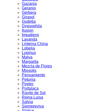
Gazania
Geranio
Gerbera
Girasol
Godetia
Gypsophila
Ilusion
Impatiens
Lavanda
Linterna China
Lobelia
Lupinus
Malva
Margarita
Mezcla de Flores
Miosotis
Pensamiento
Petunia
Piretro
Portulaca
Rayito de Sol
Reina Luisa
Salvia
Siempreviva
Statice