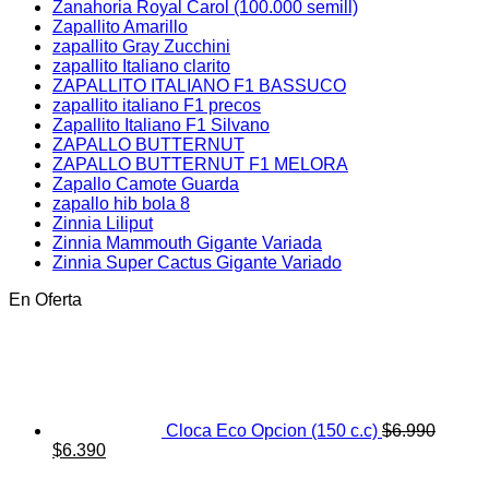
Zanahoria Royal Carol (100.000 semill)
Zapallito Amarillo
zapallito Gray Zucchini
zapallito Italiano clarito
ZAPALLITO ITALIANO F1 BASSUCO
zapallito italiano F1 precos
Zapallito Italiano F1 Silvano
ZAPALLO BUTTERNUT
ZAPALLO BUTTERNUT F1 MELORA
Zapallo Camote Guarda
zapallo hib bola 8
Zinnia Liliput
Zinnia Mammouth Gigante Variada
Zinnia Super Cactus Gigante Variado
En Oferta
Cloca Eco Opcion (150 c.c)
$
6.990
El
El
$
6.390
precio
precio
original
actual