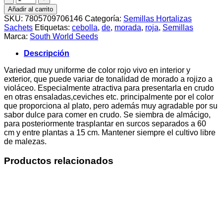
de
Añadir al carrito
Cebolla
SKU:
7805709706146
Categoría:
Semillas Hortalizas
Morada
Sachets
Etiquetas:
cebolla
,
de
,
morada
,
roja
,
Semillas
(3
Marca:
South World Seeds
grs)
cantidad
Descripción
Variedad muy uniforme de color rojo vivo en interior y
exterior, que puede variar de tonalidad de morado a rojizo a
violáceo. Especialmente atractiva para presentarla en crudo
en otras ensaladas,ceviches etc. principalmente por el color
que proporciona al plato, pero además muy agradable por su
sabor dulce para comer en crudo. Se siembra de almácigo,
para posteriormente trasplantar en surcos separados a 60
cm y entre plantas a 15 cm. Mantener siempre el cultivo libre
de malezas.
Productos relacionados