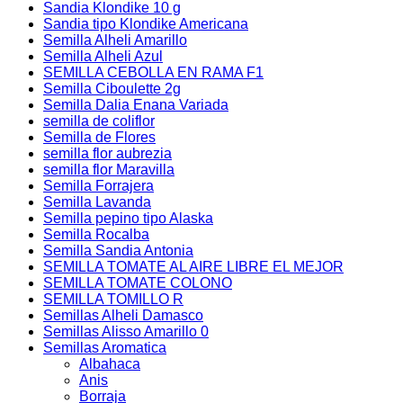
Sandia Klondike 10 g
Sandia tipo Klondike Americana
Semilla Alheli Amarillo
Semilla Alheli Azul
SEMILLA CEBOLLA EN RAMA F1
Semilla Ciboulette 2g
Semilla Dalia Enana Variada
semilla de coliflor
Semilla de Flores
semilla flor aubrezia
semilla flor Maravilla
Semilla Forrajera
Semilla Lavanda
Semilla pepino tipo Alaska
Semilla Rocalba
Semilla Sandia Antonia
SEMILLA TOMATE AL AIRE LIBRE EL MEJOR
SEMILLA TOMATE COLONO
SEMILLA TOMILLO R
Semillas Alheli Damasco
Semillas Alisso Amarillo 0
Semillas Aromatica
Albahaca
Anis
Borraja