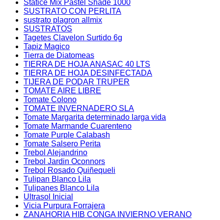
Statice Mix Pastel Shade 1000
SUSTRATO CON PERLITA
sustrato plagron allmix
SUSTRATOS
Tagetes Clavelon Surtido 6g
Tapiz Magico
Tierra de Diatomeas
TIERRA DE HOJA ANASAC 40 LTS
TIERRA DE HOJA DESINFECTADA
TIJERA DE PODAR TRUPER
TOMATE AIRE LIBRE
Tomate Colono
TOMATE INVERNADERO SLA
Tomate Margarita determinado larga vida
Tomate Marmande Cuarenteno
Tomate Purple Calabash
Tomate Salsero Perita
Trebol Alejandrino
Trebol Jardin Oconnors
Trebol Rosado Quiñequeli
Tulipan Blanco Lila
Tulipanes Blanco Lila
Ultrasol Inicial
Vicia Purpura Forrajera
ZANAHORIA HIB CONGA INVIERNO VERANO