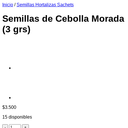
Inicio
/
Semillas Hortalizas Sachets
era:
es:
$6.990.
$6.390.
Semillas de Cebolla Morada
(3 grs)
$
3.500
15 disponibles
Semillas