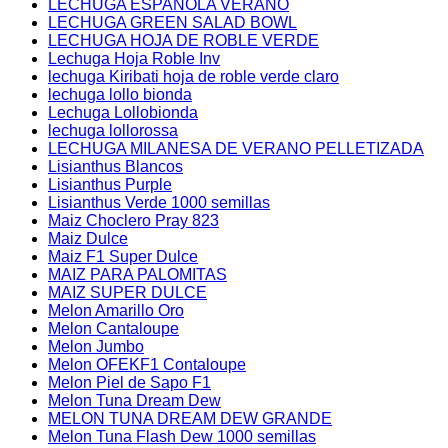
LECHUGA ESPAÑOLA VERANO
LECHUGA GREEN SALAD BOWL
LECHUGA HOJA DE ROBLE VERDE
Lechuga Hoja Roble Inv
lechuga Kiribati hoja de roble verde claro
lechuga lollo bionda
Lechuga Lollobionda
lechuga lollorossa
LECHUGA MILANESA DE VERANO PELLETIZADA
Lisianthus Blancos
Lisianthus Purple
Lisianthus Verde 1000 semillas
Maiz Choclero Pray 823
Maiz Dulce
Maiz F1 Super Dulce
MAIZ PARA PALOMITAS
MAIZ SUPER DULCE
Melon Amarillo Oro
Melon Cantaloupe
Melon Jumbo
Melon OFEKF1 Contaloupe
Melon Piel de Sapo F1
Melon Tuna Dream Dew
MELON TUNA DREAM DEW GRANDE
Melon Tuna Flash Dew 1000 semillas