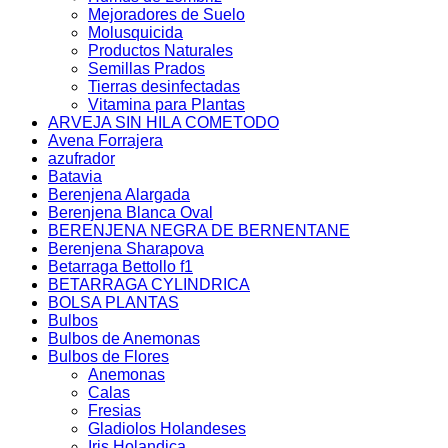
Mejoradores de Suelo
Molusquicida
Productos Naturales
Semillas Prados
Tierras desinfectadas
Vitamina para Plantas
ARVEJA SIN HILA COMETODO
Avena Forrajera
azufrador
Batavia
Berenjena Alargada
Berenjena Blanca Oval
BERENJENA NEGRA DE BERNENTANE
Berenjena Sharapova
Betarraga Bettollo f1
BETARRAGA CYLINDRICA
BOLSA PLANTAS
Bulbos
Bulbos de Anemonas
Bulbos de Flores
Anemonas
Calas
Fresias
Gladiolos Holandeses
Iris Holandica