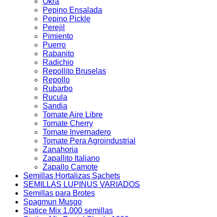
Okra
Pepino Ensalada
Pepino Pickle
Perejil
Pimiento
Puerro
Rabanito
Radichio
Repollito Bruselas
Repollo
Rubarbo
Rucula
Sandia
Tomate Aire Libre
Tomate Cherry
Tomate Invernadero
Tomate Pera Agroindustrial
Zanahoria
Zapallito Italiano
Zapallo Camote
Semillas Hortalizas Sachets
SEMILLAS LUPINUS VARIADOS
Semillas para Brotes
Spagmun Musgo
Statice Mix 1.000 semillas