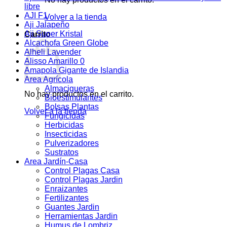
libre
AJI F1
Volver a la tienda
Aji Jalapeño
Aji Super Kristal
Carrito
Alcachofa Green Globe
Alheli Lavender
Alisso Amarillo 0
Amapola Gigante de Islandia
Area Agrícola
Almacigueras
No hay productos en el carrito.
Bioestimulantes
Bolsas Plantas
Volver a la tienda
Fungicidas
Herbicidas
Insecticidas
Pulverizadores
Sustratos
Area Jardín-Casa
Control Plagas Casa
Control Plagas Jardin
Enraizantes
Fertilizantes
Guantes Jardin
Herramientas Jardin
Humus de Lombriz