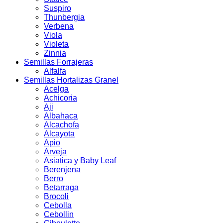
Suspiro
Thunbergia
Verbena
Viola
Violeta
Zinnia
Semillas Forrajeras
Alfalfa
Semillas Hortalizas Granel
Acelga
Achicoria
Aji
Albahaca
Alcachofa
Alcayota
Apio
Arveja
Asiatica y Baby Leaf
Berenjena
Berro
Betarraga
Brocoli
Cebolla
Cebollin