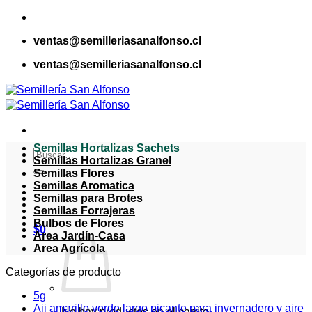
Saltar
al
ventas@semilleriasanalfonso.cl
contenido
ventas@semilleriasanalfonso.cl
Semillas Hortalizas Sachets
Buscar
Semillas Hortalizas Granel
por:
Semillas Flores
Semillas Aromatica
Semillas para Brotes
Semillas Forrajeras
Bulbos de Flores
$
0
Area Jardín-Casa
Area Agrícola
Categorías de producto
5g
Aji amarillo verde largo picante para invernadero y aire
No hay productos en el carrito.