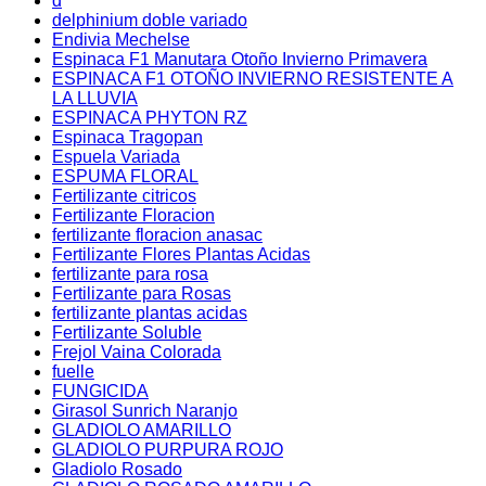
d
delphinium doble variado
Endivia Mechelse
Espinaca F1 Manutara Otoño Invierno Primavera
ESPINACA F1 OTOÑO INVIERNO RESISTENTE A
LA LLUVIA
ESPINACA PHYTON RZ
Espinaca Tragopan
Espuela Variada
ESPUMA FLORAL
Fertilizante citricos
Fertilizante Floracion
fertilizante floracion anasac
Fertilizante Flores Plantas Acidas
fertilizante para rosa
Fertilizante para Rosas
fertilizante plantas acidas
Fertilizante Soluble
Frejol Vaina Colorada
fuelle
FUNGICIDA
Girasol Sunrich Naranjo
GLADIOLO AMARILLO
GLADIOLO PURPURA ROJO
Gladiolo Rosado