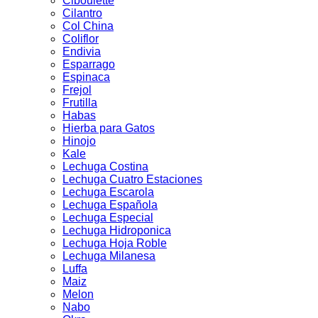
Ciboulette
Cilantro
Col China
Coliflor
Endivia
Esparrago
Espinaca
Frejol
Frutilla
Habas
Hierba para Gatos
Hinojo
Kale
Lechuga Costina
Lechuga Cuatro Estaciones
Lechuga Escarola
Lechuga Española
Lechuga Especial
Lechuga Hidroponica
Lechuga Hoja Roble
Lechuga Milanesa
Luffa
Maiz
Melon
Nabo