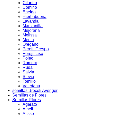
Cilantro
Comino
Eneldo
Hierbabuena
Lavanda
Manzanilla
Mejorana
Melissa
Menta
Oregano
Perejil Crespo
Perejil Liso
Poleo
Romero
Ruda
Salvia
Stevia
Tomillo
Valeriana
semillas Brocoli Avenger
Semillas de Flores
Semillas Flores
Agerato
Alheli
Alisso