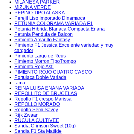
MILANESA PARKER
MIZUNA VERDE
PEPINO TIPO ALASKA
Perejil Liso Importado Dinamarca
PETUNIA COLORAMA VARIADA F1
Petunia Hibrida Blanaca Compacta Enana
Petunia Pendula de Balcon
Pimiento Amarillo Fantasy
Pimiento F1 Jessica Excelente variedad y muy
cargador
Pimiento Largo de Reus
Pimiento Morron TipoTrompo
Pimiento Rojo Asti
PIMIENTO ROJO CUATRO CASCO
Portulaca Doble Variada
rama
REINA LUISA ENANA VARIADA
REPOLLITO DE BRUCELAS
Repollo F1 crespo Marissa
REPOLLO MORADO
Repollo Semi Savoy
Rijk Zwaan
RUCULA CULTIVEE
Sandia Crimson Sweet (10g)
Sandia F1 Sta Matilde