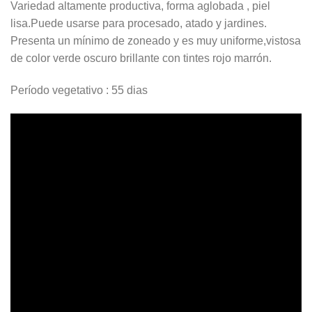
Variedad altamente productiva, forma aglobada , piel
lisa.Puede usarse para procesado, atado y jardines.
Presenta un mínimo de zoneado y es muy uniforme,vistosa
de color verde oscuro brillante con tintes rojo marrón.
Período vegetativo : 55 dias