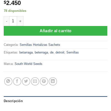
2.450
$
78 disponibles
Semillas de Betarraga Detroit (5 gr) cantidad
Añadir al carrito
Categoría:
Semillas Hortalizas Sachets
Etiquetas:
betarraga
,
beterraga
,
de
,
detroit
,
Semillas
Marca:
South World Seeds
Descripción