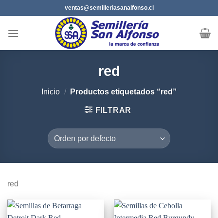
Saltar
ventas@semilleriasanalfonso.cl
al
contenido
red
Inicio
/
Productos etiquetados “red”
FILTRAR
red