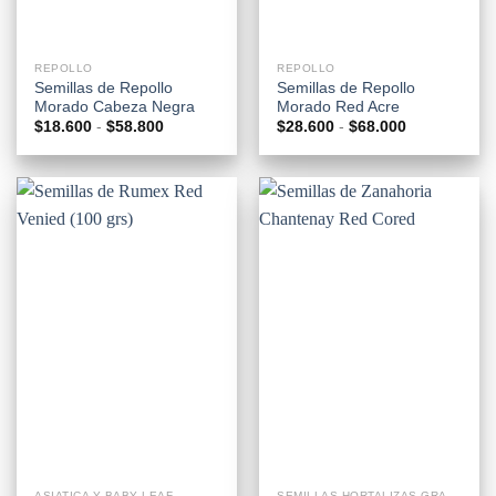
REPOLLO
REPOLLO
Semillas de Repollo
Semillas de Repollo
Morado Cabeza Negra
Morado Red Acre
Rango
Rango
$
18.600
-
$
58.800
$
28.600
-
$
68.000
de
de
precios:
precios:
desde
desde
$18.600
$28.600
hasta
hasta
$58.800
$68.000
ASIATICA Y BABY LEAF
SEMILLAS HORTALIZAS GRANEL