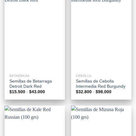
BETARRAGA
CEBOLLA
Semillas de Betarraga
Semillas de Cebolla
Detroit Dark Red
Intermedia Red Burgundy
Rango
Rango
$
15.500
-
$
43.000
$
32.800
-
$
98.000
de
de
precios:
precios:
desde
desde
$15.500
$32.800
hasta
hasta
$43.000
$98.000