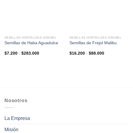
SEMILLAS HORTALIZAS GRANEL
SEMILLAS HORTALIZAS GRANEL
Semillas de Haba Aguadulce
Semillas de Frejol Malibu
Rango
Rango
$
7.200
-
$
283.000
$
16.200
-
$
88.000
de
de
precios:
precios:
desde
desde
$7.200
$16.200
hasta
hasta
$283.000
$88.000
Nosotros
La Empresa
Misión