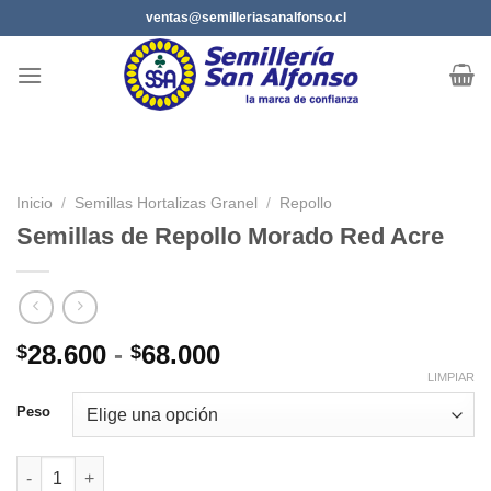
Saltar
ventas@semilleriasanalfonso.cl
al
contenido
Inicio
/
Semillas Hortalizas Granel
/
Repollo
Semillas de Repollo Morado Red Acre
Rango
28.600
-
68.000
$
$
de
LIMPIAR
precios:
Peso
desde
$28.600
Semillas de Repollo Morado Red Acre cantidad
hasta