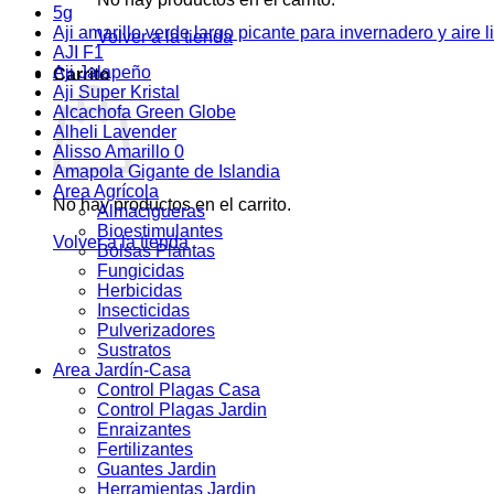
5g
Aji amarillo verde largo picante para invernadero y aire l
Volver a la tienda
AJI F1
Aji Jalapeño
Carrito
Aji Super Kristal
Alcachofa Green Globe
Alheli Lavender
Alisso Amarillo 0
Amapola Gigante de Islandia
Area Agrícola
No hay productos en el carrito.
Almacigueras
Bioestimulantes
Volver a la tienda
Bolsas Plantas
Fungicidas
Herbicidas
Insecticidas
Pulverizadores
Sustratos
Area Jardín-Casa
Control Plagas Casa
Control Plagas Jardin
Enraizantes
Fertilizantes
Guantes Jardin
Herramientas Jardin