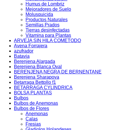
Humus de Lombriz
Mejoradores de Suelo
Molusquicida
Productos Naturales
Semillas Prados
Tierras desinfectadas
Vitamina para Plantas
ARVEJA SIN HILA COMETODO
Avena Forrajera
azufrador
Batavia
Berenjena Alargada
Berenjena Blanca Oval
BERENJENA NEGRA DE BERNENTANE
Berenjena Sharapova
Betarraga Bettollo f1
BETARRAGA CYLINDRICA
BOLSA PLANTAS
Bulbos
Bulbos de Anemonas
Bulbos de Flores
Anemonas
Calas
Fresias
Gladiolos Holandeses