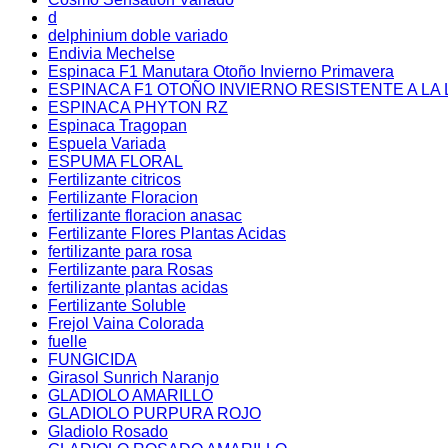
d
delphinium doble variado
Endivia Mechelse
Espinaca F1 Manutara Otoño Invierno Primavera
ESPINACA F1 OTOÑO INVIERNO RESISTENTE A LA 
ESPINACA PHYTON RZ
Espinaca Tragopan
Espuela Variada
ESPUMA FLORAL
Fertilizante citricos
Fertilizante Floracion
fertilizante floracion anasac
Fertilizante Flores Plantas Acidas
fertilizante para rosa
Fertilizante para Rosas
fertilizante plantas acidas
Fertilizante Soluble
Frejol Vaina Colorada
fuelle
FUNGICIDA
Girasol Sunrich Naranjo
GLADIOLO AMARILLO
GLADIOLO PURPURA ROJO
Gladiolo Rosado