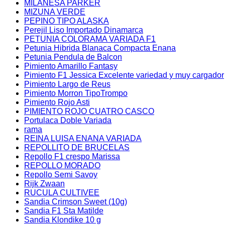
MILANESA PARKER
MIZUNA VERDE
PEPINO TIPO ALASKA
Perejil Liso Importado Dinamarca
PETUNIA COLORAMA VARIADA F1
Petunia Hibrida Blanaca Compacta Enana
Petunia Pendula de Balcon
Pimiento Amarillo Fantasy
Pimiento F1 Jessica Excelente variedad y muy cargador
Pimiento Largo de Reus
Pimiento Morron TipoTrompo
Pimiento Rojo Asti
PIMIENTO ROJO CUATRO CASCO
Portulaca Doble Variada
rama
REINA LUISA ENANA VARIADA
REPOLLITO DE BRUCELAS
Repollo F1 crespo Marissa
REPOLLO MORADO
Repollo Semi Savoy
Rijk Zwaan
RUCULA CULTIVEE
Sandia Crimson Sweet (10g)
Sandia F1 Sta Matilde
Sandia Klondike 10 g