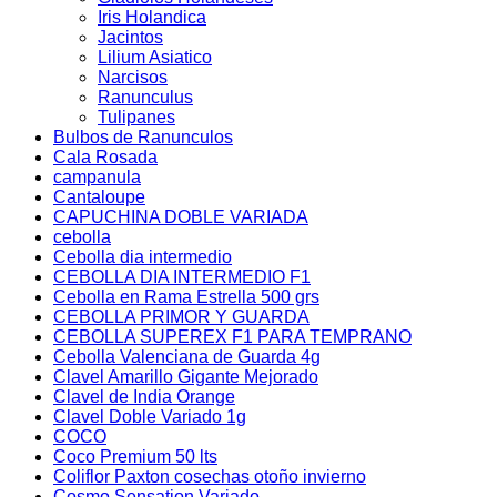
Iris Holandica
Jacintos
Lilium Asiatico
Narcisos
Ranunculus
Tulipanes
Bulbos de Ranunculos
Cala Rosada
campanula
Cantaloupe
CAPUCHINA DOBLE VARIADA
cebolla
Cebolla dia intermedio
CEBOLLA DIA INTERMEDIO F1
Cebolla en Rama Estrella 500 grs
CEBOLLA PRIMOR Y GUARDA
CEBOLLA SUPEREX F1 PARA TEMPRANO
Cebolla Valenciana de Guarda 4g
Clavel Amarillo Gigante Mejorado
Clavel de India Orange
Clavel Doble Variado 1g
COCO
Coco Premium 50 lts
Coliflor Paxton cosechas otoño invierno
Cosmo Sensation Variado