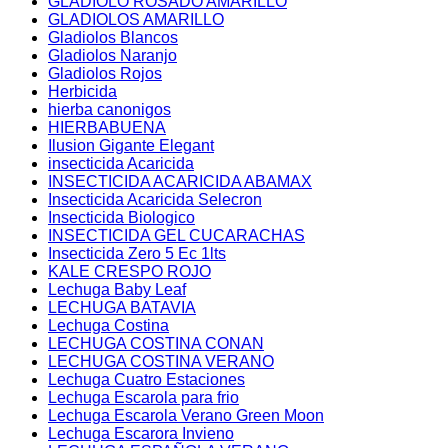
GLADIOLO ROSADO AMARILLO
GLADIOLOS AMARILLO
Gladiolos Blancos
Gladiolos Naranjo
Gladiolos Rojos
Herbicida
hierba canonigos
HIERBABUENA
Ilusion Gigante Elegant
insecticida Acaricida
INSECTICIDA ACARICIDA ABAMAX
Insecticida Acaricida Selecron
Insecticida Biologico
INSECTICIDA GEL CUCARACHAS
Insecticida Zero 5 Ec 1lts
KALE CRESPO ROJO
Lechuga Baby Leaf
LECHUGA BATAVIA
Lechuga Costina
LECHUGA COSTINA CONAN
LECHUGA COSTINA VERANO
Lechuga Cuatro Estaciones
Lechuga Escarola para frio
Lechuga Escarola Verano Green Moon
Lechuga Escarora Invieno