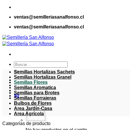
Saltar
al
ventas@semilleriasanalfonso.cl
contenido
ventas@semilleriasanalfonso.cl
Buscar
por:
Semillas Hortalizas Sachets
Semillas Hortalizas Granel
Semillas Flores
Semillas Aromatica
Semillas para Brotes
$
0
Semillas Forrajeras
Bulbos de Flores
Area Jardín-Casa
Area Agrícola
Categorías de producto
No hay productos en el carrito.