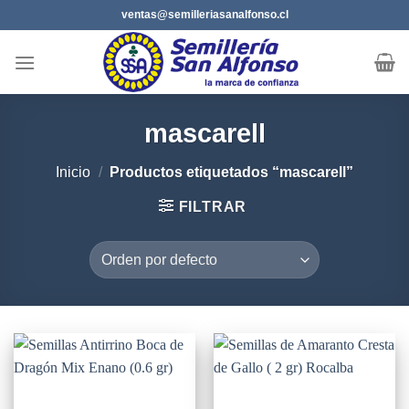
Saltar
ventas@semilleriasanalfonso.cl
al
contenido
mascarell
Inicio
/
Productos etiquetados “mascarell”
FILTRAR