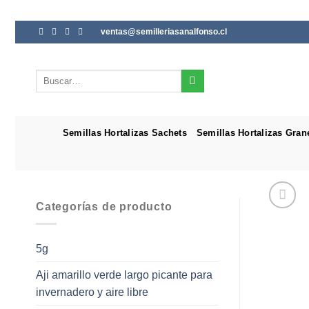
Saltar
ventas@semilleriasanalfonso.cl
al
contenido
Buscar
por:
Semillas Hortalizas Sachets
Semillas Hortalizas Gran
Categorías de producto
5g
Aji amarillo verde largo picante para
invernadero y aire libre