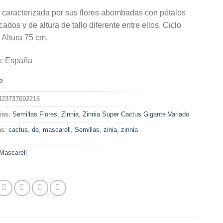
 caracterizada por sus flores abombadas con pétalos
cados y de altura de tallo diferente entre ellos. Ciclo
 Altura 75 cm.
n: España
o
423737092216
ías:
Semillas Flores
,
Zinnia
,
Zinnia Super Cactus Gigante Variado
as:
cactus
,
de
,
mascarell
,
Semillas
,
zinia
,
zinnia
Mascarell