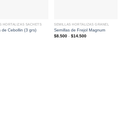
+
+
S HORTALIZAS SACHETS
SEMILLAS HORTALIZAS GRANEL
SEMI
 de Cebollin (3 grs)
Semillas de Frejol Magnum
Semi
Rango
$
8.500
-
$
14.500
$
43.
de
precios:
desde
$8.500
hasta
$14.500