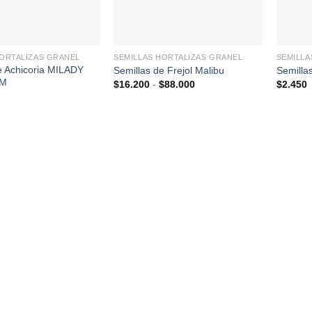
+
+
HORTALIZAS GRANEL
SEMILLAS HORTALIZAS GRANEL
SEMILLA
e Achicoria MILADY
Semillas de Frejol Malibu
Semillas
HM
Rango
$
16.200
-
$
88.000
$
2.450
de
precios:
desde
$16.200
hasta
$88.000