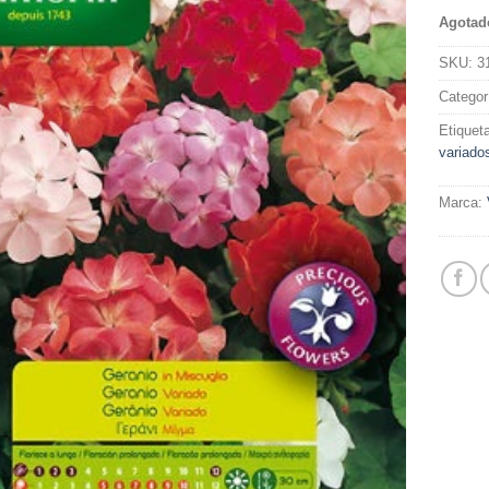
Agotad
SKU:
3
Categor
Etiquet
variado
Marca: