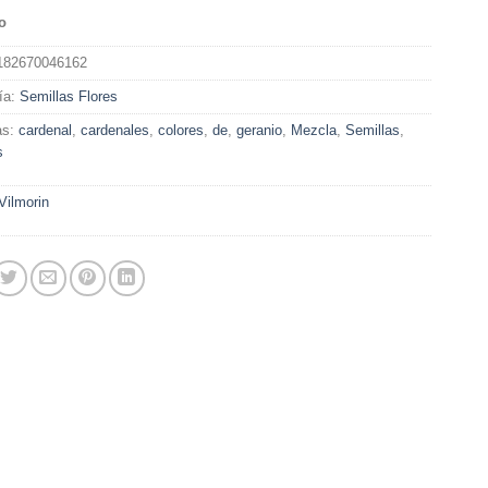
o
182670046162
ía:
Semillas Flores
as:
cardenal
,
cardenales
,
colores
,
de
,
geranio
,
Mezcla
,
Semillas
,
s
Vilmorin