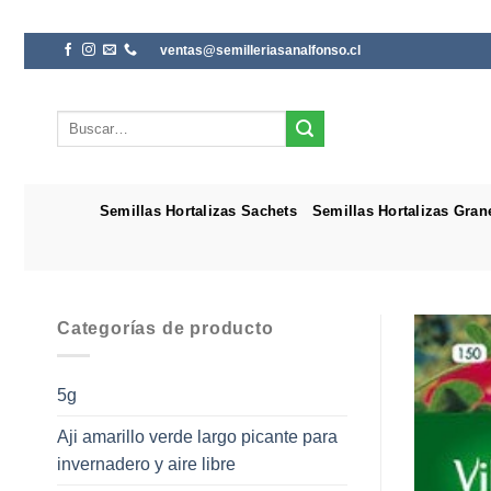
Saltar
ventas@semilleriasanalfonso.cl
al
contenido
Buscar
por:
Semillas Hortalizas Sachets
Semillas Hortalizas Gran
Categorías de producto
5g
Aji amarillo verde largo picante para
invernadero y aire libre