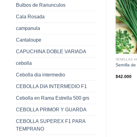
Bulbos de Ranunculos
Cala Rosada
campanula
Cantaloupe
+
+
CAPUCHINA DOBLE VARIADA
TALIZAS GRANEL
AREA JARDÍN-CASA
SEMILLAS 
cebolla
Semillas de Prado Bermuda
etarraga Hib. Boro
Semilla de 
Grass
Cebolla dia intermedio
Rango
Rango
6.000
$
8.800
-
$
44.800
$
42.000
de
de
precios:
precios:
CEBOLLA DIA INTERMEDIO F1
desde
desde
$43.600
$8.800
hasta
hasta
Cebolla en Rama Estrella 500 grs
$136.000
$44.800
CEBOLLA PRIMOR Y GUARDA
CEBOLLA SUPEREX F1 PARA
TEMPRANO