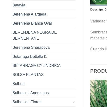
Batavia
Descripció
Berenjena Alargada
Variedad 
Berenjena Blanca Oval
Sembrar e
BERENJENA NEGRA DE
macetas o
BERNENTANE
Berenjena Sharapova
Cuando lle
Betarraga Bettollo f1
BETARRAGA CYLINDRICA
PROD
BOLSA PLANTAS
Bulbos
Bulbos de Anemonas
Bulbos de Flores