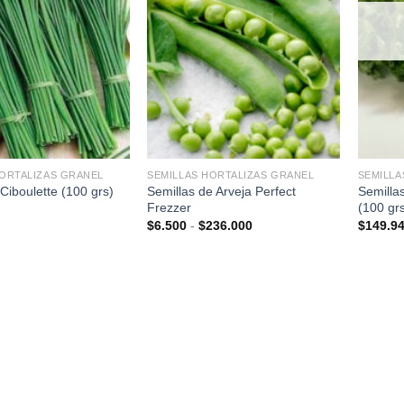
+
+
HORTALIZAS GRANEL
SEMILLAS HORTALIZAS GRANEL
SEMILLA
Semillas de Arveja Perfect
Semilla
Ciboulette (100 grs)
Frezzer
(100 gr
Rango
$
6.500
-
$
236.000
$
149.9
de
precios:
desde
$6.500
hasta
$236.000