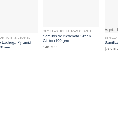
+
+
Agota
SEMILLAS HORTALIZAS GRANEL
Semillas de Alcachofa Green
HORTALIZAS GRANEL
SEMILLA
Globe (100 grs)
e Lechuga Pyramid
Semilla
$
48.700
00 sem)
$
8.500