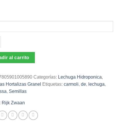
as
ga
i
dir al carrito
ad
7805901005890
Categorías:
Lechuga Hidroponica
,
as Hortalizas Granel
Etiquetas:
carmoli
,
de
,
lechuga
,
ossa
,
Semillas
:
Rijk Zwaan