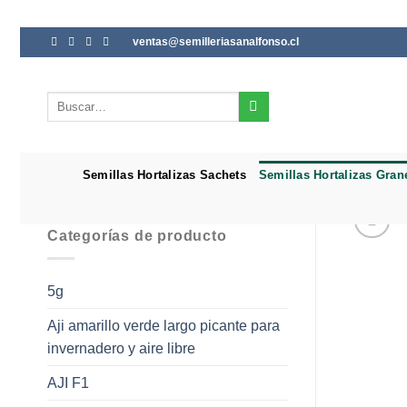
Saltar
ventas@semilleriasanalfonso.cl
al
contenido
Buscar
por:
Semillas Hortalizas Sachets
Semillas Hortalizas Gran
Categorías de producto
5g
Aji amarillo verde largo picante para
invernadero y aire libre
AJI F1