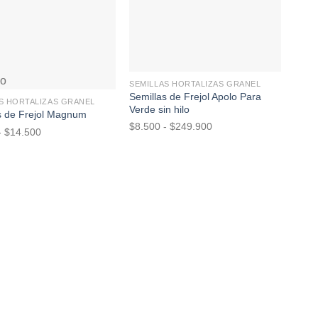
+
+
do
SEMILLAS HORTALIZAS GRANEL
SEMI
Semillas de Frejol Apolo Para
Semil
S HORTALIZAS GRANEL
Verde sin hilo
Blan
s de Frejol Magnum
Rango
$
8.500
-
$
249.900
$
18.
Rango
-
$
14.500
de
de
precios:
precios:
desde
desde
$8.500
$8.500
hasta
hasta
$249.900
$14.500