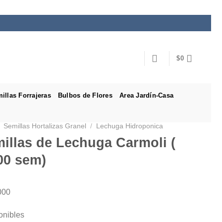
$
0
illas Forrajeras
Bulbos de Flores
Area Jardín-Casa
Semillas Hortalizas Granel
/
Lechuga Hidroponica
illas de Lechuga Carmoli (
00 sem)
000
onibles