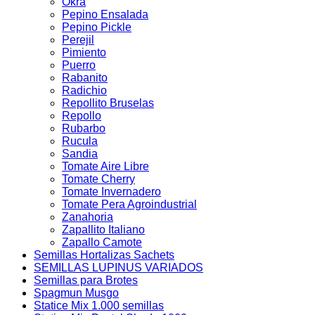
Okra
Pepino Ensalada
Pepino Pickle
Perejil
Pimiento
Puerro
Rabanito
Radichio
Repollito Bruselas
Repollo
Rubarbo
Rucula
Sandia
Tomate Aire Libre
Tomate Cherry
Tomate Invernadero
Tomate Pera Agroindustrial
Zanahoria
Zapallito Italiano
Zapallo Camote
Semillas Hortalizas Sachets
SEMILLAS LUPINUS VARIADOS
Semillas para Brotes
Spagmun Musgo
Statice Mix 1.000 semillas