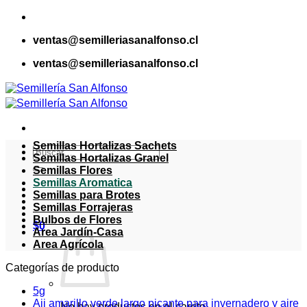
Saltar
al
ventas@semilleriasanalfonso.cl
contenido
ventas@semilleriasanalfonso.cl
Semillas Hortalizas Sachets
Buscar
Semillas Hortalizas Granel
por:
Semillas Flores
Semillas Aromatica
Semillas para Brotes
Semillas Forrajeras
Bulbos de Flores
$
0
Area Jardín-Casa
Area Agrícola
Categorías de producto
5g
Aji amarillo verde largo picante para invernadero y aire
No hay productos en el carrito.