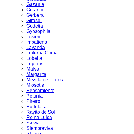
Gazania
Geranio
Gerbera
Girasol
Godetia
Gypsophila
Ilusion
Impatiens
Lavanda
Linterna China
Lobelia
Lupinus
Malva
Margarita
Mezcla de Flores
Miosotis
Pensamiento
Petunia
Piretro
Portulaca
Rayito de Sol
Reina Luisa
Salvia
Siempreviva
Statice