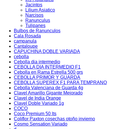
Jacintos
Lilium Asiatico
Narcisos
Ranunculus
Tulipanes
Bulbos de Ranunculos
Cala Rosada
campanula
Cantaloupe
CAPUCHINA DOBLE VARIADA
cebolla
Cebolla dia intermedio
CEBOLLA DIA INTERMEDIO F1
Cebolla en Rama Estrella 500 grs
CEBOLLA PRIMOR Y GUARDA
CEBOLLA SUPEREX F1 PARA TEMPRANO
Cebolla Valenciana de Guarda 4g
Clavel Amarillo Gigante Mejorado
Clavel de India Orange
Clavel Doble Variado 1g
COCO
Coco Premium 50 lts
Coliflor Paxton cosechas otoño invierno
Cosmo Sensation Variado