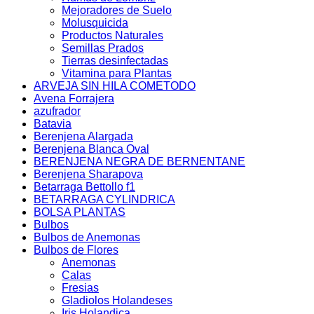
Mejoradores de Suelo
Molusquicida
Productos Naturales
Semillas Prados
Tierras desinfectadas
Vitamina para Plantas
ARVEJA SIN HILA COMETODO
Avena Forrajera
azufrador
Batavia
Berenjena Alargada
Berenjena Blanca Oval
BERENJENA NEGRA DE BERNENTANE
Berenjena Sharapova
Betarraga Bettollo f1
BETARRAGA CYLINDRICA
BOLSA PLANTAS
Bulbos
Bulbos de Anemonas
Bulbos de Flores
Anemonas
Calas
Fresias
Gladiolos Holandeses
Iris Holandica