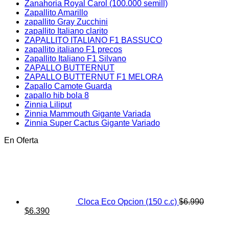
Zanahoria Royal Carol (100.000 semill)
Zapallito Amarillo
zapallito Gray Zucchini
zapallito Italiano clarito
ZAPALLITO ITALIANO F1 BASSUCO
zapallito italiano F1 precos
Zapallito Italiano F1 Silvano
ZAPALLO BUTTERNUT
ZAPALLO BUTTERNUT F1 MELORA
Zapallo Camote Guarda
zapallo hib bola 8
Zinnia Liliput
Zinnia Mammouth Gigante Variada
Zinnia Super Cactus Gigante Variado
En Oferta
Cloca Eco Opcion (150 c.c)
$
6.990
El
El
$
6.390
precio
precio
original
actual