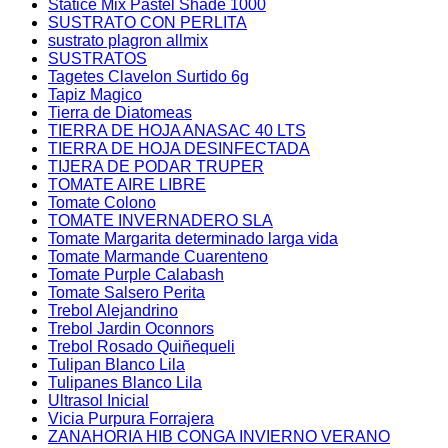
Statice Mix Pastel Shade 1000
SUSTRATO CON PERLITA
sustrato plagron allmix
SUSTRATOS
Tagetes Clavelon Surtido 6g
Tapiz Magico
Tierra de Diatomeas
TIERRA DE HOJA ANASAC 40 LTS
TIERRA DE HOJA DESINFECTADA
TIJERA DE PODAR TRUPER
TOMATE AIRE LIBRE
Tomate Colono
TOMATE INVERNADERO SLA
Tomate Margarita determinado larga vida
Tomate Marmande Cuarenteno
Tomate Purple Calabash
Tomate Salsero Perita
Trebol Alejandrino
Trebol Jardin Oconnors
Trebol Rosado Quiñequeli
Tulipan Blanco Lila
Tulipanes Blanco Lila
Ultrasol Inicial
Vicia Purpura Forrajera
ZANAHORIA HIB CONGA INVIERNO VERANO