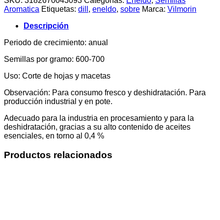
SKU:
3182670043093
Categorías:
Eneldo
,
Semillas
(5
Aromatica
Etiquetas:
dill
,
eneldo
,
sobre
Marca:
Vilmorin
Grs)
cantidad
Descripción
Periodo de crecimiento: anual
Semillas por gramo: 600-700
Uso: Corte de hojas y macetas
Observación: Para consumo fresco y deshidratación. Para
producción industrial y en pote.
Adecuado para la industria en procesamiento y para la
deshidratación, gracias a su alto contenido de aceites
esenciales, en torno al 0,4 %
Productos relacionados