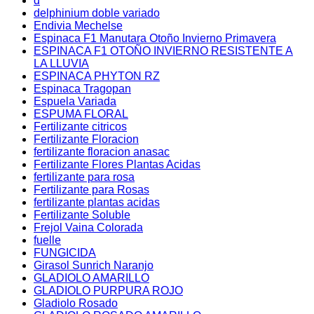
d
delphinium doble variado
Endivia Mechelse
Espinaca F1 Manutara Otoño Invierno Primavera
ESPINACA F1 OTOÑO INVIERNO RESISTENTE A
LA LLUVIA
ESPINACA PHYTON RZ
Espinaca Tragopan
Espuela Variada
ESPUMA FLORAL
Fertilizante citricos
Fertilizante Floracion
fertilizante floracion anasac
Fertilizante Flores Plantas Acidas
fertilizante para rosa
Fertilizante para Rosas
fertilizante plantas acidas
Fertilizante Soluble
Frejol Vaina Colorada
fuelle
FUNGICIDA
Girasol Sunrich Naranjo
GLADIOLO AMARILLO
GLADIOLO PURPURA ROJO
Gladiolo Rosado