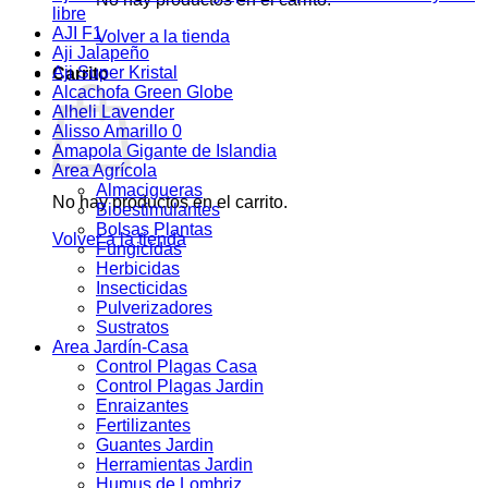
libre
AJI F1
Volver a la tienda
Aji Jalapeño
Aji Super Kristal
Carrito
Alcachofa Green Globe
Alheli Lavender
Alisso Amarillo 0
Amapola Gigante de Islandia
Area Agrícola
Almacigueras
No hay productos en el carrito.
Bioestimulantes
Bolsas Plantas
Volver a la tienda
Fungicidas
Herbicidas
Insecticidas
Pulverizadores
Sustratos
Area Jardín-Casa
Control Plagas Casa
Control Plagas Jardin
Enraizantes
Fertilizantes
Guantes Jardin
Herramientas Jardin
Humus de Lombriz