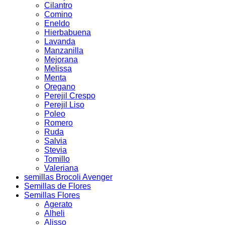
Cilantro
Comino
Eneldo
Hierbabuena
Lavanda
Manzanilla
Mejorana
Melissa
Menta
Oregano
Perejil Crespo
Perejil Liso
Poleo
Romero
Ruda
Salvia
Stevia
Tomillo
Valeriana
semillas Brocoli Avenger
Semillas de Flores
Semillas Flores
Agerato
Alheli
Alisso