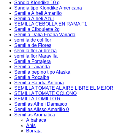
Sandia Klondike 10 g
Sandia tipo Klondike Americana
Semilla Alheli Amarillo
Semilla Alheli Azul
SEMILLA CEBOLLA EN RAMA F1
Semilla Ciboulette 2g
Semilla Dalia Enana Variada
semilla de coliflor
Semilla de Flores
semilla flor aubrezia
semilla flor Maravilla
Semilla Forrajera
Semilla Lavanda
Semilla pepino tipo Alaska
Semilla Rocalba
Semilla Sandia Antonia
SEMILLA TOMATE AL AIRE LIBRE EL MEJOR
SEMILLA TOMATE COLONO
SEMILLA TOMILLO R
Semillas Alheli Damasco
Semillas Alisso Amarillo 0
Semillas Aromatica
Albahaca
Anis
Borraja