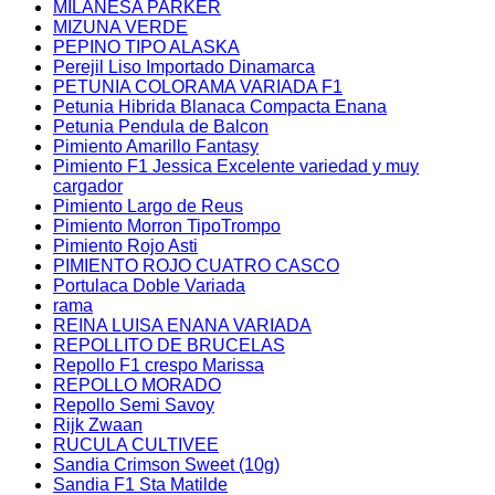
MILANESA PARKER
MIZUNA VERDE
PEPINO TIPO ALASKA
Perejil Liso Importado Dinamarca
PETUNIA COLORAMA VARIADA F1
Petunia Hibrida Blanaca Compacta Enana
Petunia Pendula de Balcon
Pimiento Amarillo Fantasy
Pimiento F1 Jessica Excelente variedad y muy
cargador
Pimiento Largo de Reus
Pimiento Morron TipoTrompo
Pimiento Rojo Asti
PIMIENTO ROJO CUATRO CASCO
Portulaca Doble Variada
rama
REINA LUISA ENANA VARIADA
REPOLLITO DE BRUCELAS
Repollo F1 crespo Marissa
REPOLLO MORADO
Repollo Semi Savoy
Rijk Zwaan
RUCULA CULTIVEE
Sandia Crimson Sweet (10g)
Sandia F1 Sta Matilde