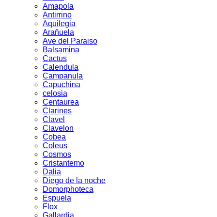
Amapola
Antirrino
Aquilegia
Arañuela
Ave del Paraiso
Balsamina
Cactus
Calendula
Campanula
Capuchina
celosia
Centaurea
Clarines
Clavel
Clavelon
Cobea
Coleus
Cosmos
Cristantemo
Dalia
Diego de la noche
Domorphoteca
Espuela
Flox
Gallardia