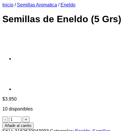
Inicio
/
Semillas Aromatica
/
Eneldo
era:
es:
$6.990.
$6.390.
Semillas de Eneldo (5 Grs)
$
3.950
10 disponibles
Semillas
de
Añadir al carrito
Eneldo