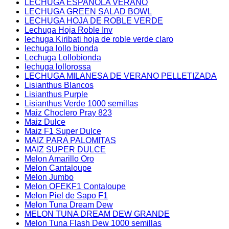
LECHUGA ESPAÑOLA VERANO
LECHUGA GREEN SALAD BOWL
LECHUGA HOJA DE ROBLE VERDE
Lechuga Hoja Roble Inv
lechuga Kiribati hoja de roble verde claro
lechuga lollo bionda
Lechuga Lollobionda
lechuga lollorossa
LECHUGA MILANESA DE VERANO PELLETIZADA
Lisianthus Blancos
Lisianthus Purple
Lisianthus Verde 1000 semillas
Maiz Choclero Pray 823
Maiz Dulce
Maiz F1 Super Dulce
MAIZ PARA PALOMITAS
MAIZ SUPER DULCE
Melon Amarillo Oro
Melon Cantaloupe
Melon Jumbo
Melon OFEKF1 Contaloupe
Melon Piel de Sapo F1
Melon Tuna Dream Dew
MELON TUNA DREAM DEW GRANDE
Melon Tuna Flash Dew 1000 semillas