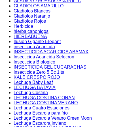
GLADIOLO ROSADO AMARILLO
GLADIOLOS AMARILLO
Gladiolos Blancos
Gladiolos Naranjo
Gladiolos Rojos
Herbicida
hierba canonigos
HIERBABUENA
Ilusion Gigante Elegant
insecticida Acaricida
INSECTICIDA ACARICIDA ABAMAX
Insecticida Acaricida Selecron
Insecticida Biologico
INSECTICIDA GEL CUCARACHAS
Insecticida Zero 5 Ec 1lts
KALE CRESPO ROJO
Lechuga Baby Leaf
LECHUGA BATAVIA
Lechuga Costina
LECHUGA COSTINA CONAN
LECHUGA COSTINA VERANO
Lechuga Cuatro Estaciones
Lechuga Escarola para frio
Lechuga Escarola Verano Green Moon
Lechuga Escarora Invieno