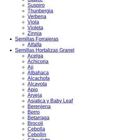
Suspiro
Thunbergia
Verbena
Viola
Violeta
Zinnia
Semillas Forrajeras
Alfalfa
Semillas Hortalizas Granel
Acelga
Achicoria
Aji
Albahaca
Alcachofa
Alcayota
Apio
Arveja
Asiatica y Baby Leaf
Berenjena
Berro
Betarraga
Brocoli
Cebolla
Cebollin