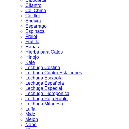
Ciboulette
Cilantro
Col China
Coliflor
Endivia
Esparrago
Espinaca
Frejol
Frutilla
Habas
Hierba para Gatos
Hinojo
Kale
Lechuga Costina
Lechuga Cuatro Estaciones
Lechuga Escarola
Lechuga Española
Lechuga Especial
Lechuga Hidroponica
Lechuga Hoja Roble
Lechuga Milanesa
Luffa
Maiz
Melon
Nabo