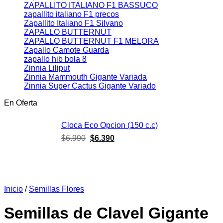
ZAPALLITO ITALIANO F1 BASSUCO
zapallito italiano F1 precos
Zapallito Italiano F1 Silvano
ZAPALLO BUTTERNUT
ZAPALLO BUTTERNUT F1 MELORA
Zapallo Camote Guarda
zapallo hib bola 8
Zinnia Liliput
Zinnia Mammouth Gigante Variada
Zinnia Super Cactus Gigante Variado
En Oferta
Cloca Eco Opcion (150 c.c)
El
El
$
6.990
$
6.390
precio
precio
original
actual
era:
es:
$6.990.
$6.390.
Inicio
/
Semillas Flores
Semillas de Clavel Gigante