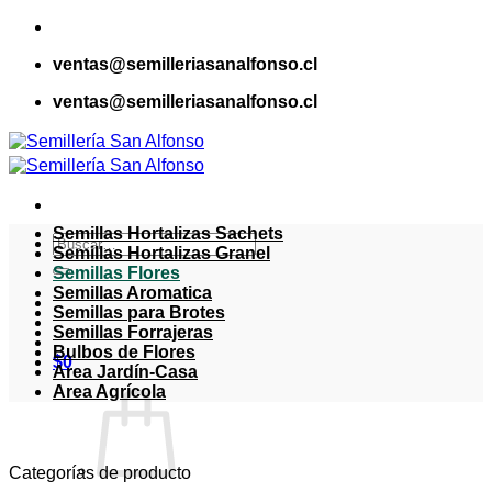
Saltar
al
ventas@semilleriasanalfonso.cl
contenido
ventas@semilleriasanalfonso.cl
Semillas Hortalizas Sachets
Buscar
Semillas Hortalizas Granel
por:
Semillas Flores
Semillas Aromatica
Semillas para Brotes
Semillas Forrajeras
Bulbos de Flores
$
0
Area Jardín-Casa
Area Agrícola
Categorías de producto