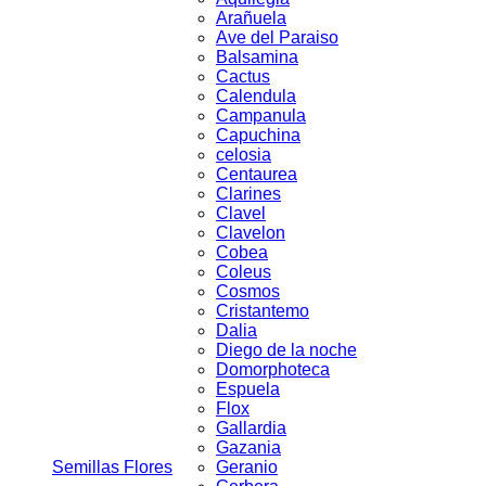
Arañuela
Ave del Paraiso
Balsamina
Cactus
Calendula
Campanula
Capuchina
celosia
Centaurea
Clarines
Clavel
Clavelon
Cobea
Coleus
Cosmos
Cristantemo
Dalia
Diego de la noche
Domorphoteca
Espuela
Flox
Gallardia
Gazania
Semillas Flores
Geranio