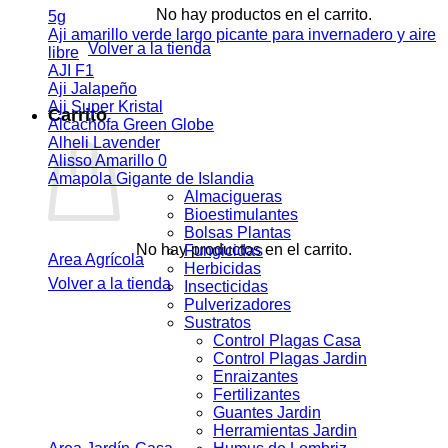
No hay productos en el carrito.
5g
Aji amarillo verde largo picante para invernadero y aire
Volver a la tienda
libre
AJI F1
Aji Jalapeño
Aji Super Kristal
Carrito
Alcachofa Green Globe
Alheli Lavender
Alisso Amarillo 0
Amapola Gigante de Islandia
Almacigueras
Bioestimulantes
Bolsas Plantas
No hay productos en el carrito.
Fungicidas
Area Agrícola
Herbicidas
Volver a la tienda
Insecticidas
Pulverizadores
Sustratos
Control Plagas Casa
Control Plagas Jardin
Enraizantes
Fertilizantes
Guantes Jardin
Herramientas Jardin