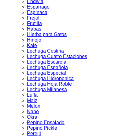
Endivia
Esparrago
Espinaca
Frejol
Frutilla
Habas
Hierba para Gatos
Hinojo
Kale
Lechuga Costina
Lechuga Cuatro Estaciones
Lechuga Escarola
Lechuga Española
Lechuga Especial
Lechuga Hidroponica
Lechuga Hoja Roble
Lechuga Milanesa
Luffa
Maiz
Melon
Nabo
Okra
Pepino Ensalada
Pepino Pickle
Perejil