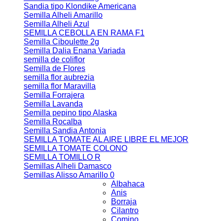
Sandia tipo Klondike Americana
Semilla Alheli Amarillo
Semilla Alheli Azul
SEMILLA CEBOLLA EN RAMA F1
Semilla Ciboulette 2g
Semilla Dalia Enana Variada
semilla de coliflor
Semilla de Flores
semilla flor aubrezia
semilla flor Maravilla
Semilla Forrajera
Semilla Lavanda
Semilla pepino tipo Alaska
Semilla Rocalba
Semilla Sandia Antonia
SEMILLA TOMATE AL AIRE LIBRE EL MEJOR
SEMILLA TOMATE COLONO
SEMILLA TOMILLO R
Semillas Alheli Damasco
Semillas Alisso Amarillo 0
Albahaca
Anis
Borraja
Cilantro
Comino