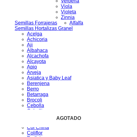
Verbena
Viola
Violeta
Zinnia
Semillas Forrajeras
Alfalfa
Semillas Hortalizas Granel
Acelga
Achicoria
Aji
Albahaca
Alcachofa
Alcayota
Apio
Arveja
Asiatica y Baby Leaf
Berenjena
Berro
Betarraga
Brocoli
Cebolla
Cebollin
Ciboulette
AGOTADO
AGOTADO
AGOTADO
AGOTADO
AGOTADO
Cilantro
Col China
Coliflor