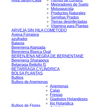
Area Jardín-Casa
Humus de Lombriz
Mejoradores de Suelo
Molusquicida
Productos Naturales
Semillas Prados
Tierras desinfectadas
Vitamina para Plantas
ARVEJA SIN HILA COMETODO
Avena Forrajera
azufrador
Batavia
Berenjena Alargada
Berenjena Blanca Oval
BERENJENA NEGRA DE BERNENTANE
Berenjena Sharapova
Betarraga Bettollo f1
BETARRAGA CYLINDRICA
BOLSA PLANTAS
Bulbos
Bulbos de Anemonas
Anemonas
Calas
Fresias
Gladiolos Holandeses
Iris Holandica
Bulbos de Flores