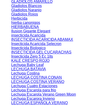
GLADIOLOS AMARILLO
Gladiolos Blancos
Gladiolos Naranjo
Gladiolos Rojos
Herbicida
hierba canonigos
HIERBABUENA
Ilusion Gigante Elegant
insecticida Acaricida
INSECTICIDA ACARICIDA ABAMAX
Insecticida Acaricida Selecron
Insecticida Biologico
INSECTICIDA GEL CUCARACHAS
Insecticida Zero 5 Ec 1lts
KALE CRESPO ROJO
Lechuga Baby Leaf
LECHUGA BATAVIA
Lechuga Costina
LECHUGA COSTINA CONAN
LECHUGA COSTINA VERANO
Lechuga Cuatro Estaciones
Lechuga Escarola para frio
Lechuga Escarola Verano Green Moon
Lechuga Escarora Invieno
LECHUGA ESPAÑOLA VERANO