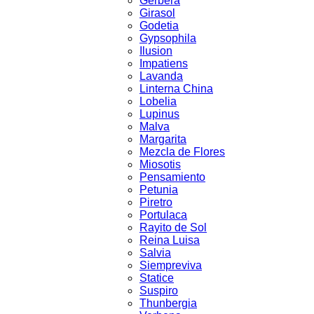
Gerbera
Girasol
Godetia
Gypsophila
Ilusion
Impatiens
Lavanda
Linterna China
Lobelia
Lupinus
Malva
Margarita
Mezcla de Flores
Miosotis
Pensamiento
Petunia
Piretro
Portulaca
Rayito de Sol
Reina Luisa
Salvia
Siempreviva
Statice
Suspiro
Thunbergia