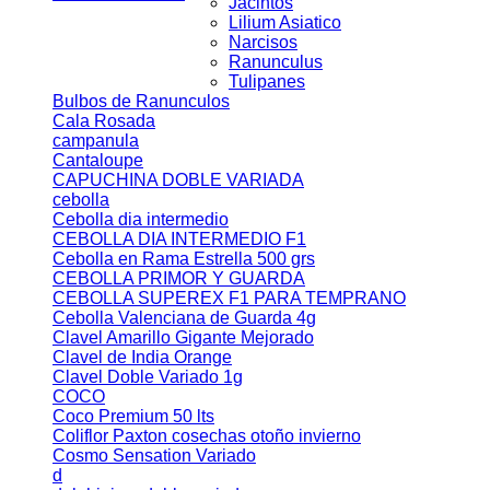
Jacintos
Lilium Asiatico
Narcisos
Ranunculus
Tulipanes
Bulbos de Ranunculos
Cala Rosada
campanula
Cantaloupe
CAPUCHINA DOBLE VARIADA
cebolla
Cebolla dia intermedio
CEBOLLA DIA INTERMEDIO F1
Cebolla en Rama Estrella 500 grs
CEBOLLA PRIMOR Y GUARDA
CEBOLLA SUPEREX F1 PARA TEMPRANO
Cebolla Valenciana de Guarda 4g
Clavel Amarillo Gigante Mejorado
Clavel de India Orange
Clavel Doble Variado 1g
COCO
Coco Premium 50 lts
Coliflor Paxton cosechas otoño invierno
Cosmo Sensation Variado
d