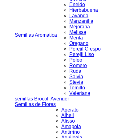
Eneldo
Hierbabuena
Lavanda
Manzanilla
Mejorana
Melissa
Semillas Aromatica
Menta
Oregano
Perejil Crespo
Perejil Liso
Poleo
Romero
Ruda
Salvia
Stevia
Tomillo
Valeriana
semillas Brocoli Avenger
Semillas de Flores
Agerato
Alheli
Alisso
Amapola
Antirrino
Aquilegia