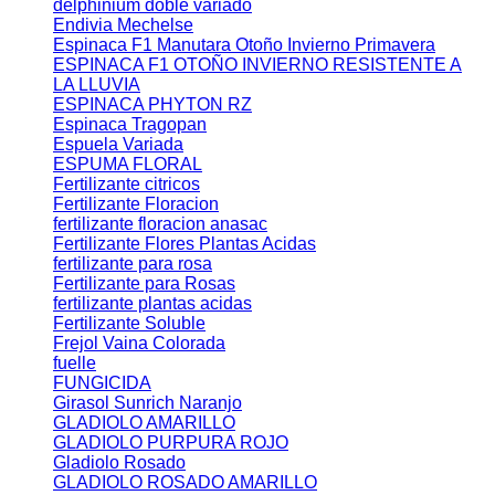
delphinium doble variado
Endivia Mechelse
Espinaca F1 Manutara Otoño Invierno Primavera
ESPINACA F1 OTOÑO INVIERNO RESISTENTE A
LA LLUVIA
ESPINACA PHYTON RZ
Espinaca Tragopan
Espuela Variada
ESPUMA FLORAL
Fertilizante citricos
Fertilizante Floracion
fertilizante floracion anasac
Fertilizante Flores Plantas Acidas
fertilizante para rosa
Fertilizante para Rosas
fertilizante plantas acidas
Fertilizante Soluble
Frejol Vaina Colorada
fuelle
FUNGICIDA
Girasol Sunrich Naranjo
GLADIOLO AMARILLO
GLADIOLO PURPURA ROJO
Gladiolo Rosado
GLADIOLO ROSADO AMARILLO