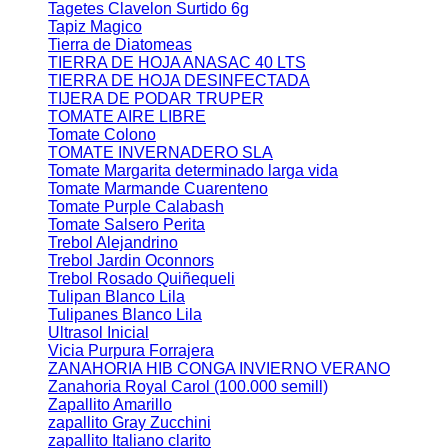
Tagetes Clavelon Surtido 6g
Tapiz Magico
Tierra de Diatomeas
TIERRA DE HOJA ANASAC 40 LTS
TIERRA DE HOJA DESINFECTADA
TIJERA DE PODAR TRUPER
TOMATE AIRE LIBRE
Tomate Colono
TOMATE INVERNADERO SLA
Tomate Margarita determinado larga vida
Tomate Marmande Cuarenteno
Tomate Purple Calabash
Tomate Salsero Perita
Trebol Alejandrino
Trebol Jardin Oconnors
Trebol Rosado Quiñequeli
Tulipan Blanco Lila
Tulipanes Blanco Lila
Ultrasol Inicial
Vicia Purpura Forrajera
ZANAHORIA HIB CONGA INVIERNO VERANO
Zanahoria Royal Carol (100.000 semill)
Zapallito Amarillo
zapallito Gray Zucchini
zapallito Italiano clarito