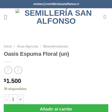
Saltar
ventas@semilleriasanalfonso.cl
al
contenido
Inicio
/
Area Agrícola
/
Bioestimulantes
Oasis Espuma Floral (un)
1.500
$
39 disponibles
Oasis Espuma Floral (un) cantidad
Añadir al carrito