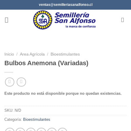
Saltar
ventas@semilleriasanalfonso.cl
al
contenido
Inicio
/
Area Agrícola
/
Bioestimulantes
Bulbos Anemona (Variadas)
Este producto no está disponible porque no quedan existencias.
SKU:
N/D
Categoría:
Bioestimulantes