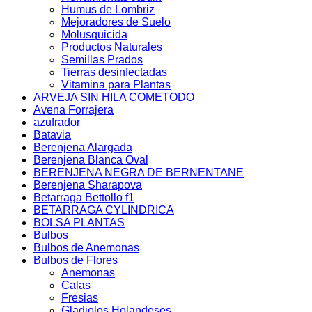
Humus de Lombriz
Mejoradores de Suelo
Molusquicida
Productos Naturales
Semillas Prados
Tierras desinfectadas
Vitamina para Plantas
ARVEJA SIN HILA COMETODO
Avena Forrajera
azufrador
Batavia
Berenjena Alargada
Berenjena Blanca Oval
BERENJENA NEGRA DE BERNENTANE
Berenjena Sharapova
Betarraga Bettollo f1
BETARRAGA CYLINDRICA
BOLSA PLANTAS
Bulbos
Bulbos de Anemonas
Bulbos de Flores
Anemonas
Calas
Fresias
Gladiolos Holandeses