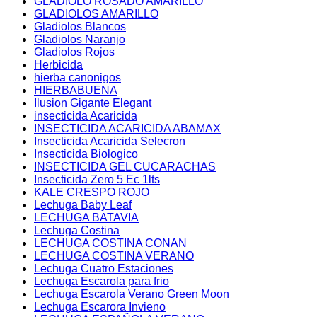
GLADIOLO ROSADO AMARILLO
GLADIOLOS AMARILLO
Gladiolos Blancos
Gladiolos Naranjo
Gladiolos Rojos
Herbicida
hierba canonigos
HIERBABUENA
Ilusion Gigante Elegant
insecticida Acaricida
INSECTICIDA ACARICIDA ABAMAX
Insecticida Acaricida Selecron
Insecticida Biologico
INSECTICIDA GEL CUCARACHAS
Insecticida Zero 5 Ec 1lts
KALE CRESPO ROJO
Lechuga Baby Leaf
LECHUGA BATAVIA
Lechuga Costina
LECHUGA COSTINA CONAN
LECHUGA COSTINA VERANO
Lechuga Cuatro Estaciones
Lechuga Escarola para frio
Lechuga Escarola Verano Green Moon
Lechuga Escarora Invieno