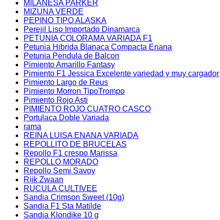
MILANESA PARKER
MIZUNA VERDE
PEPINO TIPO ALASKA
Perejil Liso Importado Dinamarca
PETUNIA COLORAMA VARIADA F1
Petunia Hibrida Blanaca Compacta Enana
Petunia Pendula de Balcon
Pimiento Amarillo Fantasy
Pimiento F1 Jessica Excelente variedad y muy cargador
Pimiento Largo de Reus
Pimiento Morron TipoTrompo
Pimiento Rojo Asti
PIMIENTO ROJO CUATRO CASCO
Portulaca Doble Variada
rama
REINA LUISA ENANA VARIADA
REPOLLITO DE BRUCELAS
Repollo F1 crespo Marissa
REPOLLO MORADO
Repollo Semi Savoy
Rijk Zwaan
RUCULA CULTIVEE
Sandia Crimson Sweet (10g)
Sandia F1 Sta Matilde
Sandia Klondike 10 g