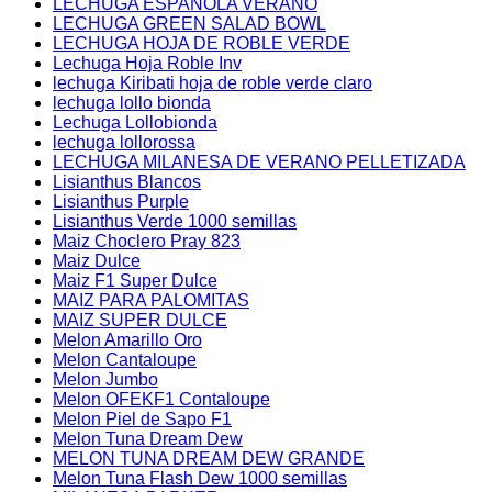
LECHUGA ESPAÑOLA VERANO
LECHUGA GREEN SALAD BOWL
LECHUGA HOJA DE ROBLE VERDE
Lechuga Hoja Roble Inv
lechuga Kiribati hoja de roble verde claro
lechuga lollo bionda
Lechuga Lollobionda
lechuga lollorossa
LECHUGA MILANESA DE VERANO PELLETIZADA
Lisianthus Blancos
Lisianthus Purple
Lisianthus Verde 1000 semillas
Maiz Choclero Pray 823
Maiz Dulce
Maiz F1 Super Dulce
MAIZ PARA PALOMITAS
MAIZ SUPER DULCE
Melon Amarillo Oro
Melon Cantaloupe
Melon Jumbo
Melon OFEKF1 Contaloupe
Melon Piel de Sapo F1
Melon Tuna Dream Dew
MELON TUNA DREAM DEW GRANDE
Melon Tuna Flash Dew 1000 semillas