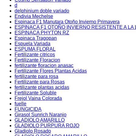
d
delphinium doble variado
Endivia Mechelse
Espinaca F1 Manutara Otoño Invierno Primavera
ESPINACA F1 OTOÑO INVIERNO RESISTENTE A LA 
ESPINACA PHYTON RZ
Espinaca Tragopan
Espuela Variada
ESPUMA FLORAL
Fertilizante citricos
Fertilizante Floracion
fertilizante floracion anasac
Fertilizante Flores Plantas Acidas
fertilizante para rosa
Fertilizante para Rosas
fertilizante plantas acidas
Fertilizante Soluble
Frejol Vaina Colorada
fuelle
FUNGICIDA
Girasol Sunrich Naranjo
GLADIOLO AMARILLO
GLADIOLO PURPURA ROJO
Gladiolo Rosado