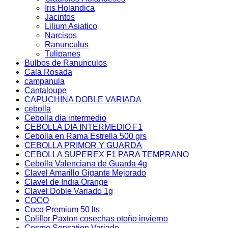
Iris Holandica
Jacintos
Lilium Asiatico
Narcisos
Ranunculus
Tulipanes
Bulbos de Ranunculos
Cala Rosada
campanula
Cantaloupe
CAPUCHINA DOBLE VARIADA
cebolla
Cebolla dia intermedio
CEBOLLA DIA INTERMEDIO F1
Cebolla en Rama Estrella 500 grs
CEBOLLA PRIMOR Y GUARDA
CEBOLLA SUPEREX F1 PARA TEMPRANO
Cebolla Valenciana de Guarda 4g
Clavel Amarillo Gigante Mejorado
Clavel de India Orange
Clavel Doble Variado 1g
COCO
Coco Premium 50 lts
Coliflor Paxton cosechas otoño invierno
Cosmo Sensation Variado