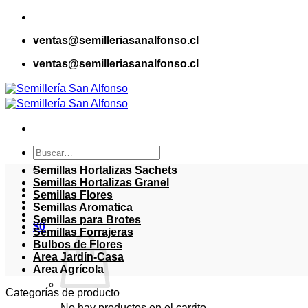
Saltar
al
ventas@semilleriasanalfonso.cl
contenido
ventas@semilleriasanalfonso.cl
Buscar
por:
Semillas Hortalizas Sachets
Semillas Hortalizas Granel
Semillas Flores
Semillas Aromatica
Semillas para Brotes
$
0
Semillas Forrajeras
Bulbos de Flores
Area Jardín-Casa
Area Agrícola
Categorías de producto
No hay productos en el carrito.