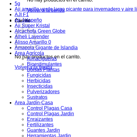
5g
Aji amarillo verde largo picante para invernadero y aire l
Volver a la tienda
AJI F1
Aji Jalapeño
Carrito
Aji Super Kristal
Alcachofa Green Globe
Alheli Lavender
Alisso Amarillo 0
Amapola Gigante de Islandia
Area Agrícola
No hay productos en el carrito.
Almacigueras
Bioestimulantes
Volver a la tienda
Bolsas Plantas
Fungicidas
Herbicidas
Insecticidas
Pulverizadores
Sustratos
Area Jardín-Casa
Control Plagas Casa
Control Plagas Jardin
Enraizantes
Fertilizantes
Guantes Jardin
Herramientas Jardin