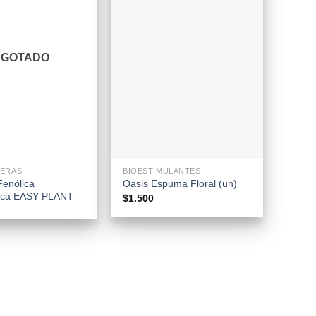
AGOTADO
+
UERAS
BIOESTIMULANTES
enólica
Oasis Espuma Floral (un)
ica EASY PLANT
$
1.500