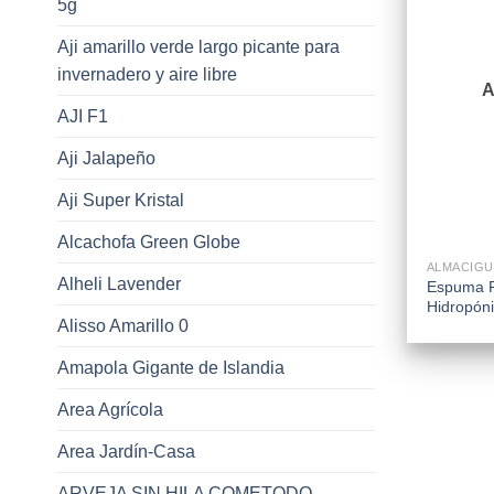
5g
Aji amarillo verde largo picante para
invernadero y aire libre
AJI F1
Aji Jalapeño
Aji Super Kristal
+
Alcachofa Green Globe
ALMACIG
Alheli Lavender
Espuma F
Hidropón
Alisso Amarillo 0
Amapola Gigante de Islandia
Area Agrícola
Area Jardín-Casa
ARVEJA SIN HILA COMETODO