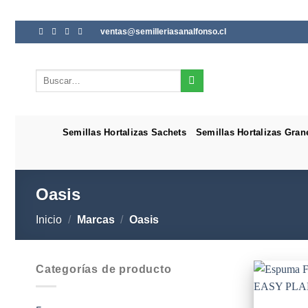
Saltar
ventas@semilleriasanalfonso.cl
al
contenido
Buscar
por:
Semillas Hortalizas Sachets
Semillas Hortalizas Gran
Oasis
Inicio
/
Marcas
/
Oasis
Categorías de producto