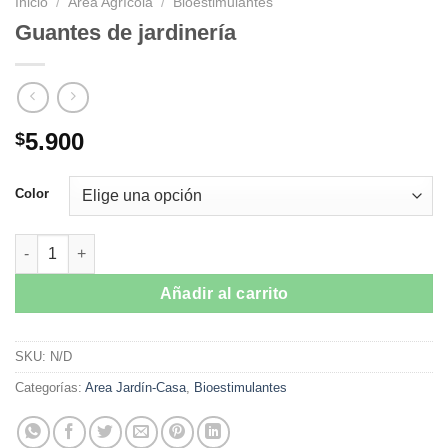
Inicio
/
Area Agrícola
/
Bioestimulantes
Guantes de jardinería
5.900
$
Color
Guantes de jardinería cantidad
Añadir al carrito
SKU:
N/D
Categorías:
Area Jardín-Casa
,
Bioestimulantes