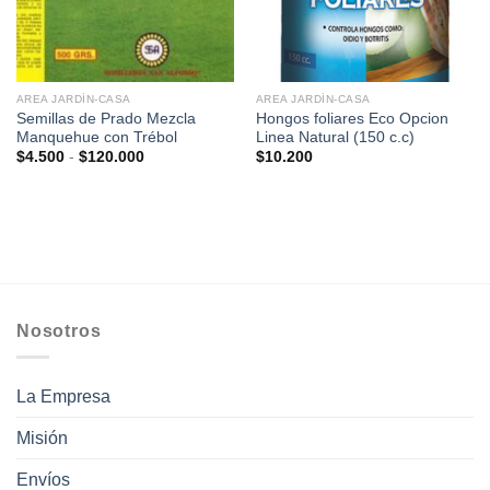
AREA JARDÍN-CASA
AREA JARDÍN-CASA
Semillas de Prado Mezcla
Hongos foliares Eco Opcion
Manquehue con Trébol
Linea Natural (150 c.c)
Rango
$
4.500
-
$
120.000
$
10.200
de
precios:
desde
$4.500
hasta
$120.000
Nosotros
La Empresa
Misión
Envíos