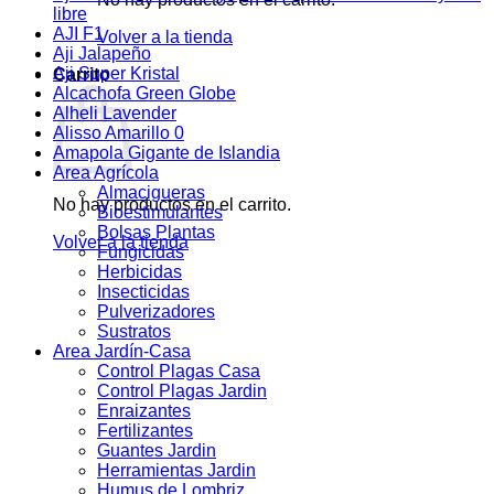
libre
AJI F1
Volver a la tienda
Aji Jalapeño
Aji Super Kristal
Carrito
Alcachofa Green Globe
Alheli Lavender
Alisso Amarillo 0
Amapola Gigante de Islandia
Area Agrícola
Almacigueras
No hay productos en el carrito.
Bioestimulantes
Bolsas Plantas
Volver a la tienda
Fungicidas
Herbicidas
Insecticidas
Pulverizadores
Sustratos
Area Jardín-Casa
Control Plagas Casa
Control Plagas Jardin
Enraizantes
Fertilizantes
Guantes Jardin
Herramientas Jardin
Humus de Lombriz