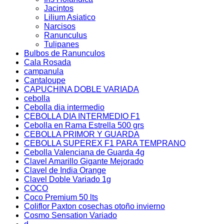
Jacintos
Lilium Asiatico
Narcisos
Ranunculus
Tulipanes
Bulbos de Ranunculos
Cala Rosada
campanula
Cantaloupe
CAPUCHINA DOBLE VARIADA
cebolla
Cebolla dia intermedio
CEBOLLA DIA INTERMEDIO F1
Cebolla en Rama Estrella 500 grs
CEBOLLA PRIMOR Y GUARDA
CEBOLLA SUPEREX F1 PARA TEMPRANO
Cebolla Valenciana de Guarda 4g
Clavel Amarillo Gigante Mejorado
Clavel de India Orange
Clavel Doble Variado 1g
COCO
Coco Premium 50 lts
Coliflor Paxton cosechas otoño invierno
Cosmo Sensation Variado