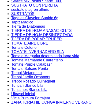
Statice Mix Pastel Shade 1000
SUSTRATO CON PERLITA
sustrato plagron allmix
SUSTRATOS
Tagetes Clavelon Surtido 6g
Tapiz Magico
Tierra de Diatomeas
TIERRA DE HOJA ANASAC 40 LTS
TIERRA DE HOJA DESINFECTADA
TIJERA DE PODAR TRUPER
TOMATE AIRE LIBRE
Tomate Colono
TOMATE INVERNADERO SLA
Tomate Margarita determinado larga vida
Tomate Marmande Cuarenteno
Tomate Purple Calabash
Tomate Salsero Perita
Trebol Alejandrino
Trebol Jardin Oconnors
Trebol Rosado Quiñequeli
Tulipan Blanco Lila
Tulipanes Blanco Lila
Ultrasol Inicial
Vicia Purpura Forrajera
ZANAHORIA HIB CONGA INVIERNO VERANO