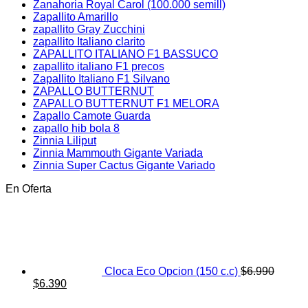
Zanahoria Royal Carol (100.000 semill)
Zapallito Amarillo
zapallito Gray Zucchini
zapallito Italiano clarito
ZAPALLITO ITALIANO F1 BASSUCO
zapallito italiano F1 precos
Zapallito Italiano F1 Silvano
ZAPALLO BUTTERNUT
ZAPALLO BUTTERNUT F1 MELORA
Zapallo Camote Guarda
zapallo hib bola 8
Zinnia Liliput
Zinnia Mammouth Gigante Variada
Zinnia Super Cactus Gigante Variado
En Oferta
Cloca Eco Opcion (150 c.c)
$
6.990
El
El
$
6.390
precio
precio
original
actual