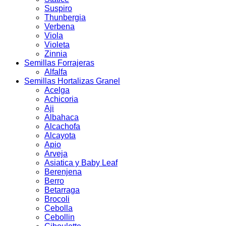
Suspiro
Thunbergia
Verbena
Viola
Violeta
Zinnia
Semillas Forrajeras
Alfalfa
Semillas Hortalizas Granel
Acelga
Achicoria
Aji
Albahaca
Alcachofa
Alcayota
Apio
Arveja
Asiatica y Baby Leaf
Berenjena
Berro
Betarraga
Brocoli
Cebolla
Cebollin