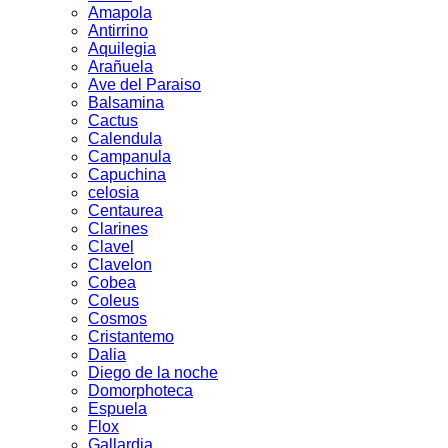
Amapola
Antirrino
Aquilegia
Arañuela
Ave del Paraiso
Balsamina
Cactus
Calendula
Campanula
Capuchina
celosia
Centaurea
Clarines
Clavel
Clavelon
Cobea
Coleus
Cosmos
Cristantemo
Dalia
Diego de la noche
Domorphoteca
Espuela
Flox
Gallardia