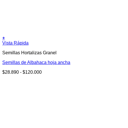
+
Este
Vista Rápida
producto
Semillas Hortalizas Granel
tiene
múltiples
Semillas de Albahaca hoja ancha
variantes.
Las
Rango
$
28.890
-
$
120.000
opciones
de
se
precios:
pueden
desde
elegir
$28.890
en
hasta
la
$120.000
página
de
producto