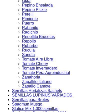
Okra
Pepino Ensalada
Pepino Pickle
Perejil
Pimiento
Puerro
Rabanito
Radichio
Repollito Bruselas
Repollo
Rubarbo
Rucula
Sandia
Tomate Aire Libre
Tomate Cherry
Tomate Invernadero
Tomate Pera Agroindustrial
Zanahoria
Zapallito Italiano
Zapallo Camote
Semillas Hortalizas Sachets
SEMILLAS LUPINUS VARIADOS
Semillas para Brotes
Spagmun Musgo
Statice Mix 1.000 semillas