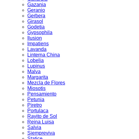
Gazania
Geranio
Gerbera
Girasol
Godetia
Gypsophila
Ilusion
Impatiens
Lavanda
Linterna China
Lobelia
Lupinus
Malva
Margarita
Mezcla de Flores
Miosotis
Pensamiento
Petunia
Piretro
Portulaca
Rayito de Sol
Reina Luisa
Salvia
Siempreviva
Statice