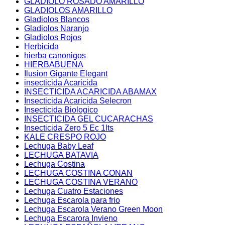
GLADIOLO ROSADO AMARILLO
GLADIOLOS AMARILLO
Gladiolos Blancos
Gladiolos Naranjo
Gladiolos Rojos
Herbicida
hierba canonigos
HIERBABUENA
Ilusion Gigante Elegant
insecticida Acaricida
INSECTICIDA ACARICIDA ABAMAX
Insecticida Acaricida Selecron
Insecticida Biologico
INSECTICIDA GEL CUCARACHAS
Insecticida Zero 5 Ec 1lts
KALE CRESPO ROJO
Lechuga Baby Leaf
LECHUGA BATAVIA
Lechuga Costina
LECHUGA COSTINA CONAN
LECHUGA COSTINA VERANO
Lechuga Cuatro Estaciones
Lechuga Escarola para frio
Lechuga Escarola Verano Green Moon
Lechuga Escarora Invieno