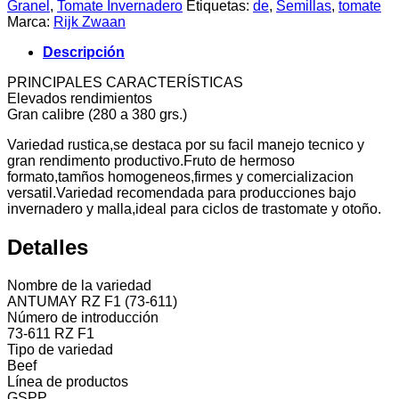
Granel
,
Tomate Invernadero
Etiquetas:
de
,
Semillas
,
tomate
RZ
Marca:
Rijk Zwaan
(1.000
semillas)
Descripción
cantidad
PRINCIPALES CARACTERÍSTICAS
Elevados rendimientos
Gran calibre (280 a 380 grs.)
Variedad rustica,se destaca por su facil manejo tecnico y
gran rendimento productivo.Fruto de hermoso
formato,tamños homogeneos,firmes y comercializacion
versatil.Variedad recomendada para producciones bajo
invernadero y malla,ideal para ciclos de trastomate y otoño.
Detalles
Nombre de la variedad
ANTUMAY RZ F1 (73-611)
Número de introducción
73-611 RZ F1
Tipo de variedad
Beef
Línea de productos
GSPP