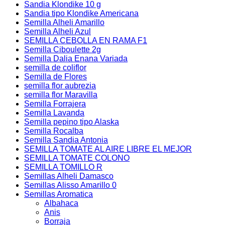
Sandia Klondike 10 g
Sandia tipo Klondike Americana
Semilla Alheli Amarillo
Semilla Alheli Azul
SEMILLA CEBOLLA EN RAMA F1
Semilla Ciboulette 2g
Semilla Dalia Enana Variada
semilla de coliflor
Semilla de Flores
semilla flor aubrezia
semilla flor Maravilla
Semilla Forrajera
Semilla Lavanda
Semilla pepino tipo Alaska
Semilla Rocalba
Semilla Sandia Antonia
SEMILLA TOMATE AL AIRE LIBRE EL MEJOR
SEMILLA TOMATE COLONO
SEMILLA TOMILLO R
Semillas Alheli Damasco
Semillas Alisso Amarillo 0
Semillas Aromatica
Albahaca
Anis
Borraja