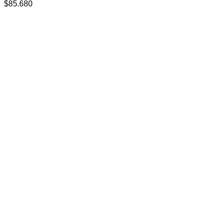
$
85.680