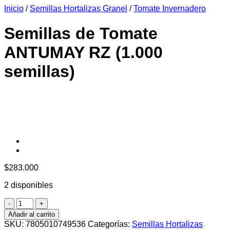
Inicio
/
Semillas Hortalizas Granel
/
Tomate Invernadero
era:
es:
$6.990.
$6.390.
Semillas de Tomate
ANTUMAY RZ (1.000
semillas)
$
283.000
2 disponibles
Semillas
de
Añadir al carrito
Tomate
SKU:
7805010749536
Categorías:
Semillas Hortalizas
ANTUMAY