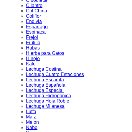
Ciboulette
Cilantro
Col China
Coliflor
Endivia
Esparrago
Espinaca
Frejol
Frutilla
Habas
Hierba para Gatos
Hinojo
Kale
Lechuga Costina
Lechuga Cuatro Estaciones
Lechuga Escarola
Lechuga Española
Lechuga Especial
Lechuga Hidroponica
Lechuga Hoja Roble
Lechuga Milanesa
Luffa
Maiz
Melon
Nabo