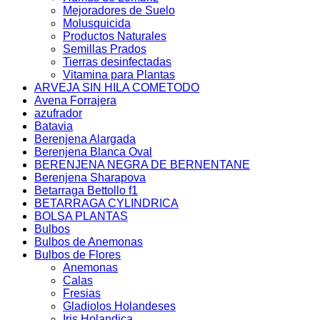
Mejoradores de Suelo
Molusquicida
Productos Naturales
Semillas Prados
Tierras desinfectadas
Vitamina para Plantas
ARVEJA SIN HILA COMETODO
Avena Forrajera
azufrador
Batavia
Berenjena Alargada
Berenjena Blanca Oval
BERENJENA NEGRA DE BERNENTANE
Berenjena Sharapova
Betarraga Bettollo f1
BETARRAGA CYLINDRICA
BOLSA PLANTAS
Bulbos
Bulbos de Anemonas
Bulbos de Flores
Anemonas
Calas
Fresias
Gladiolos Holandeses
Iris Holandica