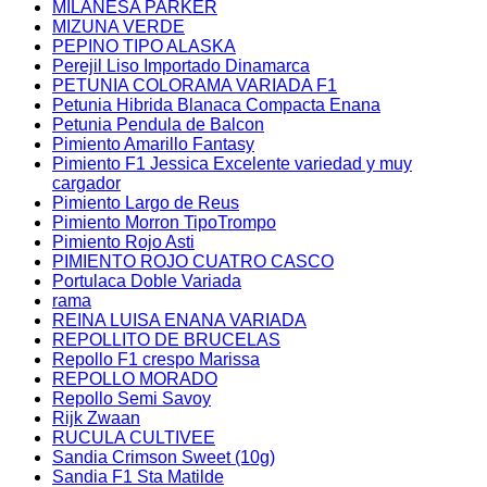
MILANESA PARKER
MIZUNA VERDE
PEPINO TIPO ALASKA
Perejil Liso Importado Dinamarca
PETUNIA COLORAMA VARIADA F1
Petunia Hibrida Blanaca Compacta Enana
Petunia Pendula de Balcon
Pimiento Amarillo Fantasy
Pimiento F1 Jessica Excelente variedad y muy
cargador
Pimiento Largo de Reus
Pimiento Morron TipoTrompo
Pimiento Rojo Asti
PIMIENTO ROJO CUATRO CASCO
Portulaca Doble Variada
rama
REINA LUISA ENANA VARIADA
REPOLLITO DE BRUCELAS
Repollo F1 crespo Marissa
REPOLLO MORADO
Repollo Semi Savoy
Rijk Zwaan
RUCULA CULTIVEE
Sandia Crimson Sweet (10g)
Sandia F1 Sta Matilde