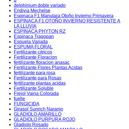
d
delphinium doble variado
Endivia Mechelse
Espinaca F1 Manutara Otoño Invierno Primavera
ESPINACA F1 OTOÑO INVIERNO RESISTENTE A
LA LLUVIA
ESPINACA PHYTON RZ
Espinaca Tragopan
Espuela Variada
ESPUMA FLORAL
Fertilizante citricos
Fertilizante Floracion
fertilizante floracion anasac
Fertilizante Flores Plantas Acidas
fertilizante para rosa
Fertilizante para Rosas
fertilizante plantas acidas
Fertilizante Soluble
Frejol Vaina Colorada
fuelle
FUNGICIDA
Girasol Sunrich Naranjo
GLADIOLO AMARILLO
GLADIOLO PURPURA ROJO
Gladiolo Rosado