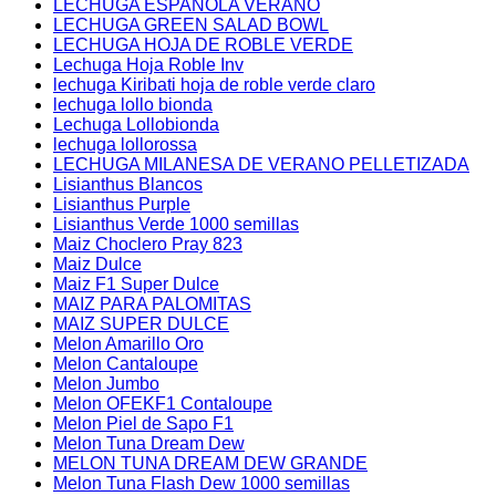
LECHUGA ESPAÑOLA VERANO
LECHUGA GREEN SALAD BOWL
LECHUGA HOJA DE ROBLE VERDE
Lechuga Hoja Roble Inv
lechuga Kiribati hoja de roble verde claro
lechuga lollo bionda
Lechuga Lollobionda
lechuga lollorossa
LECHUGA MILANESA DE VERANO PELLETIZADA
Lisianthus Blancos
Lisianthus Purple
Lisianthus Verde 1000 semillas
Maiz Choclero Pray 823
Maiz Dulce
Maiz F1 Super Dulce
MAIZ PARA PALOMITAS
MAIZ SUPER DULCE
Melon Amarillo Oro
Melon Cantaloupe
Melon Jumbo
Melon OFEKF1 Contaloupe
Melon Piel de Sapo F1
Melon Tuna Dream Dew
MELON TUNA DREAM DEW GRANDE
Melon Tuna Flash Dew 1000 semillas