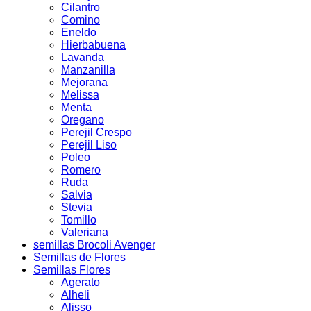
Cilantro
Comino
Eneldo
Hierbabuena
Lavanda
Manzanilla
Mejorana
Melissa
Menta
Oregano
Perejil Crespo
Perejil Liso
Poleo
Romero
Ruda
Salvia
Stevia
Tomillo
Valeriana
semillas Brocoli Avenger
Semillas de Flores
Semillas Flores
Agerato
Alheli
Alisso