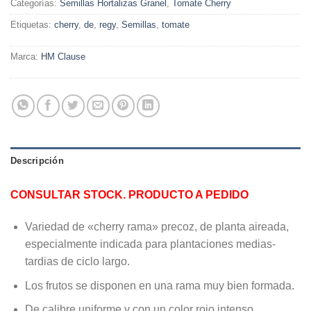
Categorías:
Semillas Hortalizas Granel
,
Tomate Cherry
Etiquetas:
cherry
,
de
,
regy
,
Semillas
,
tomate
Marca:
HM Clause
Descripción
CONSULTAR STOCK. PRODUCTO A PEDIDO
Variedad de «cherry rama» precoz, de planta aireada,
especialmente indicada para plantaciones medias-
tardias de ciclo largo.
Los frutos se disponen en una rama muy bien formada.
De calibre uniforme y con un color rojo intenso,