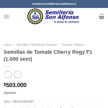
Saltar
ventas@semilleriasanalfonso.cl
al
contenido
Inicio
/
Semillas Hortalizas Granel
/
Tomate Cherry
Semillas de Tomate Cherry Regy F1
(1.000 sem)
503.000
$
Agotado
SKU:
7805101001897