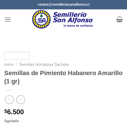
Saltar
ventas@semilleriasanalfonso.cl
al
contenido
Inicio
/
Semillas Hortalizas Sachets
Semillas de Pimiento Habanero Amarillo
(1 gr)
6.500
$
Agotado