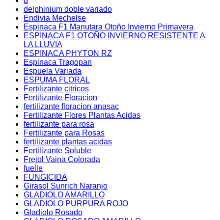
d
delphinium doble variado
Endivia Mechelse
Espinaca F1 Manutara Otoño Invierno Primavera
ESPINACA F1 OTOÑO INVIERNO RESISTENTE A
LA LLUVIA
ESPINACA PHYTON RZ
Espinaca Tragopan
Espuela Variada
ESPUMA FLORAL
Fertilizante citricos
Fertilizante Floracion
fertilizante floracion anasac
Fertilizante Flores Plantas Acidas
fertilizante para rosa
Fertilizante para Rosas
fertilizante plantas acidas
Fertilizante Soluble
Frejol Vaina Colorada
fuelle
FUNGICIDA
Girasol Sunrich Naranjo
GLADIOLO AMARILLO
GLADIOLO PURPURA ROJO
Gladiolo Rosado