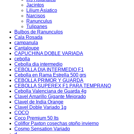
Jacintos
Lilium Asiatico
Narcisos
Ranunculus
Tulipanes
Bulbos de Ranunculos
Cala Rosada
campanula
Cantaloupe
CAPUCHINA DOBLE VARIADA
cebolla
Cebolla dia intermedio
CEBOLLA DIA INTERMEDIO F1
Cebolla en Rama Estrella 500 grs
CEBOLLA PRIMOR Y GUARDA
CEBOLLA SUPEREX F1 PARA TEMPRANO
Cebolla Valenciana de Guarda 4g
Clavel Amarillo Gigante Mejorado
Clavel de India Orange
Clavel Doble Variado 1g
COCO
Coco Premium 50 lts
Coliflor Paxton cosechas otoño invierno
Cosmo Sensation Variado