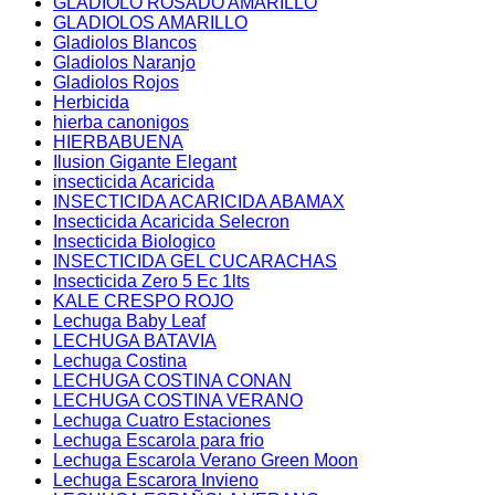
GLADIOLO ROSADO AMARILLO
GLADIOLOS AMARILLO
Gladiolos Blancos
Gladiolos Naranjo
Gladiolos Rojos
Herbicida
hierba canonigos
HIERBABUENA
Ilusion Gigante Elegant
insecticida Acaricida
INSECTICIDA ACARICIDA ABAMAX
Insecticida Acaricida Selecron
Insecticida Biologico
INSECTICIDA GEL CUCARACHAS
Insecticida Zero 5 Ec 1lts
KALE CRESPO ROJO
Lechuga Baby Leaf
LECHUGA BATAVIA
Lechuga Costina
LECHUGA COSTINA CONAN
LECHUGA COSTINA VERANO
Lechuga Cuatro Estaciones
Lechuga Escarola para frio
Lechuga Escarola Verano Green Moon
Lechuga Escarora Invieno