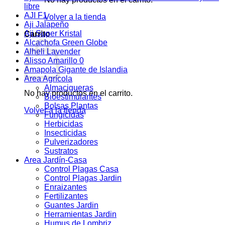
libre
AJI F1
Volver a la tienda
Aji Jalapeño
Aji Super Kristal
Carrito
Alcachofa Green Globe
Alheli Lavender
Alisso Amarillo 0
Amapola Gigante de Islandia
Area Agrícola
Almacigueras
No hay productos en el carrito.
Bioestimulantes
Bolsas Plantas
Volver a la tienda
Fungicidas
Herbicidas
Insecticidas
Pulverizadores
Sustratos
Area Jardín-Casa
Control Plagas Casa
Control Plagas Jardin
Enraizantes
Fertilizantes
Guantes Jardin
Herramientas Jardin
Humus de Lombriz