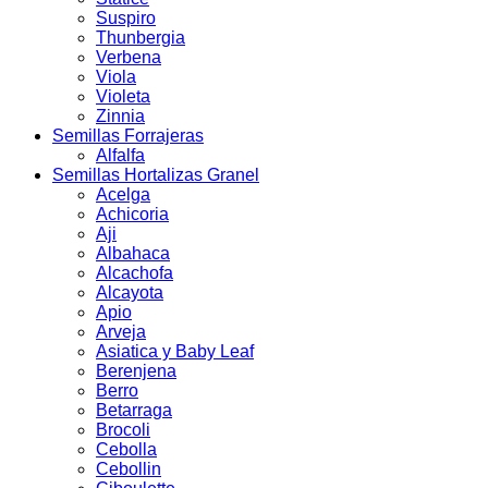
Suspiro
Thunbergia
Verbena
Viola
Violeta
Zinnia
Semillas Forrajeras
Alfalfa
Semillas Hortalizas Granel
Acelga
Achicoria
Aji
Albahaca
Alcachofa
Alcayota
Apio
Arveja
Asiatica y Baby Leaf
Berenjena
Berro
Betarraga
Brocoli
Cebolla
Cebollin