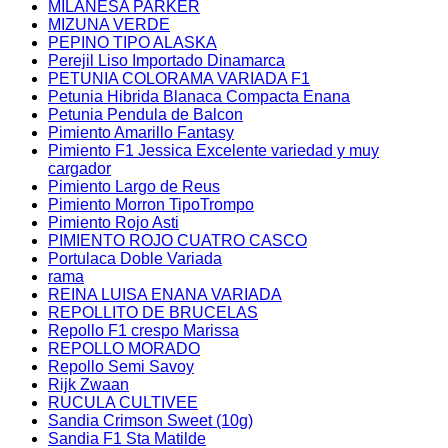
MILANESA PARKER
MIZUNA VERDE
PEPINO TIPO ALASKA
Perejil Liso Importado Dinamarca
PETUNIA COLORAMA VARIADA F1
Petunia Hibrida Blanaca Compacta Enana
Petunia Pendula de Balcon
Pimiento Amarillo Fantasy
Pimiento F1 Jessica Excelente variedad y muy
cargador
Pimiento Largo de Reus
Pimiento Morron TipoTrompo
Pimiento Rojo Asti
PIMIENTO ROJO CUATRO CASCO
Portulaca Doble Variada
rama
REINA LUISA ENANA VARIADA
REPOLLITO DE BRUCELAS
Repollo F1 crespo Marissa
REPOLLO MORADO
Repollo Semi Savoy
Rijk Zwaan
RUCULA CULTIVEE
Sandia Crimson Sweet (10g)
Sandia F1 Sta Matilde