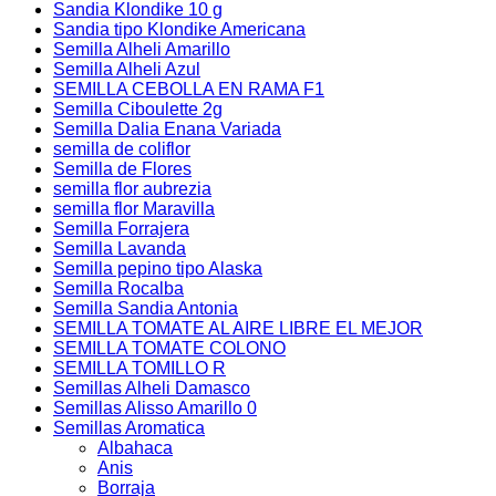
Sandia Klondike 10 g
Sandia tipo Klondike Americana
Semilla Alheli Amarillo
Semilla Alheli Azul
SEMILLA CEBOLLA EN RAMA F1
Semilla Ciboulette 2g
Semilla Dalia Enana Variada
semilla de coliflor
Semilla de Flores
semilla flor aubrezia
semilla flor Maravilla
Semilla Forrajera
Semilla Lavanda
Semilla pepino tipo Alaska
Semilla Rocalba
Semilla Sandia Antonia
SEMILLA TOMATE AL AIRE LIBRE EL MEJOR
SEMILLA TOMATE COLONO
SEMILLA TOMILLO R
Semillas Alheli Damasco
Semillas Alisso Amarillo 0
Semillas Aromatica
Albahaca
Anis
Borraja