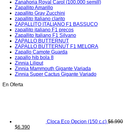
Zanahoria Royal Carol (100.000 semill)
Zapallito Amarillo
zapallito Gray Zucchini
zapallito Italiano clarito
ZAPALLITO ITALIANO F1 BASSUCO
zapallito italiano F1 precos
Zapallito Italiano F1 Silvano
ZAPALLO BUTTERNUT
ZAPALLO BUTTERNUT F1 MELORA
Zapallo Camote Guarda
zapallo hib bola 8
Zinnia Liliput
Zinnia Mammouth Gigante Variada
Zinnia Super Cactus Gigante Variado
En Oferta
Cloca Eco Opcion (150 c.c)
$
6.990
El
El
$
6.390
precio
precio
original
actual