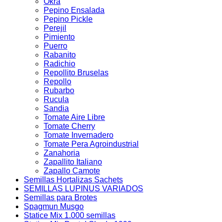
Okra
Pepino Ensalada
Pepino Pickle
Perejil
Pimiento
Puerro
Rabanito
Radichio
Repollito Bruselas
Repollo
Rubarbo
Rucula
Sandia
Tomate Aire Libre
Tomate Cherry
Tomate Invernadero
Tomate Pera Agroindustrial
Zanahoria
Zapallito Italiano
Zapallo Camote
Semillas Hortalizas Sachets
SEMILLAS LUPINUS VARIADOS
Semillas para Brotes
Spagmun Musgo
Statice Mix 1.000 semillas