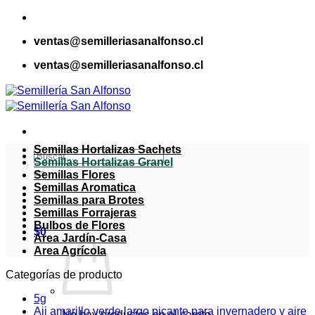
Saltar
al
ventas@semilleriasanalfonso.cl
contenido
ventas@semilleriasanalfonso.cl
Semillas Hortalizas Sachets
Buscar
Semillas Hortalizas Granel
por:
Semillas Flores
Semillas Aromatica
Semillas para Brotes
Semillas Forrajeras
Bulbos de Flores
$
0
Area Jardín-Casa
Area Agrícola
Categorías de producto
5g
Aji amarillo verde largo picante para invernadero y aire
No hay productos en el carrito.