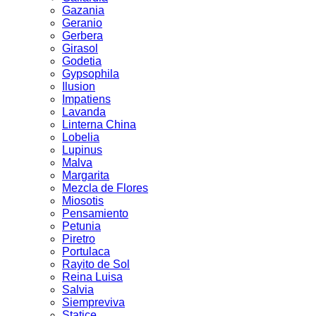
Gazania
Geranio
Gerbera
Girasol
Godetia
Gypsophila
Ilusion
Impatiens
Lavanda
Linterna China
Lobelia
Lupinus
Malva
Margarita
Mezcla de Flores
Miosotis
Pensamiento
Petunia
Piretro
Portulaca
Rayito de Sol
Reina Luisa
Salvia
Siempreviva
Statice