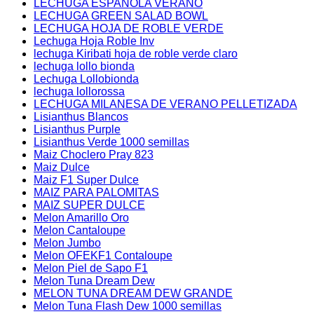
LECHUGA ESPAÑOLA VERANO
LECHUGA GREEN SALAD BOWL
LECHUGA HOJA DE ROBLE VERDE
Lechuga Hoja Roble Inv
lechuga Kiribati hoja de roble verde claro
lechuga lollo bionda
Lechuga Lollobionda
lechuga lollorossa
LECHUGA MILANESA DE VERANO PELLETIZADA
Lisianthus Blancos
Lisianthus Purple
Lisianthus Verde 1000 semillas
Maiz Choclero Pray 823
Maiz Dulce
Maiz F1 Super Dulce
MAIZ PARA PALOMITAS
MAIZ SUPER DULCE
Melon Amarillo Oro
Melon Cantaloupe
Melon Jumbo
Melon OFEKF1 Contaloupe
Melon Piel de Sapo F1
Melon Tuna Dream Dew
MELON TUNA DREAM DEW GRANDE
Melon Tuna Flash Dew 1000 semillas