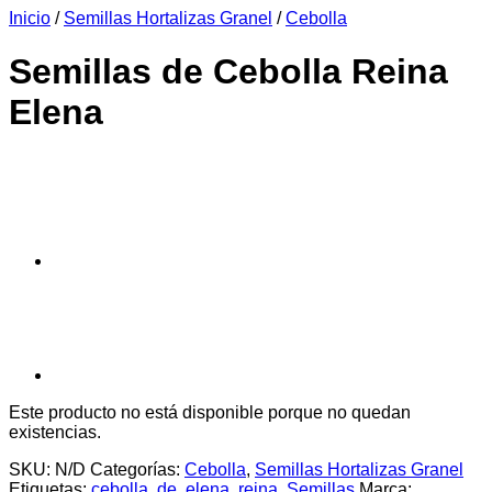
Inicio
/
Semillas Hortalizas Granel
/
Cebolla
era:
es:
$6.990.
$6.390.
Semillas de Cebolla Reina
Elena
Este producto no está disponible porque no quedan
existencias.
SKU:
N/D
Categorías:
Cebolla
,
Semillas Hortalizas Granel
Etiquetas:
cebolla
,
de
,
elena
,
reina
,
Semillas
Marca: