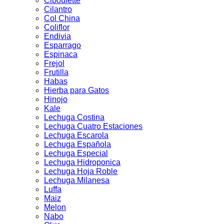
Ciboulette
Cilantro
Col China
Coliflor
Endivia
Esparrago
Espinaca
Frejol
Frutilla
Habas
Hierba para Gatos
Hinojo
Kale
Lechuga Costina
Lechuga Cuatro Estaciones
Lechuga Escarola
Lechuga Española
Lechuga Especial
Lechuga Hidroponica
Lechuga Hoja Roble
Lechuga Milanesa
Luffa
Maiz
Melon
Nabo