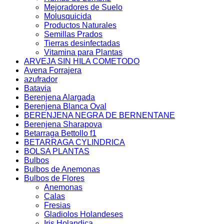
Mejoradores de Suelo
Molusquicida
Productos Naturales
Semillas Prados
Tierras desinfectadas
Vitamina para Plantas
ARVEJA SIN HILA COMETODO
Avena Forrajera
azufrador
Batavia
Berenjena Alargada
Berenjena Blanca Oval
BERENJENA NEGRA DE BERNENTANE
Berenjena Sharapova
Betarraga Bettollo f1
BETARRAGA CYLINDRICA
BOLSA PLANTAS
Bulbos
Bulbos de Anemonas
Bulbos de Flores
Anemonas
Calas
Fresias
Gladiolos Holandeses
Iris Holandica