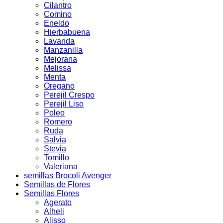
Cilantro
Comino
Eneldo
Hierbabuena
Lavanda
Manzanilla
Mejorana
Melissa
Menta
Oregano
Perejil Crespo
Perejil Liso
Poleo
Romero
Ruda
Salvia
Stevia
Tomillo
Valeriana
semillas Brocoli Avenger
Semillas de Flores
Semillas Flores
Agerato
Alheli
Alisso