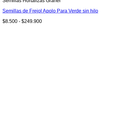
Semillas Hortalizas Granel
tiene
múltiples
Semillas de Frejol Apolo Para Verde sin hilo
variantes.
Las
Rango
$
8.500
-
$
249.900
opciones
de
se
precios:
pueden
desde
elegir
$8.500
en
hasta
la
$249.900
página
de
producto