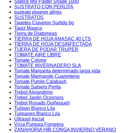
Statice Mix Pastel Shade 1000
SUSTRATO CON PERLITA
sustrato plagron allmix
SUSTRATOS
Tagetes Clavelon Surtido 6g
Tapiz Magico
Tierra de Diatomeas
TIERRA DE HOJA ANASAC 40 LTS
TIERRA DE HOJA DESINFECTADA
TIJERA DE PODAR TRUPER
TOMATE AIRE LIBRE
Tomate Colono
TOMATE INVERNADERO SLA
Tomate Margarita determinado larga vida
Tomate Marmande Cuarenteno
Tomate Purple Calabash
Tomate Salsero Perita
Trebol Alejandrino
Trebol Jardin Oconnors
Trebol Rosado Quiñequeli
Tulipan Blanco Lila
Tulipanes Blanco Lila
Ultrasol Inicial
Vicia Purpura Forrajera
ZANAHORIA HIB CONGA INVIERNO VERANO