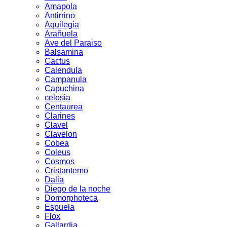
Amapola
Antirrino
Aquilegia
Arañuela
Ave del Paraiso
Balsamina
Cactus
Calendula
Campanula
Capuchina
celosia
Centaurea
Clarines
Clavel
Clavelon
Cobea
Coleus
Cosmos
Cristantemo
Dalia
Diego de la noche
Domorphoteca
Espuela
Flox
Gallardia