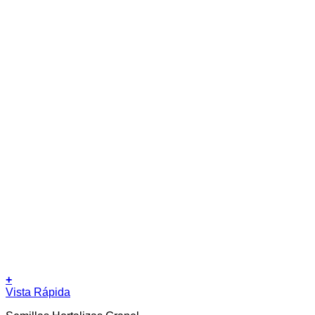
+
Este
Vista Rápida
producto