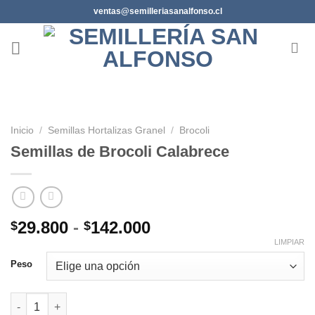
Saltar
ventas@semilleriasanalfonso.cl
al
contenido
Inicio
/
Semillas Hortalizas Granel
/
Brocoli
Semillas de Brocoli Calabrece
Rango
29.800
-
142.000
$
$
de
LIMPIAR
precios:
Peso
desde
$29.800
Semillas de Brocoli Calabrece cantidad
hasta