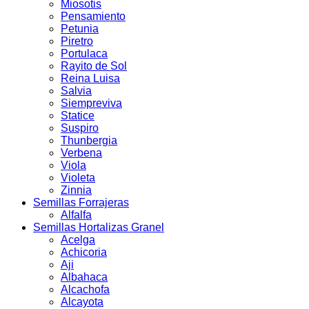
Miosotis
Pensamiento
Petunia
Piretro
Portulaca
Rayito de Sol
Reina Luisa
Salvia
Siempreviva
Statice
Suspiro
Thunbergia
Verbena
Viola
Violeta
Zinnia
Semillas Forrajeras
Alfalfa
Semillas Hortalizas Granel
Acelga
Achicoria
Aji
Albahaca
Alcachofa
Alcayota