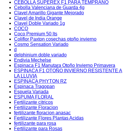
CEBOLLA SUPEREX F1 PARA TEMPRANO
Cebolla Valenciana de Guarda 4g
Clavel Amarillo Gigante Mejorado
Clavel de India Orange
Clavel Doble Variado 1g
COCO
Coco Premium 50 lts
Coliflor Paxton cosechas otoño invierno
Cosmo Sensation Variado
d
delphinium doble variado
Endivia Mechelse
Espinaca F1 Manutara Otoño Invierno Primavera
ESPINACA F1 OTOÑO INVIERNO RESISTENTE A
LA LLUVIA
ESPINACA PHYTON RZ
Espinaca Tragopan
Espuela Variada
ESPUMA FLORAL
Fertilizante citricos
Fertilizante Floracion
fertilizante floracion anasac
Fertilizante Flores Plantas Acidas
fertilizante para rosa
Fertilizante para Rosas