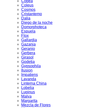
Cobea
Coleus
Cosmos
Cristantemo
Dalia
Diego de la noche
Domorphoteca
Espuela
Flox
Gallardia
Gazania
Geranio
Gerbera
Girasol
Godetia
Gypsophila
Ilusion
Impatiens
Lavanda
Linterna China
Lobelia
Lupinus
Malva
Margarita
Mezcla de Flores