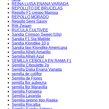
REINA LUISA ENANA VARIADA
REPOLLITO DE BRUCELAS
Repollo F1 crespo Marissa
REPOLLO MORADO
Repollo Semi Savoy
Rijk Zwaan
RUCULA CULTIVEE
Sandia Crimson Sweet (10g)
Sandia F1 Sta Matilde
Sandia Klondike 10 g
Sandia tipo Klondike Americana
Semilla Alheli Amarillo
Semilla Alheli Azul
SEMILLA CEBOLLA EN RAMA F1
Semilla Ciboulette 2g
Semilla Dalia Enana Variada
semilla de coliflor
Semilla de Flores
semilla flor aubrezia
semilla flor Maravilla
Semilla Forrajera
Semilla Lavanda
Semilla pepino tipo Alaska
Semilla Rocalba
Semilla Sandia Antonia