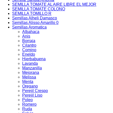
SEMILLA TOMATE AL AIRE LIBRE EL MEJOR
SEMILLA TOMATE COLONO
SEMILLA TOMILLO R
Semillas Alheli Damasco
Semillas Alisso Amarillo 0
Semillas Aromatica
Albahaca
Anis
Borraja
Cilantro
Comino
Eneldo
Hierbabuena
Lavanda
Manzanilla
Mejorana
Melissa
Menta
Oregano
Perejil Crespo
Perejil Liso
Poleo
Romero
Ruda