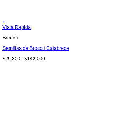
+
Este
Vista Rápida
producto
Brocoli
tiene
múltiples
Semillas de Brocoli Calabrece
variantes.
Las
Rango
$
29.800
-
$
142.000
opciones
de
se
precios:
pueden
desde
elegir
$29.800
en
hasta
la
$142.000
página
de
producto