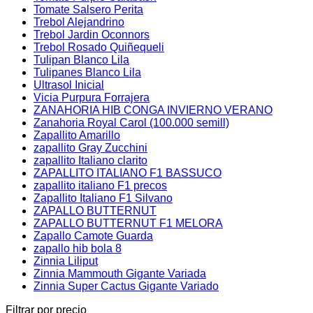
Tomate Salsero Perita
Trebol Alejandrino
Trebol Jardin Oconnors
Trebol Rosado Quiñequeli
Tulipan Blanco Lila
Tulipanes Blanco Lila
Ultrasol Inicial
Vicia Purpura Forrajera
ZANAHORIA HIB CONGA INVIERNO VERANO
Zanahoria Royal Carol (100.000 semill)
Zapallito Amarillo
zapallito Gray Zucchini
zapallito Italiano clarito
ZAPALLITO ITALIANO F1 BASSUCO
zapallito italiano F1 precos
Zapallito Italiano F1 Silvano
ZAPALLO BUTTERNUT
ZAPALLO BUTTERNUT F1 MELORA
Zapallo Camote Guarda
zapallo hib bola 8
Zinnia Liliput
Zinnia Mammouth Gigante Variada
Zinnia Super Cactus Gigante Variado
Filtrar por precio