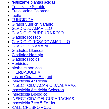
fertilizante plantas acidas
Fertilizante Soluble
Frejol Vaina Colorada
fuelle
FUNGICIDA
Girasol Sunrich Naranjo
GLADIOLO AMARILLO
GLADIOLO PURPURA ROJO
Gladiolo Rosado
GLADIOLO ROSADO AMARILLO
GLADIOLOS AMARILLO
Gladiolos Blancos
Gladiolos Naranjo
Gladiolos Rojos
Herbicida
hierba canonigos
HIERBABUENA
Ilusion Gigante Elegant
insecticida Acaricida
INSECTICIDA ACARICIDA ABAMAX
Insecticida Acaricida Selecron
Insecticida Biologico
INSECTICIDA GEL CUCARACHAS
Insecticida Zero 5 Ec 1lts
KALE CRESPO ROJO