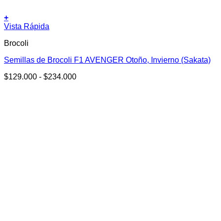
+
Este
Vista Rápida
producto
Brocoli
tiene
múltiples
Semillas de Brocoli F1 AVENGER Otoño, Invierno (Sakata)
variantes.
Las
Rango
$
129.000
-
$
234.000
opciones
de
se
precios:
pueden
desde
elegir
$129.000
en
hasta
la
$234.000
página
de
producto