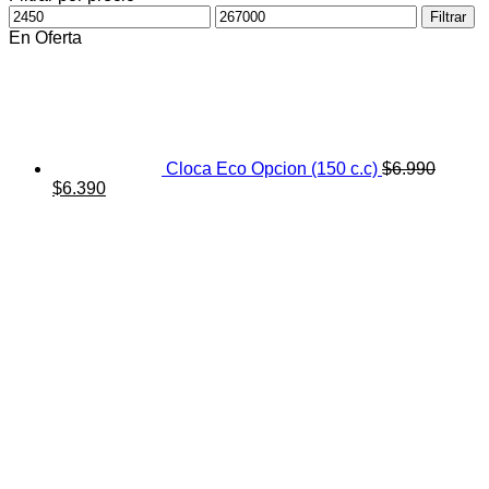
Precio
Precio
Filtrar
mínimo
máximo
En Oferta
Cloca Eco Opcion (150 c.c)
$
6.990
El
El
$
6.390
precio
precio
original
actual
era:
es:
$6.990.
$6.390.