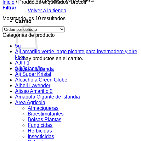
Inicio
/
Productos etiquetados “brocoli”
Filtrar
Volver a la tienda
Mostrando los 10 resultados
Carrito
Categorías de producto
5g
Aji amarillo verde largo picante para invernadero y aire
libre
No hay productos en el carrito.
AJI F1
Aji Jalapeño
Volver a la tienda
Aji Super Kristal
Alcachofa Green Globe
Alheli Lavender
Alisso Amarillo 0
Amapola Gigante de Islandia
Area Agrícola
Almacigueras
Bioestimulantes
Bolsas Plantas
Fungicidas
Herbicidas
Insecticidas