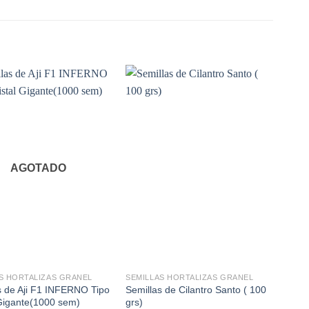
AGOTADO
+
+
S HORTALIZAS GRANEL
SEMILLAS HORTALIZAS GRANEL
SEMI
s de Aji F1 INFERNO Tipo
Semillas de Cilantro Santo ( 100
Semil
 Gigante(1000 sem)
grs)
(2.5