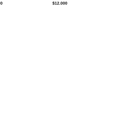
00
$
12.000
$
85.