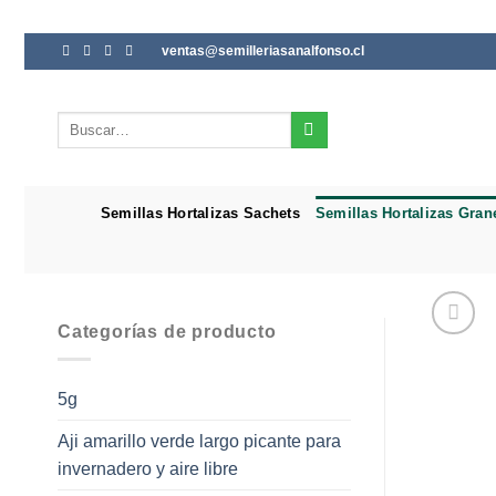
Saltar
ventas@semilleriasanalfonso.cl
al
contenido
Buscar
por:
Semillas Hortalizas Sachets
Semillas Hortalizas Gran
Categorías de producto
5g
Aji amarillo verde largo picante para
invernadero y aire libre