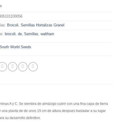
o
805101100056
ías:
Brocoli
,
Semillas Hortalizas Granel
as:
brocoli
,
de
,
Semillas
,
waltham
South World Seeds
aminas A y C. Se siembra de almácigo cubrir con una fina capa de tierra
 una planta de de unos 15 cm de altura despues trasladar a su lugar
a su desarrollo definitivo.