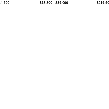
Rango
Rango
14.500
$
18.800
-
$
39.000
$
219.5
de
de
precios:
precios:
desde
desde
$8.500
$18.800
hasta
hasta
$14.500
$39.000