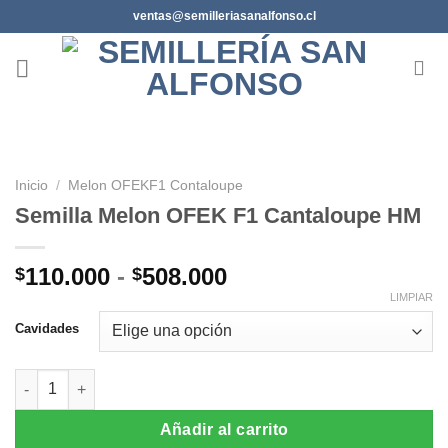
Saltar
ventas@semilleriasanalfonso.cl
al
contenido
Inicio
/
Melon OFEKF1 Contaloupe
Semilla Melon OFEK F1 Cantaloupe HM
Rango
110.000
-
508.000
$
$
de
LIMPIAR
precios:
Cavidades
desde
$110.000
Semilla Melon OFEK F1 Cantaloupe HM cantidad
hasta
$508.000
Añadir al carrito