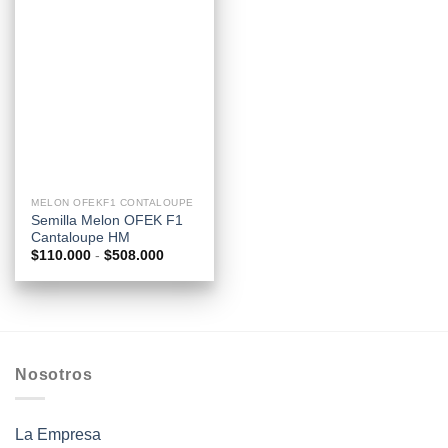
MELON OFEKF1 CONTALOUPE
Semilla Melon OFEK F1
Cantaloupe HM
Rango
$
110.000
-
$
508.000
de
precios:
desde
$110.000
hasta
$508.000
Nosotros
La Empresa