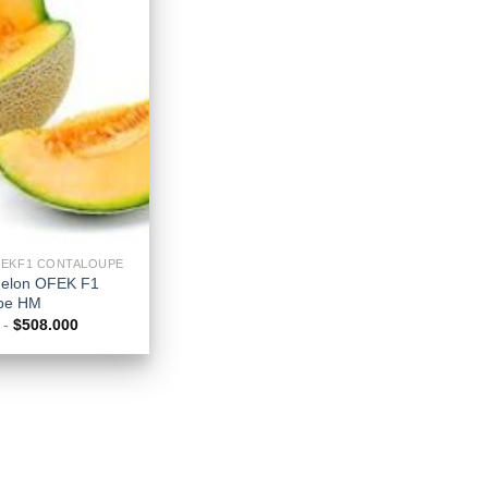
EKF1 CONTALOUPE
Melon OFEK F1
pe HM
Rango
-
$
508.000
de
precios:
desde
$110.000
hasta
$508.000