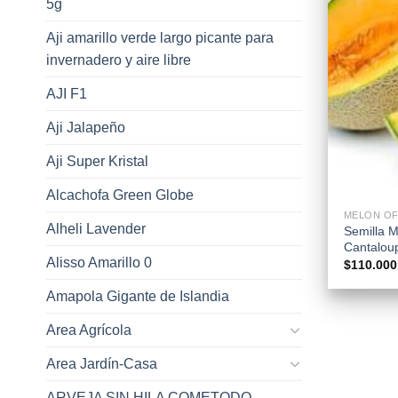
5g
Aji amarillo verde largo picante para
invernadero y aire libre
AJI F1
Aji Jalapeño
Aji Super Kristal
+
Alcachofa Green Globe
MELON OF
Alheli Lavender
Semilla 
Cantalou
Alisso Amarillo 0
$
110.000
Amapola Gigante de Islandia
Area Agrícola
Area Jardín-Casa
ARVEJA SIN HILA COMETODO