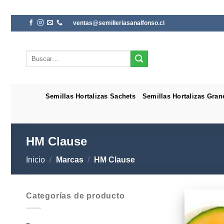
Saltar
ventas@semilleriasanalfonso.cl
al
contenido
Buscar
por:
Semillas Hortalizas Sachets
Semillas Hortalizas Gran
HM Clause
Inicio
/
Marcas
/
HM Clause
Categorías de producto