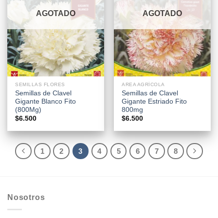
AGOTADO
AGOTADO
SEMILLAS FLORES
AREA AGRÍCOLA
Semillas de Clavel
Semillas de Clavel
Gigante Blanco Fito
Gigante Estriado Fito
(800Mg)
800mg
$
6.500
$
6.500
1
2
3
4
5
6
7
8
Nosotros