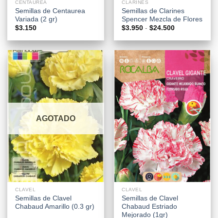
CENTAUREA
CLARINES
Semillas de Centaurea
Semillas de Clarines
Variada (2 gr)
Spencer Mezcla de Flores
Rango
$
3.150
$
3.950
-
$
24.500
de
precios:
desde
$3.950
hasta
$24.500
AGOTADO
CLAVEL
CLAVEL
Semillas de Clavel
Semillas de Clavel
Chabaud Amarillo (0.3 gr)
Chabaud Estriado
Mejorado (1gr)