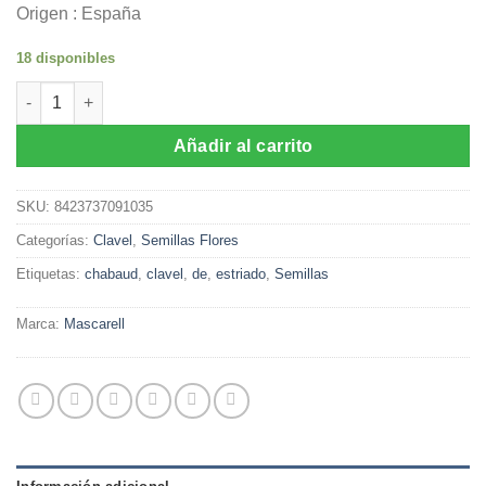
Origen : España
18 disponibles
Semillas de Clavel Chabaud Estriado Mejorado (1gr) cantidad
Añadir al carrito
SKU:
8423737091035
Categorías:
Clavel
,
Semillas Flores
Etiquetas:
chabaud
,
clavel
,
de
,
estriado
,
Semillas
Marca:
Mascarell