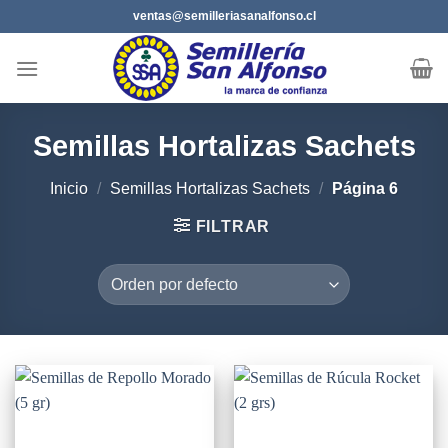
Saltar
ventas@semilleriasanalfonso.cl
al
contenido
Semillas Hortalizas Sachets
Inicio
/
Semillas Hortalizas Sachets
/
Página 6
FILTRAR