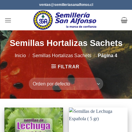
Saltar
ventas@semilleriasanalfonso.cl
al
contenido
Semillas Hortalizas Sachets
Inicio
/
Semillas Hortalizas Sachets
/
Página 4
FILTRAR