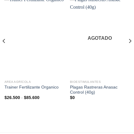
AGOTADO
AREA AGRÍCOLA
BIOESTIMULANTES
Plagas Rastreras Anasac
Trainer Fertilizante Organico
Control (40g)
Rango
$
26.500
-
$
85.600
$
0
de
precios:
desde
$26.500
hasta
$85.600