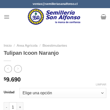
Saltar
ventas@semilleriasanalfonso.cl
al
contenido
Inicio
/
Area Agrícola
/
Bioestimulantes
Tulipan Icoon Naranjo
9.690
$
LIMPIAR
Unidad
Tulipan Icoon Naranjo cantidad