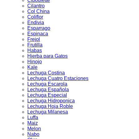
Ciboulette
Cilantro
Col China
Coliflor
Endivia
Esparrago
Espinaca
Frejol
Frutilla
Habas
Hierba para Gatos
Hinojo
Kale
Lechuga Costina
Lechuga Cuatro Estaciones
Lechuga Escarola
Lechuga Española
Lechuga Especial
Lechuga Hidroponica
Lechuga Hoja Roble
Lechuga Milanesa
Luffa
Maiz
Melon
Nabo