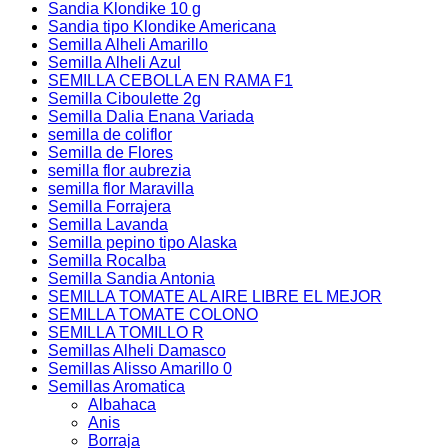
Sandia Klondike 10 g
Sandia tipo Klondike Americana
Semilla Alheli Amarillo
Semilla Alheli Azul
SEMILLA CEBOLLA EN RAMA F1
Semilla Ciboulette 2g
Semilla Dalia Enana Variada
semilla de coliflor
Semilla de Flores
semilla flor aubrezia
semilla flor Maravilla
Semilla Forrajera
Semilla Lavanda
Semilla pepino tipo Alaska
Semilla Rocalba
Semilla Sandia Antonia
SEMILLA TOMATE AL AIRE LIBRE EL MEJOR
SEMILLA TOMATE COLONO
SEMILLA TOMILLO R
Semillas Alheli Damasco
Semillas Alisso Amarillo 0
Semillas Aromatica
Albahaca
Anis
Borraja