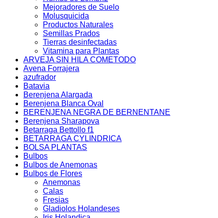
Mejoradores de Suelo
Molusquicida
Productos Naturales
Semillas Prados
Tierras desinfectadas
Vitamina para Plantas
ARVEJA SIN HILA COMETODO
Avena Forrajera
azufrador
Batavia
Berenjena Alargada
Berenjena Blanca Oval
BERENJENA NEGRA DE BERNENTANE
Berenjena Sharapova
Betarraga Bettollo f1
BETARRAGA CYLINDRICA
BOLSA PLANTAS
Bulbos
Bulbos de Anemonas
Bulbos de Flores
Anemonas
Calas
Fresias
Gladiolos Holandeses
Iris Holandica