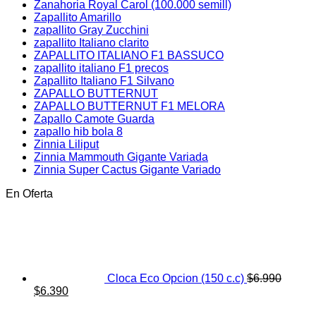
Zanahoria Royal Carol (100.000 semill)
Zapallito Amarillo
zapallito Gray Zucchini
zapallito Italiano clarito
ZAPALLITO ITALIANO F1 BASSUCO
zapallito italiano F1 precos
Zapallito Italiano F1 Silvano
ZAPALLO BUTTERNUT
ZAPALLO BUTTERNUT F1 MELORA
Zapallo Camote Guarda
zapallo hib bola 8
Zinnia Liliput
Zinnia Mammouth Gigante Variada
Zinnia Super Cactus Gigante Variado
En Oferta
Cloca Eco Opcion (150 c.c)
$
6.990
El
El
$
6.390
precio
precio
original
actual