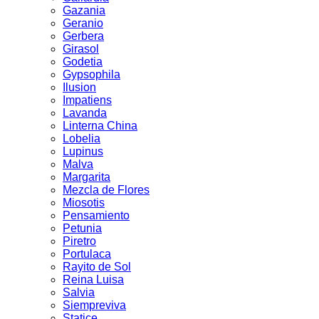
Gazania
Geranio
Gerbera
Girasol
Godetia
Gypsophila
Ilusion
Impatiens
Lavanda
Linterna China
Lobelia
Lupinus
Malva
Margarita
Mezcla de Flores
Miosotis
Pensamiento
Petunia
Piretro
Portulaca
Rayito de Sol
Reina Luisa
Salvia
Siempreviva
Statice