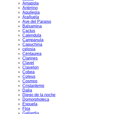
Amapola
Antirrino
Aquilegia
Arañuela
Ave del Paraiso
Balsamina
Cactus
Calendula
Campanula
Capuchina
celosia
Centaurea
Clarines
Clavel
Clavelon
Cobea
Coleus
Cosmos
Cristantemo
Dalia
Diego de la noche
Domorphoteca
Espuela
Flox
Gallardia