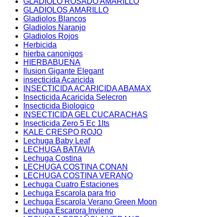
GLADIOLO ROSADO AMARILLO
GLADIOLOS AMARILLO
Gladiolos Blancos
Gladiolos Naranjo
Gladiolos Rojos
Herbicida
hierba canonigos
HIERBABUENA
Ilusion Gigante Elegant
insecticida Acaricida
INSECTICIDA ACARICIDA ABAMAX
Insecticida Acaricida Selecron
Insecticida Biologico
INSECTICIDA GEL CUCARACHAS
Insecticida Zero 5 Ec 1lts
KALE CRESPO ROJO
Lechuga Baby Leaf
LECHUGA BATAVIA
Lechuga Costina
LECHUGA COSTINA CONAN
LECHUGA COSTINA VERANO
Lechuga Cuatro Estaciones
Lechuga Escarola para frio
Lechuga Escarola Verano Green Moon
Lechuga Escarora Invieno