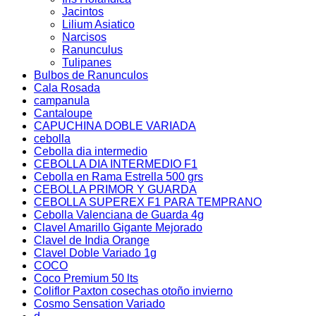
Jacintos
Lilium Asiatico
Narcisos
Ranunculus
Tulipanes
Bulbos de Ranunculos
Cala Rosada
campanula
Cantaloupe
CAPUCHINA DOBLE VARIADA
cebolla
Cebolla dia intermedio
CEBOLLA DIA INTERMEDIO F1
Cebolla en Rama Estrella 500 grs
CEBOLLA PRIMOR Y GUARDA
CEBOLLA SUPEREX F1 PARA TEMPRANO
Cebolla Valenciana de Guarda 4g
Clavel Amarillo Gigante Mejorado
Clavel de India Orange
Clavel Doble Variado 1g
COCO
Coco Premium 50 lts
Coliflor Paxton cosechas otoño invierno
Cosmo Sensation Variado