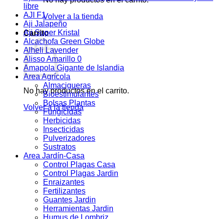
libre
AJI F1
Volver a la tienda
Aji Jalapeño
Aji Super Kristal
Carrito
Alcachofa Green Globe
Alheli Lavender
Alisso Amarillo 0
Amapola Gigante de Islandia
Area Agrícola
Almacigueras
No hay productos en el carrito.
Bioestimulantes
Bolsas Plantas
Volver a la tienda
Fungicidas
Herbicidas
Insecticidas
Pulverizadores
Sustratos
Area Jardín-Casa
Control Plagas Casa
Control Plagas Jardin
Enraizantes
Fertilizantes
Guantes Jardin
Herramientas Jardin
Humus de Lombriz