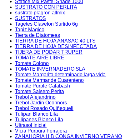
Statice Mix Pastel Shade 1000
SUSTRATO CON PERLITA
sustrato plagron allmix
SUSTRATOS
Tagetes Clavelon Surtido 6g
Tapiz Magico
Tierra de Diatomeas
TIERRA DE HOJA ANASAC 40 LTS
TIERRA DE HOJA DESINFECTADA
TIJERA DE PODAR TRUPER
TOMATE AIRE LIBRE
Tomate Colono
TOMATE INVERNADERO SLA
Tomate Margarita determinado larga vida
Tomate Marmande Cuarenteno
Tomate Purple Calabash
Tomate Salsero Perita
Trebol Alejandrino
Trebol Jardin Oconnors
Trebol Rosado Quiñequeli
Tulipan Blanco Lila
Tulipanes Blanco Lila
Ultrasol Inicial
Vicia Purpura Forrajera
ZANAHORIA HIB CONGA INVIERNO VERANO