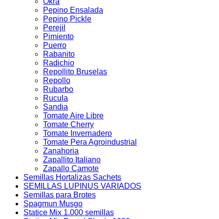
Okra
Pepino Ensalada
Pepino Pickle
Perejil
Pimiento
Puerro
Rabanito
Radichio
Repollito Bruselas
Repollo
Rubarbo
Rucula
Sandia
Tomate Aire Libre
Tomate Cherry
Tomate Invernadero
Tomate Pera Agroindustrial
Zanahoria
Zapallito Italiano
Zapallo Camote
Semillas Hortalizas Sachets
SEMILLAS LUPINUS VARIADOS
Semillas para Brotes
Spagmun Musgo
Statice Mix 1.000 semillas