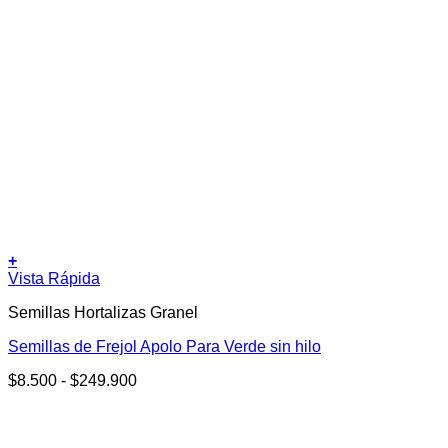
+
Este
Vista Rápida
producto
Semillas Hortalizas Granel
tiene
múltiples
Semillas de Frejol Apolo Para Verde sin hilo
variantes.
Las
Rango
$
8.500
-
$
249.900
opciones
de
se
precios:
pueden
desde
elegir