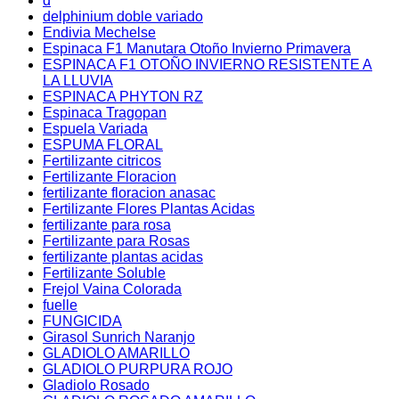
d
delphinium doble variado
Endivia Mechelse
Espinaca F1 Manutara Otoño Invierno Primavera
ESPINACA F1 OTOÑO INVIERNO RESISTENTE A
LA LLUVIA
ESPINACA PHYTON RZ
Espinaca Tragopan
Espuela Variada
ESPUMA FLORAL
Fertilizante citricos
Fertilizante Floracion
fertilizante floracion anasac
Fertilizante Flores Plantas Acidas
fertilizante para rosa
Fertilizante para Rosas
fertilizante plantas acidas
Fertilizante Soluble
Frejol Vaina Colorada
fuelle
FUNGICIDA
Girasol Sunrich Naranjo
GLADIOLO AMARILLO
GLADIOLO PURPURA ROJO
Gladiolo Rosado