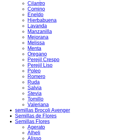
Cilantro
Comino
Eneldo
Hierbabuena
Lavanda
Manzanilla
Mejorana
Melissa
Menta
Oregano
Perejil Crespo
Perejil Liso
Poleo
Romero
Ruda
Salvia
Stevia
Tomillo
Valeriana
semillas Brocoli Avenger
Semillas de Flores
Semillas Flores
Agerato
Alheli
Alisso