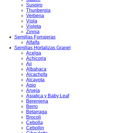
Suspiro
Thunbergia
Verbena
Viola
Violeta
Zinnia
Semillas Forrajeras
Alfalfa
Semillas Hortalizas Granel
Acelga
Achicoria
Aji
Albahaca
Alcachofa
Alcayota
Apio
Arveja
Asiatica y Baby Leaf
Berenjena
Berro
Betarraga
Brocoli
Cebolla
Cebollin