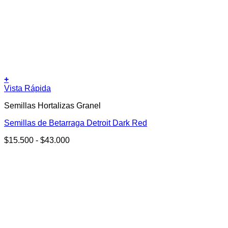
+
Este
Vista Rápida
producto
Semillas Hortalizas Granel
tiene
múltiples
Semillas de Betarraga Detroit Dark Red
variantes.
Las
Rango
$
15.500
-
$
43.000
opciones
de
se
precios:
pueden
desde
elegir
$15.500
en
hasta
la
$43.000
página
de
producto