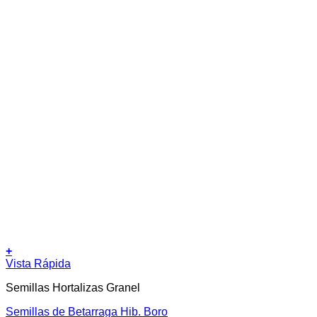
+
Este
Vista Rápida
producto
Semillas Hortalizas Granel
tiene
múltiples
Semillas de Betarraga Hib. Boro
variantes.