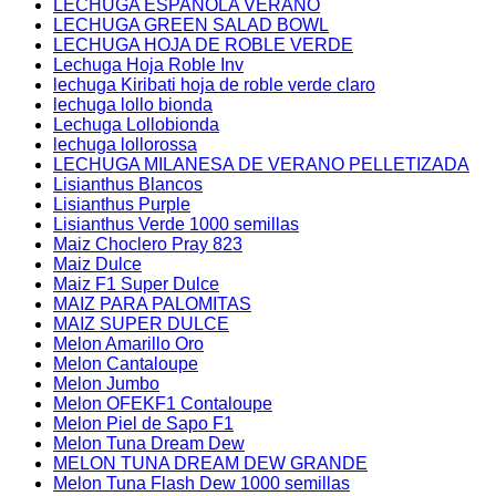
LECHUGA ESPAÑOLA VERANO
LECHUGA GREEN SALAD BOWL
LECHUGA HOJA DE ROBLE VERDE
Lechuga Hoja Roble Inv
lechuga Kiribati hoja de roble verde claro
lechuga lollo bionda
Lechuga Lollobionda
lechuga lollorossa
LECHUGA MILANESA DE VERANO PELLETIZADA
Lisianthus Blancos
Lisianthus Purple
Lisianthus Verde 1000 semillas
Maiz Choclero Pray 823
Maiz Dulce
Maiz F1 Super Dulce
MAIZ PARA PALOMITAS
MAIZ SUPER DULCE
Melon Amarillo Oro
Melon Cantaloupe
Melon Jumbo
Melon OFEKF1 Contaloupe
Melon Piel de Sapo F1
Melon Tuna Dream Dew
MELON TUNA DREAM DEW GRANDE
Melon Tuna Flash Dew 1000 semillas