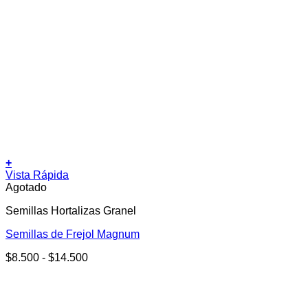
+
Este
Vista Rápida
producto
Agotado
tiene
Semillas Hortalizas Granel
múltiples
variantes.
Semillas de Frejol Magnum
Las
opciones
Rango
$
8.500
-
$
14.500
se
de
pueden
precios:
elegir
desde
en
$8.500