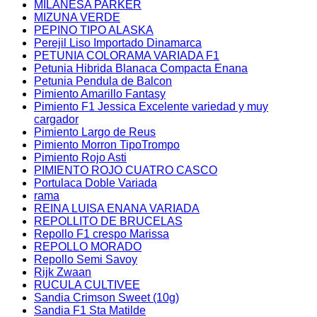
MILANESA PARKER
MIZUNA VERDE
PEPINO TIPO ALASKA
Perejil Liso Importado Dinamarca
PETUNIA COLORAMA VARIADA F1
Petunia Hibrida Blanaca Compacta Enana
Petunia Pendula de Balcon
Pimiento Amarillo Fantasy
Pimiento F1 Jessica Excelente variedad y muy
cargador
Pimiento Largo de Reus
Pimiento Morron TipoTrompo
Pimiento Rojo Asti
PIMIENTO ROJO CUATRO CASCO
Portulaca Doble Variada
rama
REINA LUISA ENANA VARIADA
REPOLLITO DE BRUCELAS
Repollo F1 crespo Marissa
REPOLLO MORADO
Repollo Semi Savoy
Rijk Zwaan
RUCULA CULTIVEE
Sandia Crimson Sweet (10g)
Sandia F1 Sta Matilde