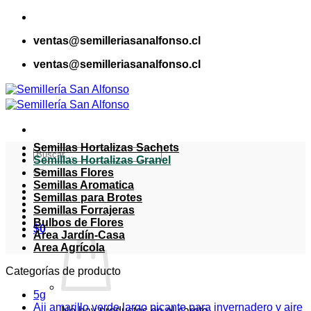
Saltar
al
ventas@semilleriasanalfonso.cl
contenido
ventas@semilleriasanalfonso.cl
Semillas Hortalizas Sachets
Buscar
Semillas Hortalizas Granel
por:
Semillas Flores
Semillas Aromatica
Semillas para Brotes
Semillas Forrajeras
Bulbos de Flores
$
0
Area Jardín-Casa
Area Agrícola
Categorías de producto
5g
Aji amarillo verde largo picante para invernadero y aire
No hay productos en el carrito.