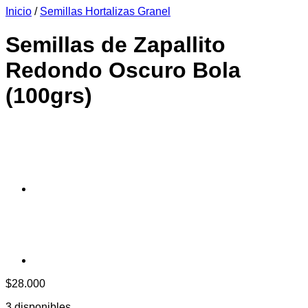
Inicio
/
Semillas Hortalizas Granel
era:
es:
$6.990.
$6.390.
Semillas de Zapallito
Redondo Oscuro Bola
(100grs)
$
28.000
3 disponibles