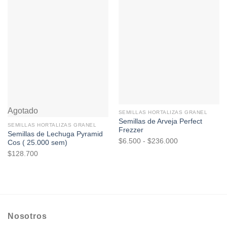
Agotado
SEMILLAS HORTALIZAS GRANEL
Semillas de Arveja Perfect
SEMILLAS HORTALIZAS GRANEL
Frezzer
Semillas de Lechuga Pyramid
Rango
$
6.500
-
$
236.000
Cos ( 25.000 sem)
de
$
128.700
precios:
desde
$6.500
hasta
$236.000
Nosotros