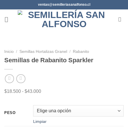
Saltar
ventas@semilleriasanalfonso.cl
al
contenido
Inicio
/
Semillas Hortalizas Granel
/
Rabanito
Semillas de Rabanito Sparkler
Rango
$
18.500
-
$
43.000
de
precios:
desde
PESO
$18.500
Limpiar
hasta