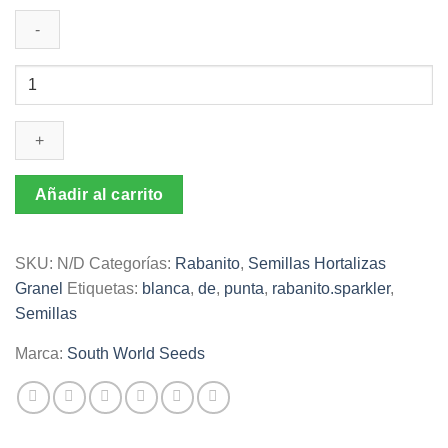
$43.000
Semillas
de
Rabanito
Sparkler
cantidad
Añadir al carrito
SKU:
N/D
Categorías:
Rabanito
,
Semillas Hortalizas
Granel
Etiquetas:
blanca
,
de
,
punta
,
rabanito.sparkler
,
Semillas
Marca:
South World Seeds