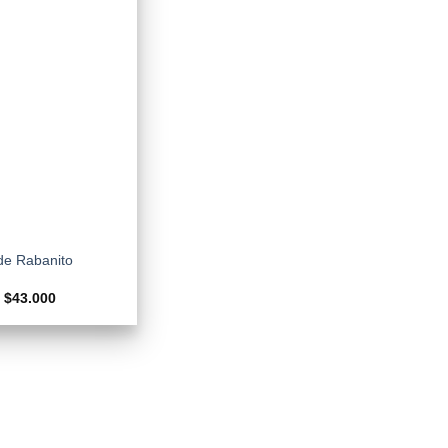
de Rabanito
Rango
$
43.000
de
precios:
desde
$18.500
hasta
$43.000