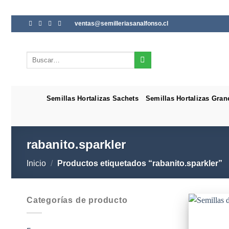
Saltar
ventas@semilleriasanalfonso.cl
al
contenido
Buscar
por:
Semillas Hortalizas Sachets
Semillas Hortalizas Gran
rabanito.sparkler
Inicio
/
Productos etiquetados “rabanito.sparkler”
Categorías de producto