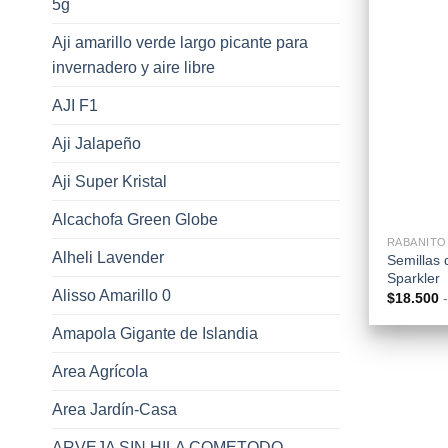
5g
Aji amarillo verde largo picante para
invernadero y aire libre
AJI F1
Aji Jalapeño
Aji Super Kristal
+
Alcachofa Green Globe
RABANITO
Alheli Lavender
Semillas 
Sparkler
Alisso Amarillo 0
$
18.500
-
Amapola Gigante de Islandia
Area Agrícola
Area Jardín-Casa
ARVEJA SIN HILA COMETODO