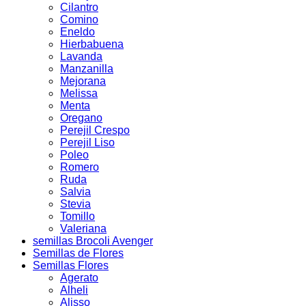
Cilantro
Comino
Eneldo
Hierbabuena
Lavanda
Manzanilla
Mejorana
Melissa
Menta
Oregano
Perejil Crespo
Perejil Liso
Poleo
Romero
Ruda
Salvia
Stevia
Tomillo
Valeriana
semillas Brocoli Avenger
Semillas de Flores
Semillas Flores
Agerato
Alheli
Alisso