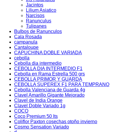
Jacintos
Lilium Asiatico
Narcisos
Ranunculus
Tulipanes
Bulbos de Ranunculos
Cala Rosada
campanula
Cantaloupe
CAPUCHINA DOBLE VARIADA
cebolla
Cebolla dia intermedio
CEBOLLA DIA INTERMEDIO F1
Cebolla en Rama Estrella 500 grs
CEBOLLA PRIMOR Y GUARDA
CEBOLLA SUPEREX F1 PARA TEMPRANO
Cebolla Valenciana de Guarda 4g
Clavel Amarillo Gigante Mejorado
Clavel de India Orange
Clavel Doble Variado 1g
COCO
Coco Premium 50 lts
Coliflor Paxton cosechas otoño invierno
Cosmo Sensation Variado