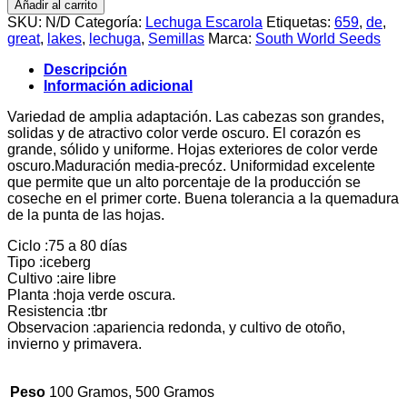
Añadir al carrito
hasta
Lechuga
SKU:
N/D
Categoría:
Lechuga Escarola
Etiquetas:
659
,
de
,
$68.900
Great
great
,
lakes
,
lechuga
,
Semillas
Marca:
South World Seeds
Lakes
659
Descripción
cantidad
Información adicional
Variedad de amplia adaptación. Las cabezas son grandes,
solidas y de atractivo color verde oscuro. El corazón es
grande, sólido y uniforme. Hojas exteriores de color verde
oscuro.Maduración media-precóz. Uniformidad excelente
que permite que un alto porcentaje de la producción se
coseche en el primer corte. Buena tolerancia a la quemadura
de la punta de las hojas.
Ciclo :75 a 80 días
Tipo :iceberg
Cultivo :aire libre
Planta :hoja verde oscura.
Resistencia :tbr
Observacion :apariencia redonda, y cultivo de otoño,
invierno y primavera.
Peso
100 Gramos, 500 Gramos