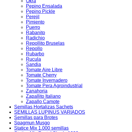
Okra
Pepino Ensalada
Pepino Pickle
Perejil
Pimiento
Puerro
Rabanito
Radichio
Repollito Bruselas
Repollo
Rubarbo
Rucula
Sandia
Tomate Aire Libre
Tomate Cherry
Tomate Invernadero
Tomate Pera Agroindustrial
Zanahoria
Zapallito Italiano
Zapallo Camote
Semillas Hortalizas Sachets
SEMILLAS LUPINUS VARIADOS
Semillas para Brotes
Spagmun Musgo
Statice Mix 1.000 semillas