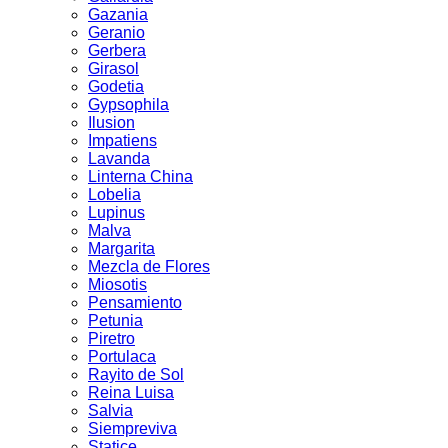
Gazania
Geranio
Gerbera
Girasol
Godetia
Gypsophila
Ilusion
Impatiens
Lavanda
Linterna China
Lobelia
Lupinus
Malva
Margarita
Mezcla de Flores
Miosotis
Pensamiento
Petunia
Piretro
Portulaca
Rayito de Sol
Reina Luisa
Salvia
Siempreviva
Statice