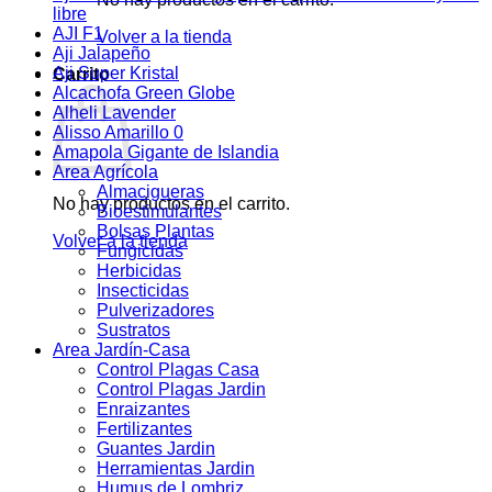
libre
AJI F1
Volver a la tienda
Aji Jalapeño
Aji Super Kristal
Carrito
Alcachofa Green Globe
Alheli Lavender
Alisso Amarillo 0
Amapola Gigante de Islandia
Area Agrícola
Almacigueras
No hay productos en el carrito.
Bioestimulantes
Bolsas Plantas
Volver a la tienda
Fungicidas
Herbicidas
Insecticidas
Pulverizadores
Sustratos
Area Jardín-Casa
Control Plagas Casa
Control Plagas Jardin
Enraizantes
Fertilizantes
Guantes Jardin
Herramientas Jardin
Humus de Lombriz