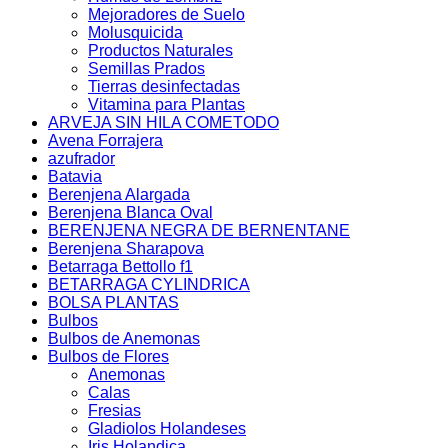
Mejoradores de Suelo
Molusquicida
Productos Naturales
Semillas Prados
Tierras desinfectadas
Vitamina para Plantas
ARVEJA SIN HILA COMETODO
Avena Forrajera
azufrador
Batavia
Berenjena Alargada
Berenjena Blanca Oval
BERENJENA NEGRA DE BERNENTANE
Berenjena Sharapova
Betarraga Bettollo f1
BETARRAGA CYLINDRICA
BOLSA PLANTAS
Bulbos
Bulbos de Anemonas
Bulbos de Flores
Anemonas
Calas
Fresias
Gladiolos Holandeses
Iris Holandica