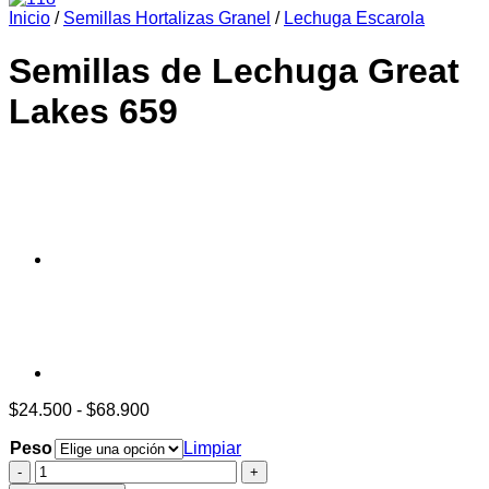
Inicio
/
Semillas Hortalizas Granel
/
Lechuga Escarola
era:
es:
$6.990.
$6.390.
Semillas de Lechuga Great
Lakes 659
Rango
$
24.500
-
$
68.900
de
Peso
precios:
Limpiar
desde
Semillas
$24.500
de