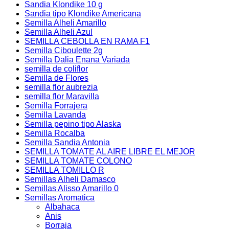
Sandia Klondike 10 g
Sandia tipo Klondike Americana
Semilla Alheli Amarillo
Semilla Alheli Azul
SEMILLA CEBOLLA EN RAMA F1
Semilla Ciboulette 2g
Semilla Dalia Enana Variada
semilla de coliflor
Semilla de Flores
semilla flor aubrezia
semilla flor Maravilla
Semilla Forrajera
Semilla Lavanda
Semilla pepino tipo Alaska
Semilla Rocalba
Semilla Sandia Antonia
SEMILLA TOMATE AL AIRE LIBRE EL MEJOR
SEMILLA TOMATE COLONO
SEMILLA TOMILLO R
Semillas Alheli Damasco
Semillas Alisso Amarillo 0
Semillas Aromatica
Albahaca
Anis
Borraja