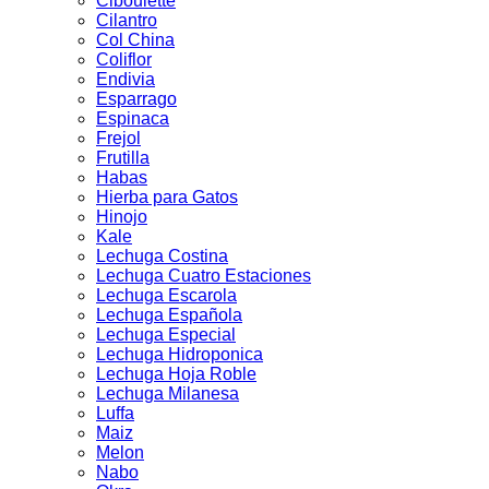
Ciboulette
Cilantro
Col China
Coliflor
Endivia
Esparrago
Espinaca
Frejol
Frutilla
Habas
Hierba para Gatos
Hinojo
Kale
Lechuga Costina
Lechuga Cuatro Estaciones
Lechuga Escarola
Lechuga Española
Lechuga Especial
Lechuga Hidroponica
Lechuga Hoja Roble
Lechuga Milanesa
Luffa
Maiz
Melon
Nabo