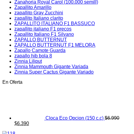
Zanahoria Royal Carol (100.000 semill)
Zapallito Amarillo
zapallito Gray Zucchini
zapallito Italiano clarito
ZAPALLITO ITALIANO F1 BASSUCO
zapallito italiano F1 precos
Zapallito Italiano F1 Silvano
ZAPALLO BUTTERNUT
ZAPALLO BUTTERNUT F1 MELORA
Zapallo Camote Guarda
zapallo hib bola 8
Zinnia Liliput
Zinnia Mammouth Gigante Variada
Zinnia Super Cactus Gigante Variado
En Oferta
Cloca Eco Opcion (150 c.c)
$
6.990
El
El
$
6.390
precio
precio
original
actual