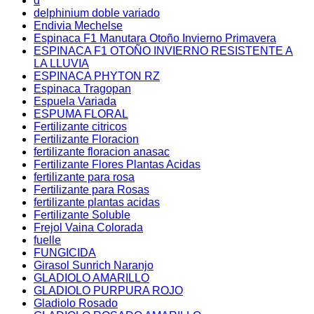
d
delphinium doble variado
Endivia Mechelse
Espinaca F1 Manutara Otoño Invierno Primavera
ESPINACA F1 OTOÑO INVIERNO RESISTENTE A
LA LLUVIA
ESPINACA PHYTON RZ
Espinaca Tragopan
Espuela Variada
ESPUMA FLORAL
Fertilizante citricos
Fertilizante Floracion
fertilizante floracion anasac
Fertilizante Flores Plantas Acidas
fertilizante para rosa
Fertilizante para Rosas
fertilizante plantas acidas
Fertilizante Soluble
Frejol Vaina Colorada
fuelle
FUNGICIDA
Girasol Sunrich Naranjo
GLADIOLO AMARILLO
GLADIOLO PURPURA ROJO
Gladiolo Rosado