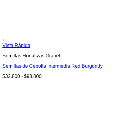
+
Este
Vista Rápida
producto
Semillas Hortalizas Granel
tiene
múltiples
Semillas de Cebolla Intermedia Red Burgundy
variantes.
Las
Rango
$
32.800
-
$
98.000
opciones
de
se
precios:
pueden
desde
elegir
$32.800
en
hasta
la
$98.000
página
de
producto