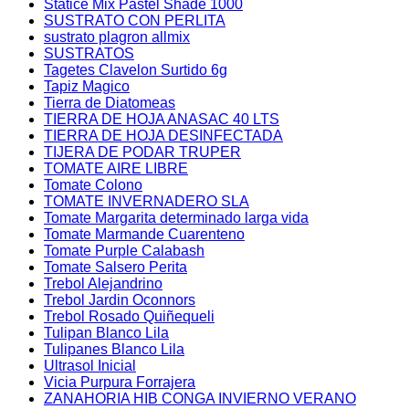
Statice Mix Pastel Shade 1000
SUSTRATO CON PERLITA
sustrato plagron allmix
SUSTRATOS
Tagetes Clavelon Surtido 6g
Tapiz Magico
Tierra de Diatomeas
TIERRA DE HOJA ANASAC 40 LTS
TIERRA DE HOJA DESINFECTADA
TIJERA DE PODAR TRUPER
TOMATE AIRE LIBRE
Tomate Colono
TOMATE INVERNADERO SLA
Tomate Margarita determinado larga vida
Tomate Marmande Cuarenteno
Tomate Purple Calabash
Tomate Salsero Perita
Trebol Alejandrino
Trebol Jardin Oconnors
Trebol Rosado Quiñequeli
Tulipan Blanco Lila
Tulipanes Blanco Lila
Ultrasol Inicial
Vicia Purpura Forrajera
ZANAHORIA HIB CONGA INVIERNO VERANO