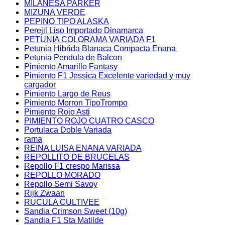
MILANESA PARKER
MIZUNA VERDE
PEPINO TIPO ALASKA
Perejil Liso Importado Dinamarca
PETUNIA COLORAMA VARIADA F1
Petunia Hibrida Blanaca Compacta Enana
Petunia Pendula de Balcon
Pimiento Amarillo Fantasy
Pimiento F1 Jessica Excelente variedad y muy
cargador
Pimiento Largo de Reus
Pimiento Morron TipoTrompo
Pimiento Rojo Asti
PIMIENTO ROJO CUATRO CASCO
Portulaca Doble Variada
rama
REINA LUISA ENANA VARIADA
REPOLLITO DE BRUCELAS
Repollo F1 crespo Marissa
REPOLLO MORADO
Repollo Semi Savoy
Rijk Zwaan
RUCULA CULTIVEE
Sandia Crimson Sweet (10g)
Sandia F1 Sta Matilde