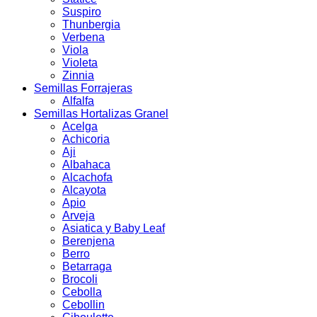
Suspiro
Thunbergia
Verbena
Viola
Violeta
Zinnia
Semillas Forrajeras
Alfalfa
Semillas Hortalizas Granel
Acelga
Achicoria
Aji
Albahaca
Alcachofa
Alcayota
Apio
Arveja
Asiatica y Baby Leaf
Berenjena
Berro
Betarraga
Brocoli
Cebolla
Cebollin