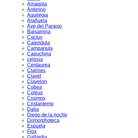
Amapola
Antirrino
Aquilegia
Arañuela
Ave del Paraiso
Balsamina
Cactus
Calendula
Campanula
Capuchina
celosia
Centaurea
Clarines
Clavel
Clavelon
Cobea
Coleus
Cosmos
Cristantemo
Dalia
Diego de la noche
Domorphoteca
Espuela
Flox
Gallardia