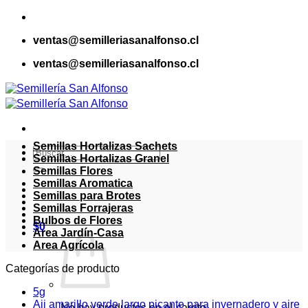
Saltar
al
ventas@semilleriasanalfonso.cl
contenido
ventas@semilleriasanalfonso.cl
Semillas Hortalizas Sachets
Buscar
Semillas Hortalizas Granel
por:
Semillas Flores
Semillas Aromatica
Semillas para Brotes
Semillas Forrajeras
Bulbos de Flores
$
0
Area Jardín-Casa
Area Agrícola
Categorías de producto
5g
Aji amarillo verde largo picante para invernadero y aire
No hay productos en el carrito.