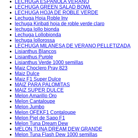
LECHUGA ESPAÑOLA VERANO
LECHUGA GREEN SALAD BOWL
LECHUGA HOJA DE ROBLE VERDE
Lechuga Hoja Roble Inv
lechuga Kiribati hoja de roble verde claro
lechuga lollo bionda
Lechuga Lollobionda
lechuga lollorossa
LECHUGA MILANESA DE VERANO PELLETIZADA
Lisianthus Blancos
Lisianthus Purple
Lisianthus Verde 1000 semillas
Maiz Choclero Pray 823
Maiz Dulce
Maiz F1 Super Dulce
MAIZ PARA PALOMITAS
MAIZ SUPER DULCE
Melon Amarillo Oro
Melon Cantaloupe
Melon Jumbo
Melon OFEKF1 Contaloupe
Melon Piel de Sapo F1
Melon Tuna Dream Dew
MELON TUNA DREAM DEW GRANDE
Melon Tuna Flash Dew 1000 semillas