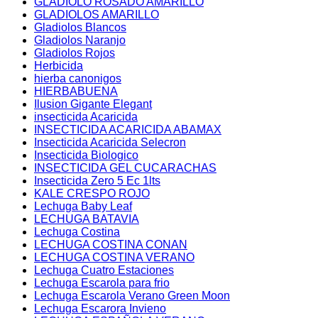
GLADIOLO ROSADO AMARILLO
GLADIOLOS AMARILLO
Gladiolos Blancos
Gladiolos Naranjo
Gladiolos Rojos
Herbicida
hierba canonigos
HIERBABUENA
Ilusion Gigante Elegant
insecticida Acaricida
INSECTICIDA ACARICIDA ABAMAX
Insecticida Acaricida Selecron
Insecticida Biologico
INSECTICIDA GEL CUCARACHAS
Insecticida Zero 5 Ec 1lts
KALE CRESPO ROJO
Lechuga Baby Leaf
LECHUGA BATAVIA
Lechuga Costina
LECHUGA COSTINA CONAN
LECHUGA COSTINA VERANO
Lechuga Cuatro Estaciones
Lechuga Escarola para frio
Lechuga Escarola Verano Green Moon
Lechuga Escarora Invieno