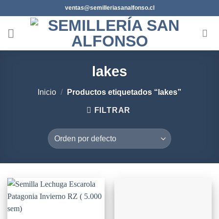
Saltar
ventas@semilleriasanalfonso.cl
al
contenido
lakes
Inicio
/
Productos etiquetados “lakes”
FILTRAR