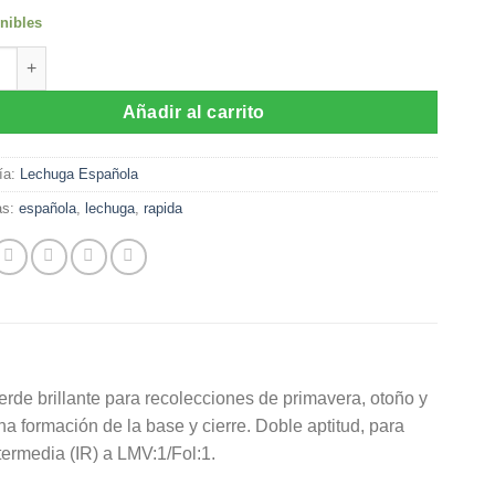
nibles
as de Lechuga Española Basilio RZ (5000sem) cantidad
Añadir al carrito
ía:
Lechuga Española
as:
española
,
lechuga
,
rapida
rde brillante para recolecciones de primavera, otoño y
 formación de la base y cierre. Doble aptitud, para
termedia (IR) a LMV:1/Fol:1.