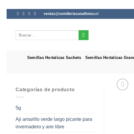
Saltar
ventas@semilleriasanalfonso.cl
al
contenido
Buscar
por:
Semillas Hortalizas Sachets
Semillas Hortalizas Gran
Categorías de producto
5g
Aji amarillo verde largo picante para
invernadero y aire libre