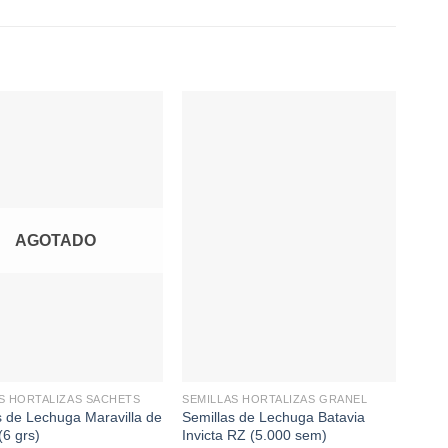
AGOTADO
+
+
S HORTALIZAS SACHETS
SEMILLAS HORTALIZAS GRANEL
LECH
s de Lechuga Maravilla de
Semillas de Lechuga Batavia
Semi
(6 grs)
Invicta RZ (5.000 sem)
Lake