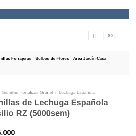
$
0
illas Forrajeras
Bulbos de Flores
Area Jardín-Casa
Semillas Hortalizas Granel
/
Lechuga Española
illas de Lechuga Española
ilio RZ (5000sem)
6.000