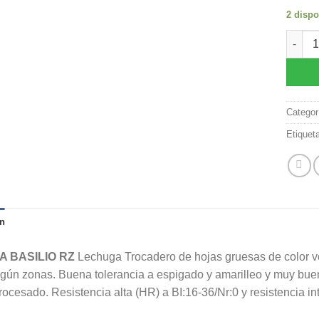
2 dispo
Semill
Categor
Etiquet
n
 BASILIO RZ
Lechuga Trocadero de hojas gruesas de color ve
gún zonas. Buena tolerancia a espigado y amarilleo y muy buena
rocesado. Resistencia alta (HR) a BI:16-36/Nr:0 y resistencia in