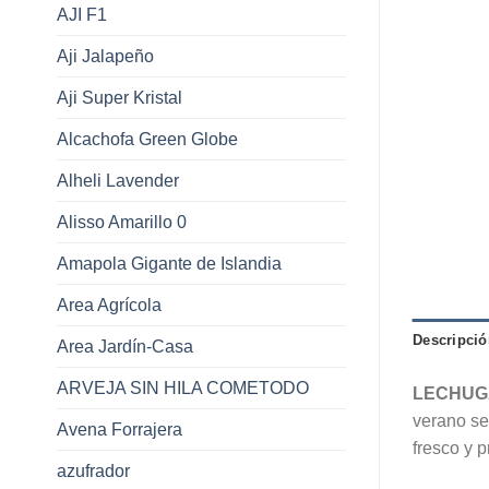
AJI F1
Aji Jalapeño
Aji Super Kristal
Alcachofa Green Globe
Alheli Lavender
Alisso Amarillo 0
Amapola Gigante de Islandia
Area Agrícola
Descripció
Area Jardín-Casa
ARVEJA SIN HILA COMETODO
LECHUGA
verano se
Avena Forrajera
fresco y p
azufrador