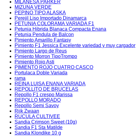
MILANESA PARKER
MIZUNA VERDE
PEPINO TIPO ALASKA
Perejil Liso Importado Dinamarca
PETUNIA COLORAMA VARIADA F1
Petunia Hibrida Blanaca Compacta Enana
Petunia Pendula de Balcon
Pimiento Amarillo Fantasy
Pimiento F1 Jessica Excelente variedad y muy cargador
Pimiento Largo de Reus
Pimiento Morron TipoTrompo
Pimiento Rojo Asti
PIMIENTO ROJO CUATRO CASCO
Portulaca Doble Variada
rama
REINA LUISA ENANA VARIADA
REPOLLITO DE BRUCELAS
Repollo F1 crespo Marissa
REPOLLO MORADO
Repollo Semi Savoy
Rijk Zwaan
RUCULA CULTIVEE
Sandia Crimson Sweet (10g)
Sandia F1 Sta Matilde
Sandia Klondike 10 g