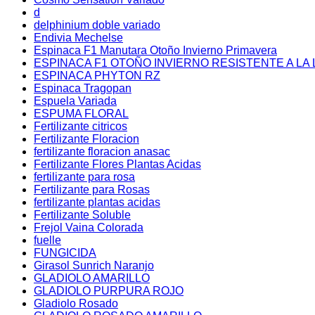
d
delphinium doble variado
Endivia Mechelse
Espinaca F1 Manutara Otoño Invierno Primavera
ESPINACA F1 OTOÑO INVIERNO RESISTENTE A LA 
ESPINACA PHYTON RZ
Espinaca Tragopan
Espuela Variada
ESPUMA FLORAL
Fertilizante citricos
Fertilizante Floracion
fertilizante floracion anasac
Fertilizante Flores Plantas Acidas
fertilizante para rosa
Fertilizante para Rosas
fertilizante plantas acidas
Fertilizante Soluble
Frejol Vaina Colorada
fuelle
FUNGICIDA
Girasol Sunrich Naranjo
GLADIOLO AMARILLO
GLADIOLO PURPURA ROJO
Gladiolo Rosado