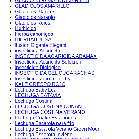
GLADIOLO ROSADO AMARILLO
GLADIOLOS AMARILLO
Gladiolos Blancos
Gladiolos Naranjo
Gladiolos Rojos
Herbicida
hierba canonigos
HIERBABUENA
Ilusion Gigante Elegant
insecticida Acaricida
INSECTICIDA ACARICIDA ABAMAX
Insecticida Acaricida Selecron
Insecticida Biologico
INSECTICIDA GEL CUCARACHAS
Insecticida Zero 5 Ec 1lts
KALE CRESPO ROJO
Lechuga Baby Leaf
LECHUGA BATAVIA
Lechuga Costina
LECHUGA COSTINA CONAN
LECHUGA COSTINA VERANO
Lechuga Cuatro Estaciones
Lechuga Escarola para frio
Lechuga Escarola Verano Green Moon
Lechuga Escarora Invieno