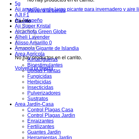
5g
Aji amarillo verde largo picante para invernadero y aire l
Volver a la tienda
AJI F1
Aji Jalapeño
Carrito
Aji Super Kristal
Alcachofa Green Globe
Alheli Lavender
Alisso Amarillo 0
Amapola Gigante de Islandia
Area Agrícola
No hay productos en el carrito.
Almacigueras
Bioestimulantes
Volver a la tienda
Bolsas Plantas
Fungicidas
Herbicidas
Insecticidas
Pulverizadores
Sustratos
Area Jardín-Casa
Control Plagas Casa
Control Plagas Jardin
Enraizantes
Fertilizantes
Guantes Jardin
Herramientas Jardin