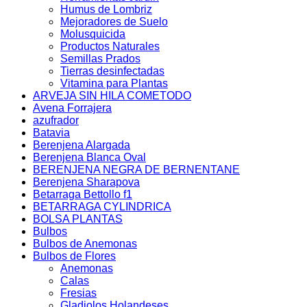
Humus de Lombriz
Mejoradores de Suelo
Molusquicida
Productos Naturales
Semillas Prados
Tierras desinfectadas
Vitamina para Plantas
ARVEJA SIN HILA COMETODO
Avena Forrajera
azufrador
Batavia
Berenjena Alargada
Berenjena Blanca Oval
BERENJENA NEGRA DE BERNENTANE
Berenjena Sharapova
Betarraga Bettollo f1
BETARRAGA CYLINDRICA
BOLSA PLANTAS
Bulbos
Bulbos de Anemonas
Bulbos de Flores
Anemonas
Calas
Fresias
Gladiolos Holandeses