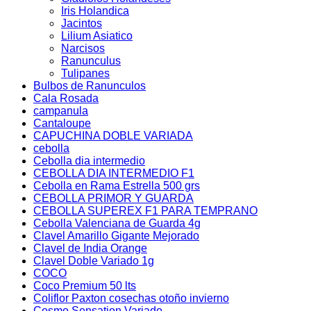
Iris Holandica
Jacintos
Lilium Asiatico
Narcisos
Ranunculus
Tulipanes
Bulbos de Ranunculos
Cala Rosada
campanula
Cantaloupe
CAPUCHINA DOBLE VARIADA
cebolla
Cebolla dia intermedio
CEBOLLA DIA INTERMEDIO F1
Cebolla en Rama Estrella 500 grs
CEBOLLA PRIMOR Y GUARDA
CEBOLLA SUPEREX F1 PARA TEMPRANO
Cebolla Valenciana de Guarda 4g
Clavel Amarillo Gigante Mejorado
Clavel de India Orange
Clavel Doble Variado 1g
COCO
Coco Premium 50 lts
Coliflor Paxton cosechas otoño invierno
Cosmo Sensation Variado