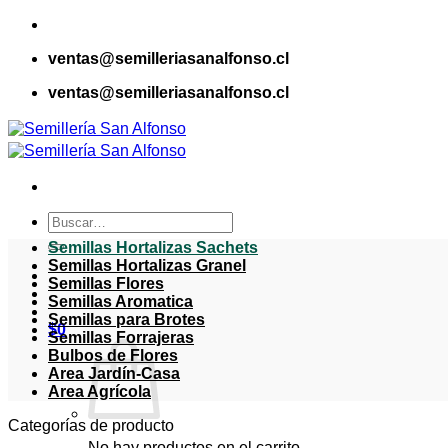
Saltar
al
ventas@semilleriasanalfonso.cl
contenido
ventas@semilleriasanalfonso.cl
Buscar
por:
Semillas Hortalizas Sachets
Semillas Hortalizas Granel
Semillas Flores
Semillas Aromatica
Semillas para Brotes
$
0
Semillas Forrajeras
Bulbos de Flores
Area Jardín-Casa
Area Agrícola
Categorías de producto
No hay productos en el carrito.