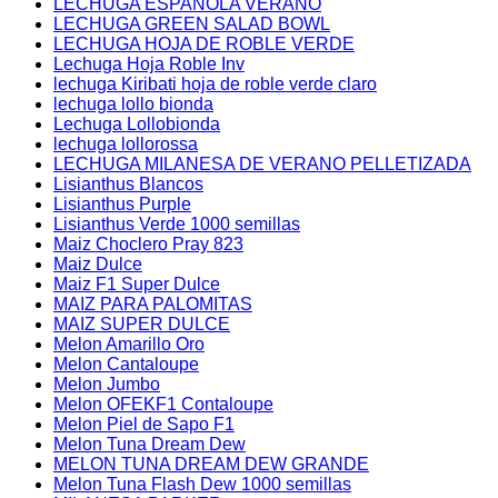
LECHUGA ESPAÑOLA VERANO
LECHUGA GREEN SALAD BOWL
LECHUGA HOJA DE ROBLE VERDE
Lechuga Hoja Roble Inv
lechuga Kiribati hoja de roble verde claro
lechuga lollo bionda
Lechuga Lollobionda
lechuga lollorossa
LECHUGA MILANESA DE VERANO PELLETIZADA
Lisianthus Blancos
Lisianthus Purple
Lisianthus Verde 1000 semillas
Maiz Choclero Pray 823
Maiz Dulce
Maiz F1 Super Dulce
MAIZ PARA PALOMITAS
MAIZ SUPER DULCE
Melon Amarillo Oro
Melon Cantaloupe
Melon Jumbo
Melon OFEKF1 Contaloupe
Melon Piel de Sapo F1
Melon Tuna Dream Dew
MELON TUNA DREAM DEW GRANDE
Melon Tuna Flash Dew 1000 semillas