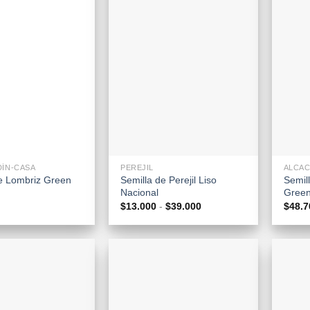
+
+
DÍN-CASA
PEREJIL
ALCA
 Lombriz Green
Semilla de Perejil Liso
Semil
Nacional
Green
Rango
$
13.000
-
$
39.000
$
48.7
de
precios:
desde
$13.000
hasta
$39.000