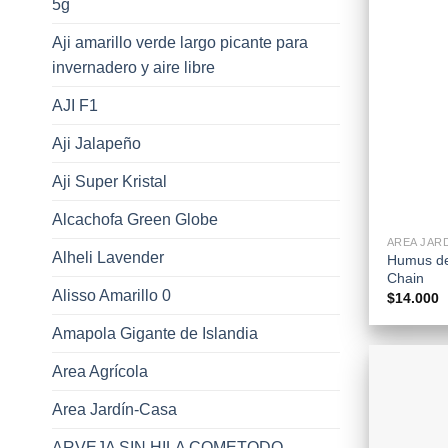
5g
Aji amarillo verde largo picante para
invernadero y aire libre
AJI F1
Aji Jalapeño
Aji Super Kristal
+
Alcachofa Green Globe
AREA JAR
Alheli Lavender
Humus de
Chain
Alisso Amarillo 0
$
14.000
Amapola Gigante de Islandia
Area Agrícola
Area Jardín-Casa
ARVEJA SIN HILA COMETODO