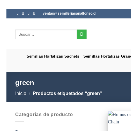
Saltar
ventas@semilleriasanalfonso.cl
al
contenido
Buscar
por:
Semillas Hortalizas Sachets
Semillas Hortalizas Gran
green
Inicio
/
Productos etiquetados “green”
Categorías de producto