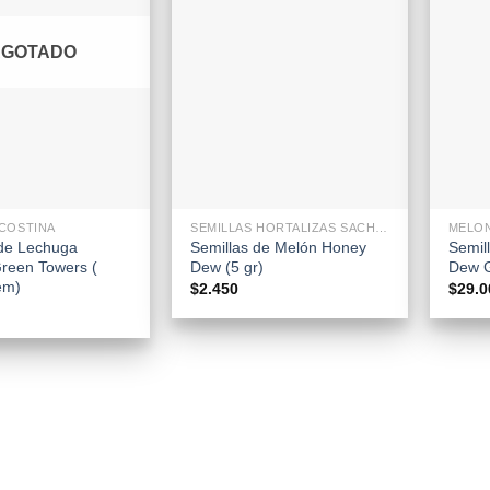
AGOTADO
+
+
COSTINA
SEMILLAS HORTALIZAS SACHETS
MELO
 de Lechuga
Semillas de Melón Honey
Semil
reen Towers (
Dew (5 gr)
Dew G
em)
$
2.450
$
29.0