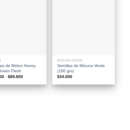
+
N
MIZUNA VERDE
las de Melon Honey
Semillas de Mizuna Verde
reen Flesh
(100 grs)
Rango
00
-
$
89.800
$
34.000
de
precios:
desde
$29.000
hasta
$89.800