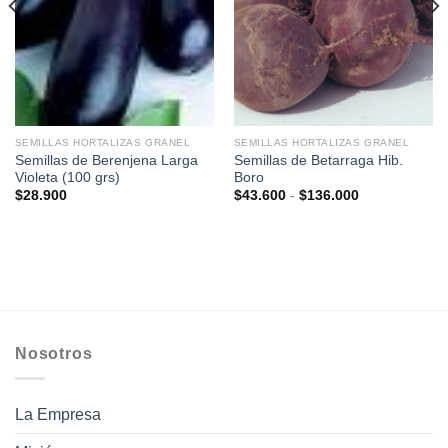
SEMILLAS HORTALIZAS GRANEL
SEMILLAS HORTALIZAS GRANEL
Semillas de Berenjena Larga
Semillas de Betarraga Hib.
Violeta (100 grs)
Boro
Rango
$
28.900
$
43.600
-
$
136.000
de
precios:
desde
$43.600
hasta
$136.000
Nosotros
La Empresa