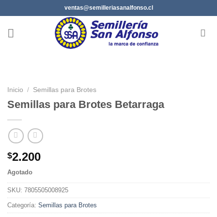
Saltar
ventas@semilleriasanalfonso.cl
al
contenido
Inicio
/
Semillas para Brotes
Semillas para Brotes Betarraga
2.200
$
Agotado
SKU:
7805505008925
Categoría:
Semillas para Brotes