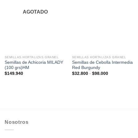
AGOTADO
SEMILLAS HORTALIZAS GRANEL
SEMILLAS HORTALIZAS GRANEL
Semillas de Achicoria MILADY
Semillas de Cebolla Intermedia
(100 grs)HM
Red Burgundy
Rango
$
149.940
$
32.800
-
$
98.000
de
precios:
desde
$32.800
hasta
$98.000
Nosotros