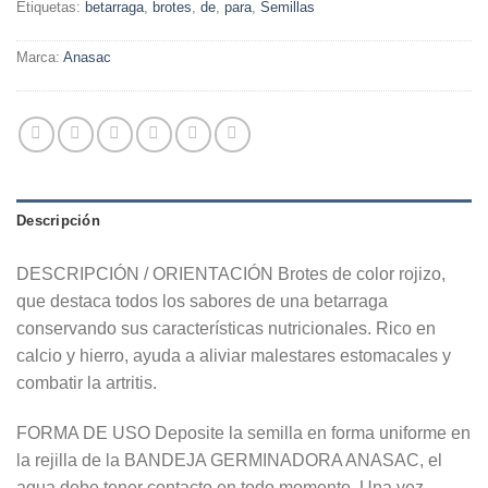
Etiquetas:
betarraga
,
brotes
,
de
,
para
,
Semillas
Marca:
Anasac
Descripción
DESCRIPCIÓN / ORIENTACIÓN Brotes de color rojizo,
que destaca todos los sabores de una betarraga
conservando sus características nutricionales. Rico en
calcio y hierro, ayuda a aliviar malestares estomacales y
combatir la artritis.
FORMA DE USO Deposite la semilla en forma uniforme en
la rejilla de la BANDEJA GERMINADORA ANASAC, el
agua debe tener contacto en todo momento. Una vez