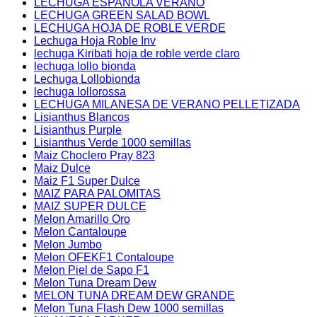
LECHUGA ESPAÑOLA VERANO
LECHUGA GREEN SALAD BOWL
LECHUGA HOJA DE ROBLE VERDE
Lechuga Hoja Roble Inv
lechuga Kiribati hoja de roble verde claro
lechuga lollo bionda
Lechuga Lollobionda
lechuga lollorossa
LECHUGA MILANESA DE VERANO PELLETIZADA
Lisianthus Blancos
Lisianthus Purple
Lisianthus Verde 1000 semillas
Maiz Choclero Pray 823
Maiz Dulce
Maiz F1 Super Dulce
MAIZ PARA PALOMITAS
MAIZ SUPER DULCE
Melon Amarillo Oro
Melon Cantaloupe
Melon Jumbo
Melon OFEKF1 Contaloupe
Melon Piel de Sapo F1
Melon Tuna Dream Dew
MELON TUNA DREAM DEW GRANDE
Melon Tuna Flash Dew 1000 semillas