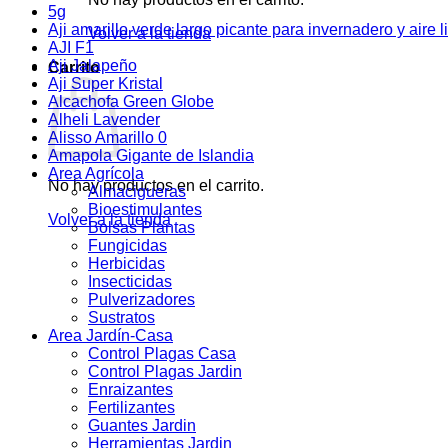
5g
Aji amarillo verde largo picante para invernadero y aire l
Volver a la tienda
AJI F1
Aji Jalapeño
Carrito
Aji Super Kristal
Alcachofa Green Globe
Alheli Lavender
Alisso Amarillo 0
Amapola Gigante de Islandia
Area Agrícola
No hay productos en el carrito.
Almacigueras
Bioestimulantes
Volver a la tienda
Bolsas Plantas
Fungicidas
Herbicidas
Insecticidas
Pulverizadores
Sustratos
Area Jardín-Casa
Control Plagas Casa
Control Plagas Jardin
Enraizantes
Fertilizantes
Guantes Jardin
Herramientas Jardin