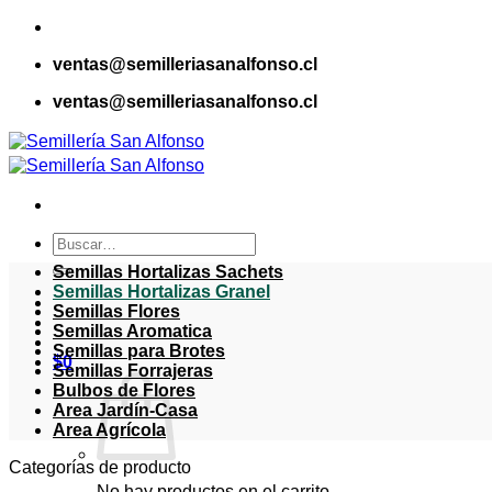
Saltar
al
ventas@semilleriasanalfonso.cl
contenido
ventas@semilleriasanalfonso.cl
Buscar
por:
Semillas Hortalizas Sachets
Semillas Hortalizas Granel
Semillas Flores
Semillas Aromatica
Semillas para Brotes
$
0
Semillas Forrajeras
Bulbos de Flores
Area Jardín-Casa
Area Agrícola
Categorías de producto
No hay productos en el carrito.