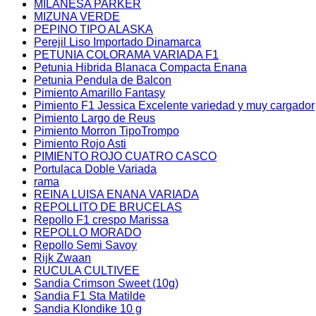
MILANESA PARKER
MIZUNA VERDE
PEPINO TIPO ALASKA
Perejil Liso Importado Dinamarca
PETUNIA COLORAMA VARIADA F1
Petunia Hibrida Blanaca Compacta Enana
Petunia Pendula de Balcon
Pimiento Amarillo Fantasy
Pimiento F1 Jessica Excelente variedad y muy cargador
Pimiento Largo de Reus
Pimiento Morron TipoTrompo
Pimiento Rojo Asti
PIMIENTO ROJO CUATRO CASCO
Portulaca Doble Variada
rama
REINA LUISA ENANA VARIADA
REPOLLITO DE BRUCELAS
Repollo F1 crespo Marissa
REPOLLO MORADO
Repollo Semi Savoy
Rijk Zwaan
RUCULA CULTIVEE
Sandia Crimson Sweet (10g)
Sandia F1 Sta Matilde
Sandia Klondike 10 g