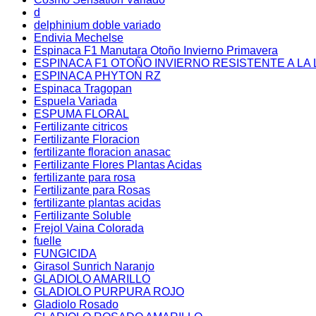
d
delphinium doble variado
Endivia Mechelse
Espinaca F1 Manutara Otoño Invierno Primavera
ESPINACA F1 OTOÑO INVIERNO RESISTENTE A LA 
ESPINACA PHYTON RZ
Espinaca Tragopan
Espuela Variada
ESPUMA FLORAL
Fertilizante citricos
Fertilizante Floracion
fertilizante floracion anasac
Fertilizante Flores Plantas Acidas
fertilizante para rosa
Fertilizante para Rosas
fertilizante plantas acidas
Fertilizante Soluble
Frejol Vaina Colorada
fuelle
FUNGICIDA
Girasol Sunrich Naranjo
GLADIOLO AMARILLO
GLADIOLO PURPURA ROJO
Gladiolo Rosado