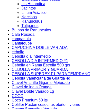
Iris Holandica
Jacintos
Lilium Asiatico
Narcisos
Ranunculus
Tulipanes
Bulbos de Ranunculos
Cala Rosada
campanula
Cantaloupe
CAPUCHINA DOBLE VARIADA
cebolla
Cebolla dia intermedio
CEBOLLA DIA INTERMEDIO F1
Cebolla en Rama Estrella 500 grs
CEBOLLA PRIMOR Y GUARDA
CEBOLLA SUPEREX F1 PARA TEMPRANO
Cebolla Valenciana de Guarda 4g
Clavel Amarillo Gigante Mejorado
Clavel de India Orange
Clavel Doble Variado 1g
COCO
Coco Premium 50 lts
Coliflor Paxton cosechas otoño invierno
Cosmo Sensation Variado