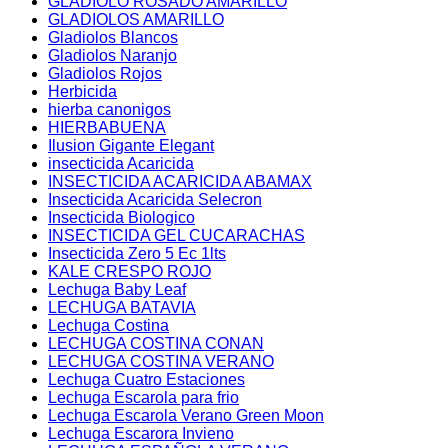
GLADIOLO ROSADO AMARILLO
GLADIOLOS AMARILLO
Gladiolos Blancos
Gladiolos Naranjo
Gladiolos Rojos
Herbicida
hierba canonigos
HIERBABUENA
Ilusion Gigante Elegant
insecticida Acaricida
INSECTICIDA ACARICIDA ABAMAX
Insecticida Acaricida Selecron
Insecticida Biologico
INSECTICIDA GEL CUCARACHAS
Insecticida Zero 5 Ec 1lts
KALE CRESPO ROJO
Lechuga Baby Leaf
LECHUGA BATAVIA
Lechuga Costina
LECHUGA COSTINA CONAN
LECHUGA COSTINA VERANO
Lechuga Cuatro Estaciones
Lechuga Escarola para frio
Lechuga Escarola Verano Green Moon
Lechuga Escarora Invieno