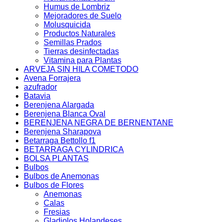
Humus de Lombriz
Mejoradores de Suelo
Molusquicida
Productos Naturales
Semillas Prados
Tierras desinfectadas
Vitamina para Plantas
ARVEJA SIN HILA COMETODO
Avena Forrajera
azufrador
Batavia
Berenjena Alargada
Berenjena Blanca Oval
BERENJENA NEGRA DE BERNENTANE
Berenjena Sharapova
Betarraga Bettollo f1
BETARRAGA CYLINDRICA
BOLSA PLANTAS
Bulbos
Bulbos de Anemonas
Bulbos de Flores
Anemonas
Calas
Fresias
Gladiolos Holandeses